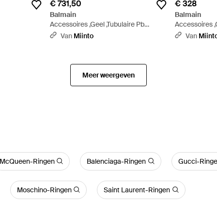
€ 731,50
€ 328
Balmain
Balmain
Accessoires ,Geel ,Tubulaire Pb
Accessoires ,
Armband - Metallic
Metallic
Van
Miinto
Van
Miint
Meer weergeven
McQueen-Ringen
Balenciaga-Ringen
Gucci-Ring
Moschino-Ringen
Saint Laurent-Ringen