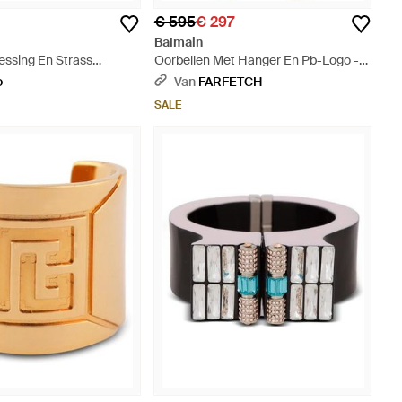
1
€ 595
€ 297
Balmain
essing En Strass
Oorbellen Met Hanger En Pb-Logo -
etallic
Metallic
o
Van
FARFETCH
SALE