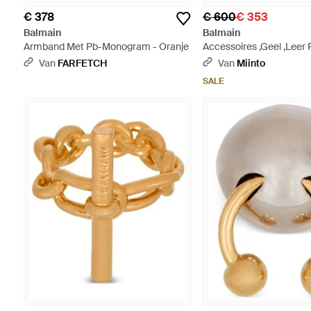
€ 378
€ 600
€ 353
Balmain
Balmain
Armband Met Pb-Monogram - Oranje
Accessoires ,Geel ,Leer 
Metallic
Van
FARFETCH
Van
Miinto
SALE