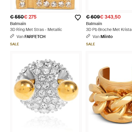
€ 550
€ 275
€ 609
€ 343,50
Balmain
Balmain
3D Ring Met Stras - Metallic
3D Pb Broche Met Kristal
Van
FARFETCH
Van
Miinto
SALE
SALE