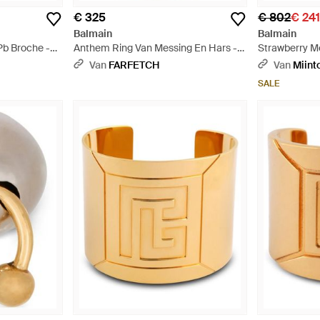
€ 325
€ 802
€ 24
Balmain
Balmain
Pb Broche -
Anthem Ring Van Messing En Hars -
Strawberry M
Zwart
Oorbellen - M
Van
FARFETCH
Van
Miint
SALE