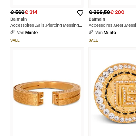
€ 560
€ 314
€ 398,50
€ 200
Balmain
Balmain
Accessoires ,Grijs ,Piercing Messing
Accessoires ,Geel ,Mess
En Strass Ring - Metallic
Ring - Metallic
Van
Miinto
Van
Miinto
SALE
SALE