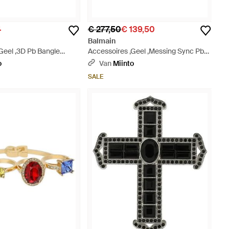
4
€ 277,50
€ 139,50
Balmain
Geel ,3D Pb Bangle
Accessoires ,Geel ,Messing Sync Pb
tallic
Ring - Metallic
o
Van
Miinto
SALE