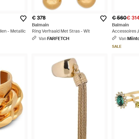
€ 378
€ 560
€ 31
Balmain
Balmain
len - Metallic
Ring Verfraaid Met Stras - Wit
Accessoires ,
Armband - Me
Van
FARFETCH
Van
Miint
SALE