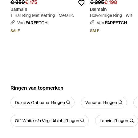
€ 350
€ 175
€ 395
€ 198
Balmain
Balmain
T-Bar Ring Met Ketting - Metallic
Bolvormige Ring - Wit
Van
FARFETCH
Van
FARFETCH
SALE
SALE
‪Ringen‬ van topmerken
Dolce & Gabbana-Ringen
Versace-Ringen
Off-White c/o Virgil Abloh-Ringen
Lanvin-Ringen