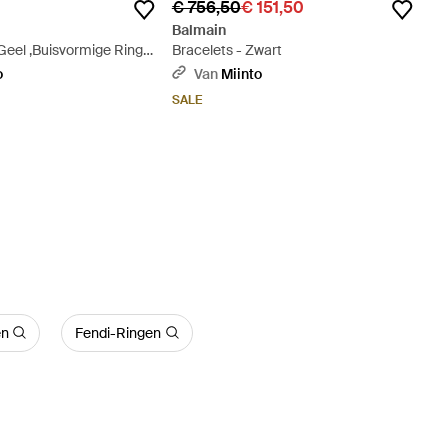
€ 756,50
€ 151,50
Balmain
Geel ,Buisvormige Ring -
Bracelets - Zwart
o
Van
Miinto
SALE
en
Fendi-Ringen