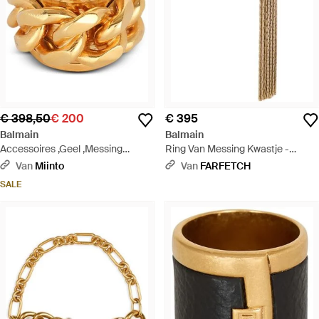
€ 398,50
€ 200
€ 395
Balmain
Balmain
Accessoires ,Geel ,Messing
Ring Van Messing Kwastje -
Ketting Ring - Metallic
Metallic
Van
Miinto
Van
FARFETCH
SALE