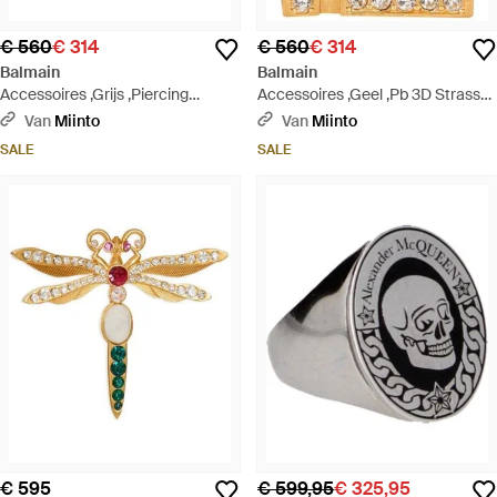
€ 560
€ 314
€ 560
€ 314
Balmain
Balmain
Accessoires ,Grijs ,Piercing
Accessoires ,Geel ,Pb 3D Strass
Messing En Strass Ring - Metallic
Kubus Ring - Metallic
Van
Miinto
Van
Miinto
SALE
SALE
€ 595
€ 599,95
€ 325,95