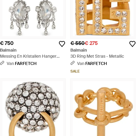
€ 750
€ 550
€ 275
Balmain
Balmain
Messing En Kristallen Hanger
3D Ring Met Stras - Metallic
Oorbellen - Wit
Van
FARFETCH
Van
FARFETCH
SALE