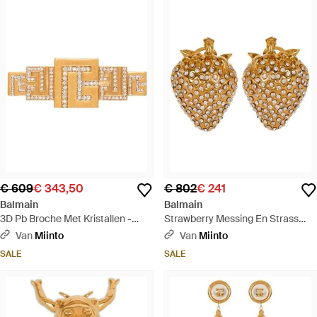
€ 609
€ 343,50
€ 802
€ 241
Balmain
Balmain
3D Pb Broche Met Kristallen -
Strawberry Messing En Strass
Metallic
Oorbellen - Metallic
Van
Miinto
Van
Miinto
SALE
SALE