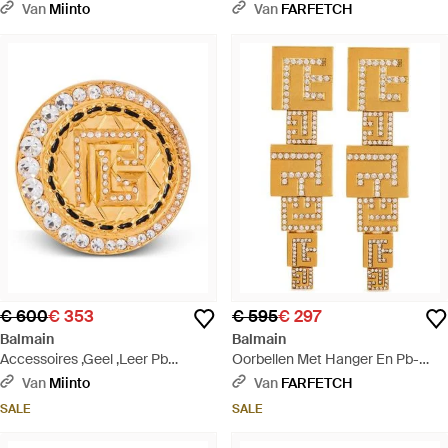
Hangslot - Metallic
Kwastje - Wit
Van
Miinto
Van
FARFETCH
€ 600
€ 353
€ 595
€ 297
Balmain
Balmain
Accessoires ,Geel ,Leer Pb
Oorbellen Met Hanger En Pb-
Broche - Metallic
Logo - Metallic
Van
Miinto
Van
FARFETCH
SALE
SALE