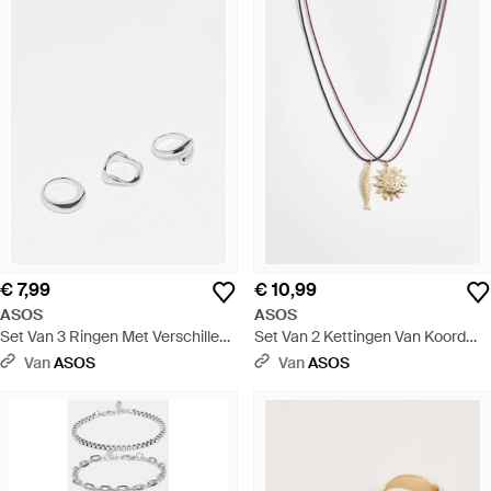
€ 7,99
€ 10,99
ASOS
ASOS
Set Van 3 Ringen Met Verschillend
Set Van 2 Kettingen Van Koord
Minimalistisch Ontwerp - Naturel
Met Zon- En Vishangertje -
Van
ASOS
Van
ASOS
Metallic