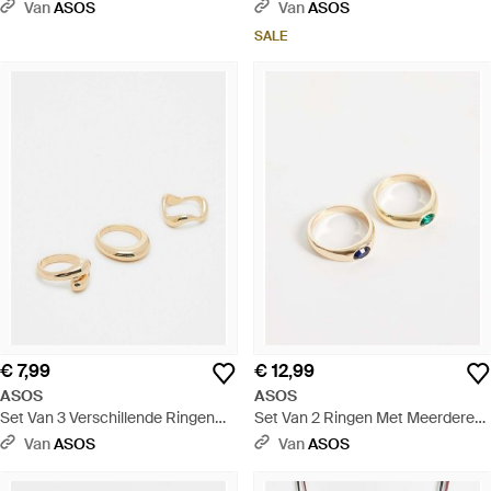
Minimalistisch Ontwerp - Wit
Met Horizontale Zegelzetting En
Van
ASOS
Van
ASOS
Geribbeld Ontwerp - Wit
SALE
€ 7,99
€ 12,99
ASOS
ASOS
Set Van 3 Verschillende Ringen
Set Van 2 Ringen Met Meerdere
Met Minimalistisch Ontwerp - Wit
Steentjes - Naturel
Van
ASOS
Van
ASOS