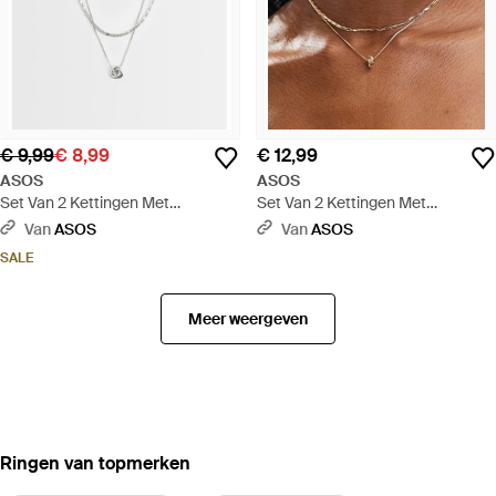
€ 9,99
€ 8,99
€ 12,99
ASOS
ASOS
Set Van 2 Kettingen Met
Set Van 2 Kettingen Met
Getextureerde Schakels En
Getextureerde Schakels En
Van
ASOS
Van
ASOS
Geknoopt Ontwerp - Wit
Knoopje - Bruin
SALE
Meer weergeven
‪Ringen‬ van topmerken