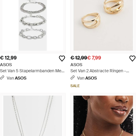
€ 12,99
€ 12,99
€ 7,99
ASOS
ASOS
Set Van 5 Stapelarmbanden Met
Set Van 2 Abstracte Ringen -
Gemengde Schakels - Wit
Naturel
Van
ASOS
Van
ASOS
SALE