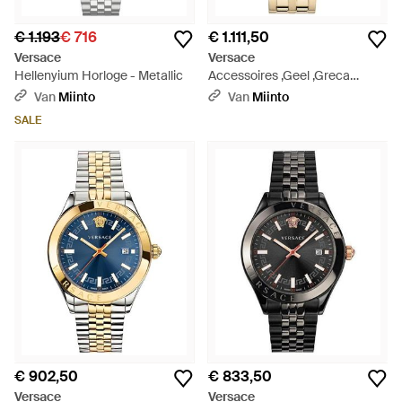
€ 1.193
€ 716
€ 1.111,50
Versace
Versace
Hellenyium Horloge - Metallic
Accessoires ,Geel ,Greca
Horloge - Metallic
Van
Miinto
Van
Miinto
SALE
€ 902,50
€ 833,50
Versace
Versace