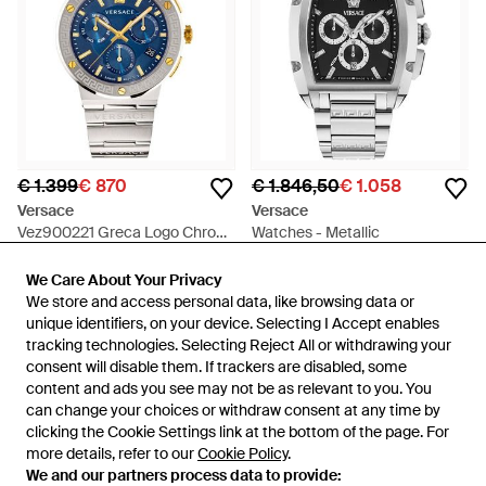
€ 1.399
€ 870
€ 1.846,50
€ 1.058
Versace
Versace
Vez900221 Greca Logo Chrono
Watches - Metallic
Luxe Herenhorloge - Metallic
Van
To Be Dressed
Van
Miinto
We Care About Your Privacy
We Care About Your Privacy
SALE
SALE
We store and access personal data, like browsing data or
We store and access personal data, like browsing data or
unique identifiers, on your device. Selecting I Accept enables
unique identifiers, on your device. Selecting I Accept enables
tracking technologies. Selecting Reject All or withdrawing your
tracking technologies. Selecting Reject All or withdrawing your
consent will disable them. If trackers are disabled, some
consent will disable them. If trackers are disabled, some
content and ads you see may not be as relevant to you. You
content and ads you see may not be as relevant to you. You
can change your choices or withdraw consent at any time by
can change your choices or withdraw consent at any time by
clicking the Cookie Settings link at the bottom of the page. For
clicking the Cookie Settings link at the bottom of the page. For
more details, refer to our
more details, refer to our
Cookie Policy
Cookie Policy
.
.
We and our partners process data to provide:
We and our partners process data to provide: