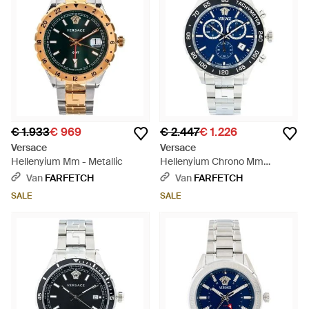
€ 1.933
€ 969
€ 2.447
€ 1.226
Versace
Versace
Hellenyium Mm - Metallic
Hellenyium Chrono Mm
Horloge - Blauw
Van
FARFETCH
Van
FARFETCH
SALE
SALE