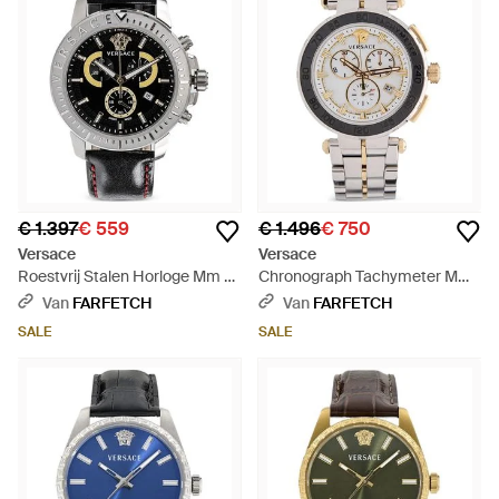
€ 1.397
€ 559
€ 1.496
€ 750
Versace
Versace
Roestvrij Stalen Horloge Mm -
Chronograph Tachymeter Mm
Zwart
Horloge - Metallic
Van
FARFETCH
Van
FARFETCH
SALE
SALE