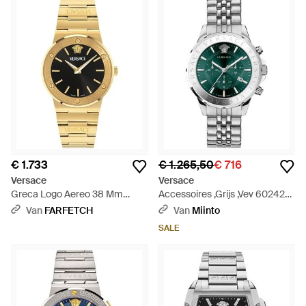
€ 1.733
€ 1.265,50
€ 716
Versace
Versace
Greca Logo Aereo 38 Mm
Accessoires ,Grijs ,Vev 602425
Horloge - Metallic
Chrono Signature - Groen
Van
FARFETCH
Van
Miinto
SALE