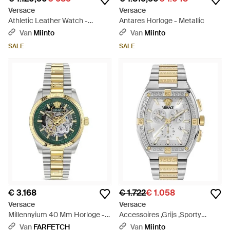
Versace
Versace
Athletic Leather Watch -
Antares Horloge - Metallic
Metallic
Van
Miinto
Van
Miinto
SALE
SALE
€ 3.168
€ 1.722
€ 1.058
Versace
Versace
Millennyium 40 Mm Horloge -
Accessoires ,Grijs ,Sporty
Metallic
Tonneau Greca Chronograph -
Van
FARFETCH
Van
Miinto