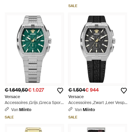
Metallic
SALE
€ 1.649,50
€ 1.027
€ 1.504
€ 944
Versace
Versace
Accessoires ,Grijs ,Greca Sport
Accessoires ,Zwart ,Leer Vesp
Chronograph - Groen
00124 Greca Sport - Metallic
Van
Miinto
Van
Miinto
SALE
SALE