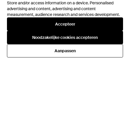
Store and/or access information on a device. Personalised
Store and/or access information on a device. Personalised
advertising and content, advertising and content
advertising and content, advertising and content
measurement, audience research and services development.
measurement, audience research and services development.
Accepteer
Accepteer
€ 1.908,50
€ 1.193
€ 767,50
€ 1.089,50
Versace
Noodzakelijke cookies accepteren
Noodzakelijke cookies accepteren
Versace
Classic Watch - Metallic
Horloges - Metallic
Van
Miinto
Aanpassen
Aanpassen
Van
Miinto
SALE
SALE