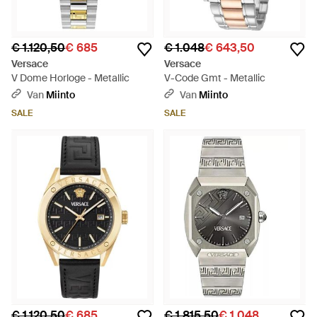
€ 1.120,50
€ 685
€ 1.048
€ 643,50
Versace
Versace
V Dome Horloge - Metallic
V-Code Gmt - Metallic
Van
Miinto
Van
Miinto
SALE
SALE
€ 1.120,50
€ 685
€ 1.815,50
€ 1.048