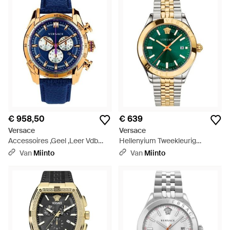
€ 958,50
€ 639
Versace
Versace
Accessoires ,Geel ,Leer Vdb
Hellenyium Tweekleurig
030014 Horloge - Blauw
Horloge - Metallic
Van
Miinto
Van
Miinto