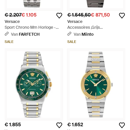
€ 2.207
€ 1.105
€ 1.545,50
€ 871,50
Versace
Versace
Sport Chrono Mm Horloge -
Accessoires ,Grijs
Blauw
,Chronograph Horloge -
Van
FARFETCH
Van
Miinto
Metallic
SALE
SALE
€ 1.855
€ 1.652