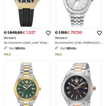
€ 1.649,50
€ 1.027
€ 1.193
€ 767,50
Versace
Versace
Accessoires ,Geel ,Leer Vesp
Accessoires ,Grijs ,Hellenyium
00324 Tonneau Chronograaf -
Horloge - Metallic
Van
Miinto
Van
Miinto
Metallic
SALE
SALE