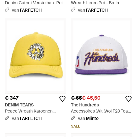
Denim Cutout Verstelbare Pet -
Wreath Leren Pet - Bruin
Groen
Van
FARFETCH
Van
FARFETCH
€ 347
€ 65
€ 45,50
DENIM TEARS
The Hundreds
Peace Wreath Katoenen
Accessoires ,Wit ,Wol F23 Team
Truckerpet - Geel
2 Cap - Paars
Van
FARFETCH
Van
Miinto
SALE