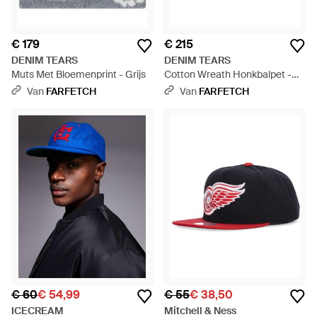
€ 179
€ 215
DENIM TEARS
DENIM TEARS
Muts Met Bloemenprint - Grijs
Cotton Wreath Honkbalpet -
Blauw
Van
FARFETCH
Van
FARFETCH
€ 60
€ 54,99
€ 55
€ 38,50
ICECREAM
Mitchell & Ness