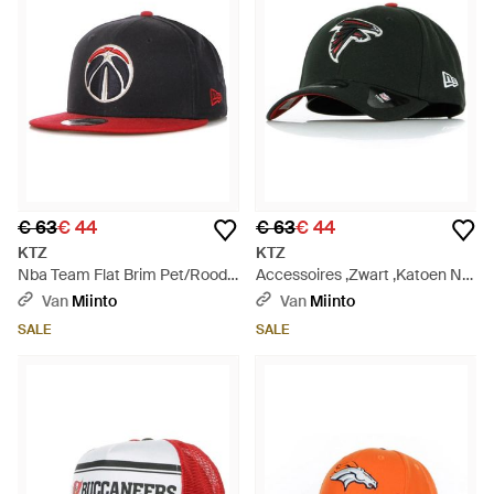
€ 63
€ 44
€ 63
€ 44
KTZ
KTZ
Nba Team Flat Brim Pet/Rood -
Accessoires ,Zwart ,Katoen Nfl
Zwart
Team Colors Gebogen Klep Pet
Van
Miinto
Van
Miinto
- Zwart
SALE
SALE