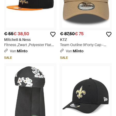
€ 55
€ 38,50
€ 87,50
€ 75
Mitchell & Ness
KTZ
Fitness ,Zwart ,Polyester Flat
Team Outline 9Forty Cap -
Brim Cap Nhl Team 2 Tone 2.0
Naturel
Van
Miinto
Van
Miinto
Snapback Anaduc - Zwart
SALE
SALE