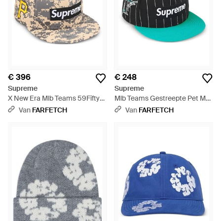
€ 396
€ 248
Supreme
Supreme
X New Era Mlb Teams 59Fifty
Mlb Teams Gestreepte Pet Met
Honkbalpet - Wit
Logo - Groen
Van
FARFETCH
Van
FARFETCH