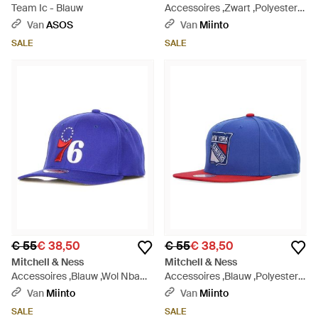
Team Ic - Blauw
Accessoires ,Zwart ,Polyester
Nhl Team 2 Tone Snapback Pet
Van
ASOS
Van
Miinto
- Zwart
SALE
SALE
€ 55
€ 38,50
€ 55
€ 38,50
Mitchell & Ness
Mitchell & Ness
Accessoires ,Blauw ,Wol Nba
Accessoires ,Blauw ,Polyester
Team Ground 2.0 Snapback
Nhl Team 2 Tone Snapback Pet
Van
Miinto
Van
Miinto
Pet - Blauw
- Blauw
SALE
SALE