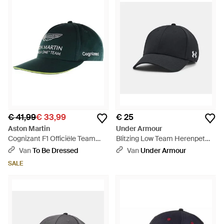
€ 41,99
€ 33,99
€ 25
Aston Martin
Under Armour
Cognizant F1 Officiële Team
Blitzing Low Team Herenpet
Groene Pet - Groen
Stretch Fit Zwart Wit - Blauw
Van
To Be Dressed
Van
Under Armour
SALE