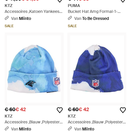
KTZ
PUMA
Accessoires ,Katoen Yankees
Bucket Hat Amg Formal-1-
Team Outline Cap - Naturel
Team - Zwart
Van
Miinto
Van
To Be Dressed
SALE
SALE
€ 60
€ 42
€ 60
€ 42
KTZ
KTZ
Accessoires ,Blauw ,Polyester
Accessoires ,Blauw ,Polyester
Carolina Panthers Nfl Team
Nfl Sideline Ink Gebreid Team
Van
Miinto
Van
Miinto