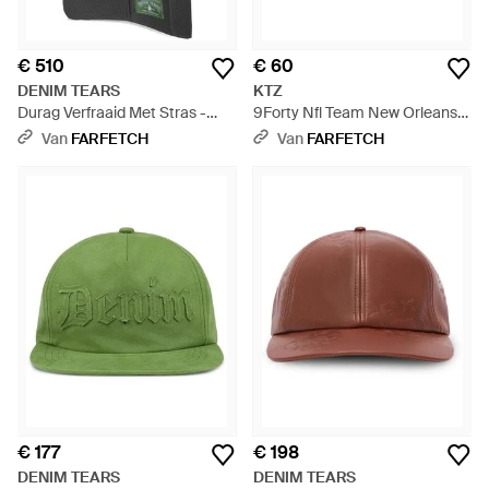
€ 510
€ 60
DENIM TEARS
KTZ
Durag Verfraaid Met Stras -
9Forty Nfl Team New Orleans
Zwart
Saints Honkbalpet - Zwart
Van
FARFETCH
Van
FARFETCH
€ 177
€ 198
DENIM TEARS
DENIM TEARS