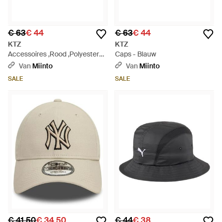
€ 63
€ 44
€ 63
€ 44
KTZ
KTZ
Accessoires ,Rood ,Polyester
Caps - Blauw
Nfl Team Gebogen Klep Pet -
Van
Miinto
Van
Miinto
Rood
SALE
SALE
€ 41,50
€ 34,50
€ 44
€ 38