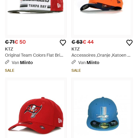
€ 71
€ 50
€ 63
€ 44
KTZ
KTZ
Original Team Colors Flat Brim
Accessoires ,Oranje ,Katoen Nfl
Cap - Rood
Team Colors Gebogen Klep Pet
Van
Miinto
Van
Miinto
- Oranje
SALE
SALE