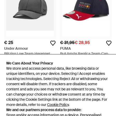
€ 25
€ 31,95
€ 28,95
Under Armour
PUMA
Blitzing Low Team Herenpet
Bull Amrbr Replica Team Cap -
Stretch Fit Graphite Zwart -
Blauw
Van
Under Armour
Van
To Be Dressed
We Care About Your Privacy
We Care About Your Privacy
Grijs
SALE
We store and access personal data, like browsing data or
We store and access personal data, like browsing data or
unique identifiers, on your device. Selecting I Accept enables
unique identifiers, on your device. Selecting I Accept enables
tracking technologies. Selecting Reject All or withdrawing your
tracking technologies. Selecting Reject All or withdrawing your
consent will disable them. If trackers are disabled, some
consent will disable them. If trackers are disabled, some
content and ads you see may not be as relevant to you. You
content and ads you see may not be as relevant to you. You
can change your choices or withdraw consent at any time by
can change your choices or withdraw consent at any time by
clicking the Cookie Settings link at the bottom of the page. For
clicking the Cookie Settings link at the bottom of the page. For
more details, refer to our
more details, refer to our
Cookie Policy
Cookie Policy
.
.
We and our partners process data to provide:
We and our partners process data to provide:
Store and/or access information on a device. Personalised
Store and/or access information on a device. Personalised