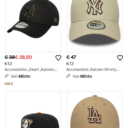
€ 38
€ 28,50
€ 47
KTZ
KTZ
Accessoires ,Zwart ,Katoen
Accessoires ,Katoen 9Forty
Team Outline 9Forty - Zwart
Team Outline Trucker Cap -
Van
Miinto
Van
Miinto
Naturel
SALE