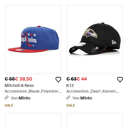
€ 55
€ 38,50
€ 63
€ 44
Mitchell & Ness
KTZ
Accessoires ,Blauw ,Polyester
Accessoires ,Zwart ,Katoen
Nhl Team 2 Tone Snapback Pet
Curved Visor Cap Nfl Team
Van
Miinto
Van
Miinto
- Blauw
Colors - Zwart
SALE
SALE