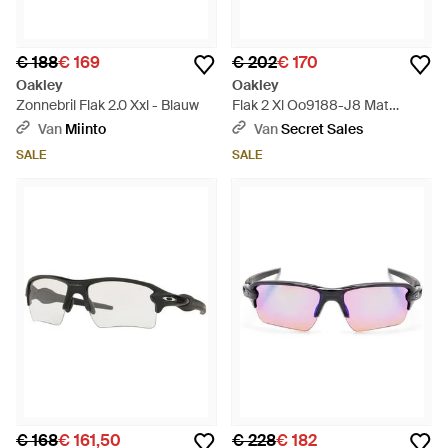
€ 188
€ 169
€ 202
€ 170
Oakley
Oakley
Zonnebril Flak 2.0 Xxl - Blauw
Flak 2 Xl Oo9188-J8 Mat
Grenache Prizm Golf Zonnebril
Van
Miinto
Van
Secret Sales
- Bruin
SALE
SALE
€ 168
€ 161,50
€ 228
€ 182