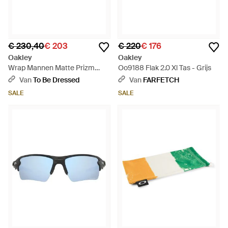
€ 230,40
€ 203
€ 220
€ 176
Oakley
Oakley
Wrap Mannen Matte Prizm
Oo9188 Flak 2.0 Xl Tas - Grijs
Gepolariseerd Flak 2.0 Xl - Grijs
Van
To Be Dressed
Van
FARFETCH
SALE
SALE