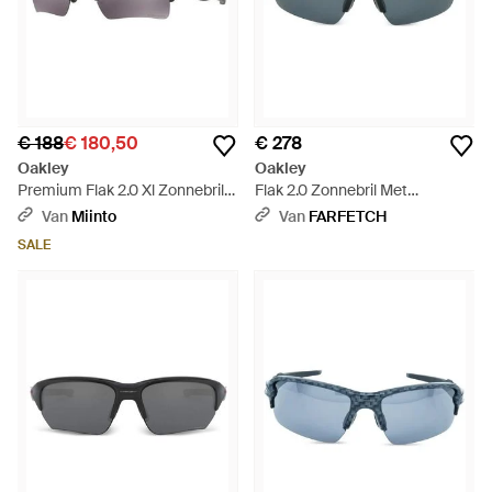
€ 188
€ 180,50
€ 278
Oakley
Oakley
Premium Flak 2.0 Xl Zonnebril -
Flak 2.0 Zonnebril Met
Zwart
Gepolariseerd Montuur - Grijs
Van
Miinto
Van
FARFETCH
SALE