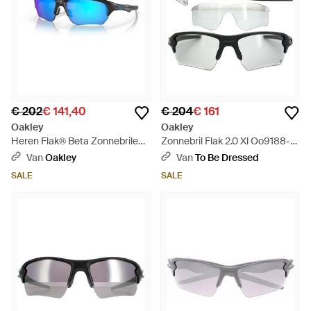
€ 202
€ 141,40
€ 204
€ 161
Oakley
Oakley
Heren Flak® Beta Zonnebrilen -
Zonnebril Flak 2.0 Xl Oo9188-16
Zwart
Mat Iridium - Zwart
Van
Oakley
Van
To Be Dressed
SALE
SALE