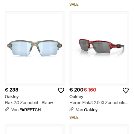
SALE
€ 238
€ 200
€ 160
Oakley
Oakley
Flak 2.0 Zonnebril - Blauw
Heren Flak® 2.0 Xl Zonnebrilen
- Zwart
Van
FARFETCH
Van
Oakley
SALE