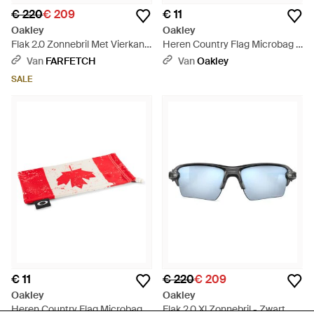
€ 220
€ 209
€ 11
Oakley
Oakley
Flak 2.0 Zonnebril Met Vierkant
Heren Country Flag Microbag -
Montuur - Blauw
Groen
Van
FARFETCH
Van
Oakley
SALE
€ 11
€ 220
€ 209
Oakley
Oakley
Heren Country Flag Microbag -
Flak 2.0 Xl Zonnebril - Zwart