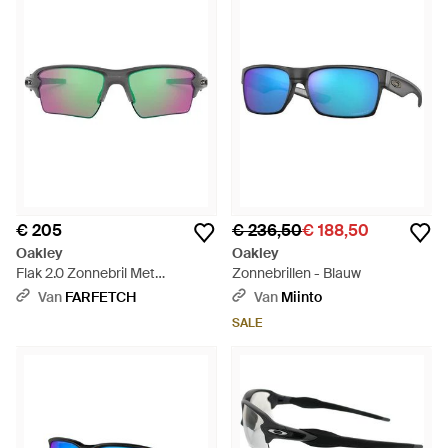
€ 205
€ 236,50
€ 188,50
Oakley
Oakley
Flak 2.0 Zonnebril Met
Zonnebrillen - Blauw
Oversized Montuur - Groen
Van
FARFETCH
Van
Miinto
SALE