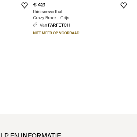
€ 421
thisisneverthat
Crazy Broek - Grijs
Van
FARFETCH
NIET MEER OP VOORRAAD
LP EN INFORMATIE