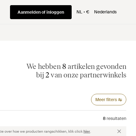
NL
€
Nederlands
Aanmelden of inloggen
We hebben
8
artikelen gevonden
bij
2
van onze partnerwinkels
Meer filters
8
resultaten
ie over hoe we producten rangschikken, klik click
hier
.