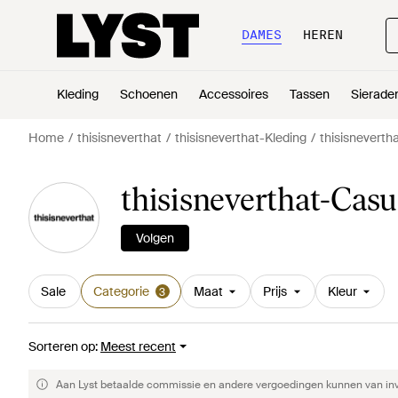
DAMES
HEREN
Kleding
Schoenen
Accessoires
Tassen
Sierade
Home
thisisneverthat
thisisneverthat-Kleding
thisisneverth
thisisneverthat-Casu
Volgen
Sale
Categorie
Maat
Prijs
Kleur
3
Sorteren op
:
Meest recent
Aan Lyst betaalde commissie en andere vergoedingen kunnen van invlo