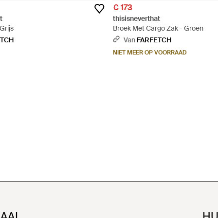
€ 173
t
thisisneverthat
Grijs
Broek Met Cargo Zak - Groen
ETCH
Van
FARFETCH
NIET MEER OP VOORRAAD
NAAL
HU