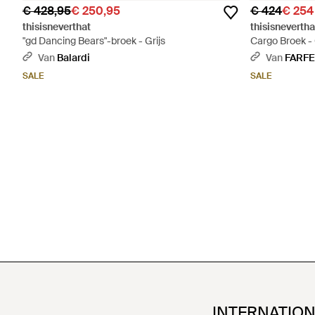
€ 428,95
€ 250,95
€ 424
€ 254
thisisneverthat
thisisnevertha
"gd Dancing Bears"-broek - Grijs
Cargo Broek - 
Van
Balardi
Van
FARF
SALE
SALE
INTERNATIO