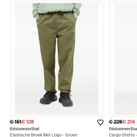
€ 151
€ 128
€ 226
€ 214
thisisneverthat
thisisnevertha
Elastische Broek Met Logo - Groen
Cargo Shorts -