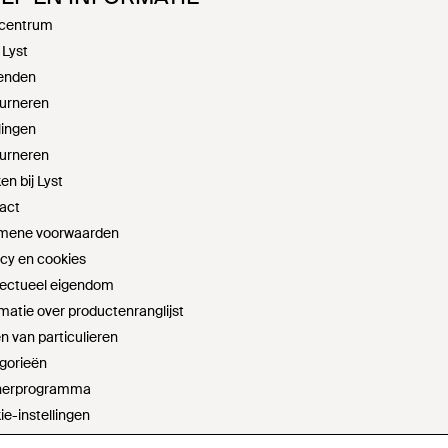
centrum
 Lyst
enden
urneren
lingen
urneren
n bij Lyst
act
mene voorwaarden
acy en cookies
llectueel eigendom
matie over productenranglijst
n van particulieren
gorieën
nerprogramma
ie-instellingen
t sell or share my personal information