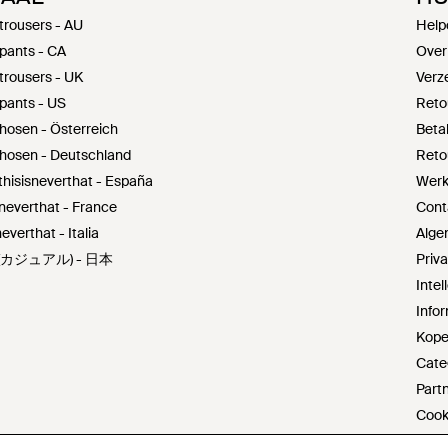
 trousers - AU
Help
 pants - CA
Over
 trousers - UK
Verz
 pants - US
Reto
thosen - Österreich
Beta
ithosen - Deutschland
Reto
thisisneverthat - España
Werke
sneverthat - France
Cont
everthat - Italia
Alge
ツ (カジュアル) - 日本
Priv
Inte
Infor
Kope
Cate
Part
Cook
Do no