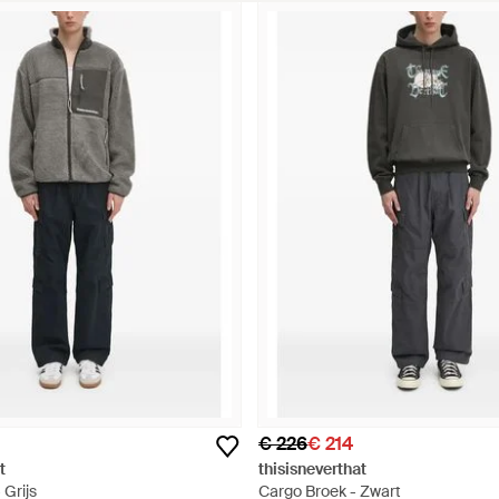
€ 226
€ 214
t
thisisneverthat
 Grijs
Cargo Broek - Zwart