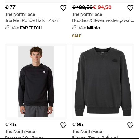
€ 77
€ 188,50
€ 94,50
The North Face
The North Face
Trui Met Ronde Hals - Zwart
Hoodies & Sweatvesten ,Zwart
,Katoen The 489 Crewneck
Van
FARFETCH
Van
Miinto
Sweatshirt - Zwart
SALE
€ 45
€ 95
The North Face
The North Face
Reaxion 2.0 - Zwart
Fitness ,Zwart ,Relaxed