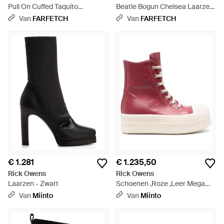
Pull On Cuffed Taquito
Beatle Bogun Chelsea Laarzen
Enkellaarzen - Zwart
- Bruin
Van
FARFETCH
Van
FARFETCH
€ 1.281
€ 1.235,50
Rick Owens
Rick Owens
Laarzen - Zwart
Schoenen ,Roze ,Leer Mega
Bumper Sneakers - Roze
Van
Miinto
Van
Miinto