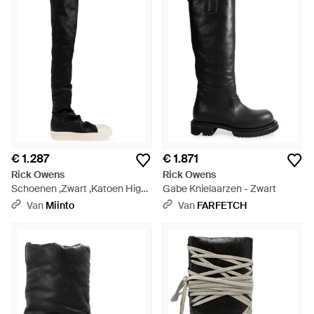
€ 1.287
€ 1.871
Rick Owens
Rick Owens
Schoenen ,Zwart ,Katoen High
Gabe Knielaarzen - Zwart
Stocking Sneaks Boots - Zwart
Van
Miinto
Van
FARFETCH