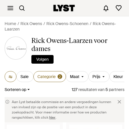
Home
Rick Owens
Rick Owens-Schoenen
Rick Owens-
Laarzen
Rick Owens-Laarzen voor
dames
Volgen
Sale
Categorie
Maat
Prijs
Kleur
2
Sorteren op
127
resultaten
van
5
partners
Aan Lyst betaalde commissie en andere vergoedingen kunnen
van invloed zijn op de positie van een product in deze
zoekopdracht. Voor meer informatie over hoe we producten
rangschikken, klik click
hier
.