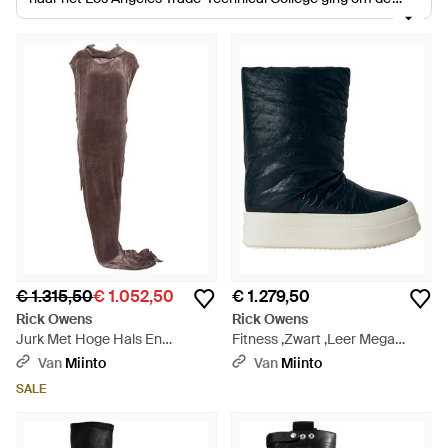
kunst van het patroonontwerp te leren. In 1994 richtte hij zijn
gelijknamige merk op, beroemd gemaakt door Kate Moss
toen zij gefotografeerd werd met een stuk uit zijn collectie.
Sindsdien heeft de ontwerper talloze onderscheidingen voor
zijn werk gekregen, waaronder de CFDA Emerging Talent
Award in 2002. Rick Owens-laarzen zijn een modekeuze
waarmee je het komende seizoen niet verkeerd kunt zitten.
Opvallende ontwerpen met sleehak, chique en toch
ingetogen enkellaarsjes en overknee-stijlen zijn slechts een
paar van de hoogtepunten uit deze collectie. Laat een frisse
wind door je garderobe waaien met deze uitzonderlijke
selectie laarzen van Rick Owens.
€ 1.315,50
€ 1.052,50
€ 1.279,50
Rick Owens
Rick Owens
Jurk Met Hoge Hals En
Fitness ,Zwart ,Leer Mega
Draperie - Bruin
Bumper Lunar Boots - Blauw
Van
Miinto
Van
Miinto
SALE