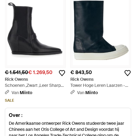
€ 1.541,50
€ 1.269,50
€ 843,50
Rick Owens
Rick Owens
Schoenen ,Zwart ,Leer Sharp
Tower Hoge Leren Laarzen -
Wedge Sliver - Zwart
Blauw
Van
Miinto
Van
Miinto
SALE
Over :
De Amerikaanse ontwerper Rick Owens studeerde twee jaar
Chinees aan het Otis College of Art and Design voordat hij
naar het Los Angeles Trade-Technical College ging om de