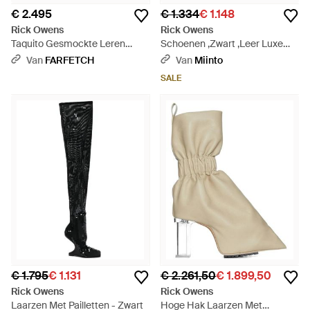
€ 2.495
€ 1.334
€ 1.148
Rick Owens
Rick Owens
Taquito Gesmockte Leren
Schoenen ,Zwart ,Leer Luxe
Laarzen - Zwart
Enkellaarzen Voor Vrouwen -
Van
FARFETCH
Van
Miinto
Zwart
SALE
€ 1.795
€ 1.131
€ 2.261,50
€ 1.899,50
Rick Owens
Rick Owens
Laarzen Met Pailletten - Zwart
Hoge Hak Laarzen Met