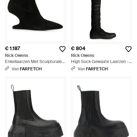
€ 1.187
€ 804
Rick Owens
Rick Owens
Enkellaarzen Met Sculpturale
High Sock Gewaxte Laarzen -
Sleehak - Zwart
Zwart
Van
FARFETCH
Van
FARFETCH