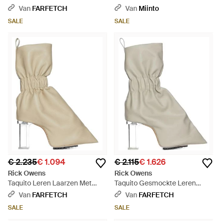
Puntneus - Naturel
Van
FARFETCH
Van
Miinto
SALE
SALE
€ 2.235
€ 1.094
€ 2.115
€ 1.626
Rick Owens
Rick Owens
Taquito Leren Laarzen Met
Taquito Gesmockte Leren
Ruches - Naturel
Enkellaarzen - Wit
Van
FARFETCH
Van
FARFETCH
SALE
SALE