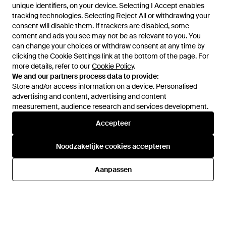
unique identifiers, on your device. Selecting I Accept enables
unique identifiers, on your device. Selecting I Accept enables
tracking technologies. Selecting Reject All or withdrawing your
tracking technologies. Selecting Reject All or withdrawing your
consent will disable them. If trackers are disabled, some
consent will disable them. If trackers are disabled, some
content and ads you see may not be as relevant to you. You
content and ads you see may not be as relevant to you. You
can change your choices or withdraw consent at any time by
can change your choices or withdraw consent at any time by
clicking the Cookie Settings link at the bottom of the page. For
clicking the Cookie Settings link at the bottom of the page. For
more details, refer to our
more details, refer to our
Cookie Policy
Cookie Policy
.
.
We and our partners process data to provide:
We and our partners process data to provide:
Store and/or access information on a device. Personalised
Store and/or access information on a device. Personalised
advertising and content, advertising and content
advertising and content, advertising and content
measurement, audience research and services development.
measurement, audience research and services development.
Accepteer
Accepteer
€ 3.929
€ 1.310
€ 948
Rick Owens
Rick Owens
Noodzakelijke cookies accepteren
Noodzakelijke cookies accepteren
Laarzen Met Rits - Wit
Laarzen Met Treklipje - Zwart
Van
FARFETCH
Van
FARFETCH
Aanpassen
Aanpassen
SALE