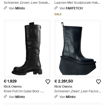
Schoenen ,Groen ,Leer Sneaks
Laarzen Met Sculpturale Hak
Sportschoenen - Grijs
En Open Neus - Zwart
Van
Miinto
Van
FARFETCH
SALE
€ 1.929
€ 2.261,50
Rick Owens
Rick Owens
Knee Pull On Gabe Boot -
Schoenen ,Zwart ,Leer Factory
Zwart
Leren Laarzen - Blauw
Van
Miinto
Van
Miinto