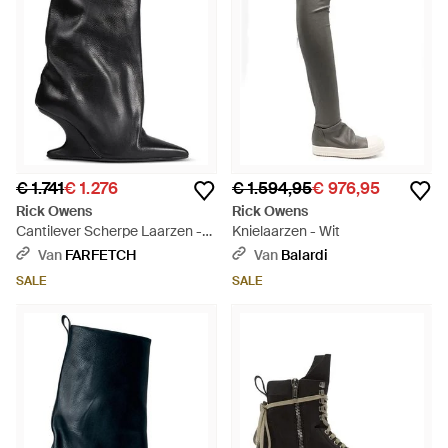
€ 1.741
€ 1.276
€ 1.594,95
€ 976,95
Rick Owens
Rick Owens
Cantilever Scherpe Laarzen -
Knielaarzen - Wit
Zwart
Van
FARFETCH
Van
Balardi
SALE
SALE