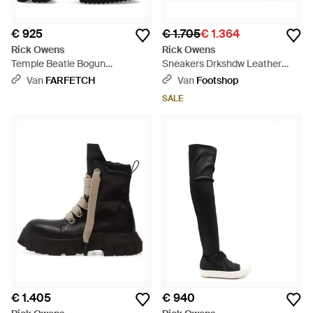
€ 925
€ 1.705
€ 1.364
Rick Owens
Rick Owens
Temple Beatle Bogun
Sneakers Drkshdw Leather
Enkellaarzen - Zwart
Boots - Zwart
Van
FARFETCH
Van
Footshop
SALE
€ 1.405
€ 940