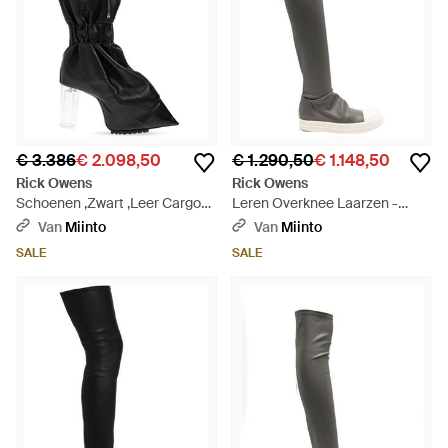
€ 3.386
€ 2.098,50
€ 1.290,50
€ 1.148,50
Rick Owens
Rick Owens
Schoenen ,Zwart ,Leer Cargo
Leren Overknee Laarzen -
Taquito Platform Boots - Zwart
Zwart
Van
Miinto
Van
Miinto
SALE
SALE