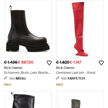
€ 1.435
€ 887,50
€ 1.820
€ 1.147
Rick Owens
Rick Owens
Schoenen ,Bruin ,Leer Beatle
Overknee Laarzen - Rood
Bogun Chelsea Boots - Zwart
Van
Miinto
Van
FARFETCH
SALE
SALE