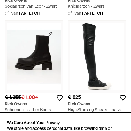
Rick Owens
Rick Owens
Soklaarzen Van Leer - Zwart
Knielaarzen - Zwart
Van
FARFETCH
Van
FARFETCH
€ 1.255
€ 1.004
€ 825
Rick Owens
Rick Owens
Schoenen Leather Boots -
High Stocking Sneaks Laarzen
Zwart
- Zwart
Van
Footshop
Van
FARFETCH
We Care About Your Privacy
We Care About Your Privacy
SALE
We store and access personal data, like browsing data or
We store and access personal data, like browsing data or