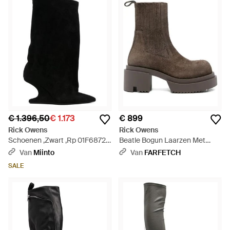
€ 1.396,50
€ 1.173
€ 899
Rick Owens
Rick Owens
Schoenen ,Zwart ,Rp 01F6872
Beatle Bogun Laarzen Met
Lvs 09 - Zwart
Plateauzool - Bruin
Van
Miinto
Van
FARFETCH
SALE