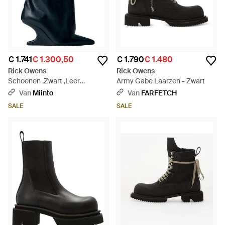
€ 1.741
€ 1.300,50
€ 1.790
€ 1.480
Rick Owens
Rick Owens
Schoenen ,Zwart ,Leer
Army Gabe Laarzen - Zwart
Cantilever 8 Sharp Flared
Van
Miinto
Van
FARFETCH
Boots - Blauw
SALE
SALE