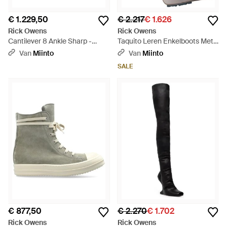
€ 1.229,50
€ 2.217
€ 1.626
Rick Owens
Rick Owens
Cantilever 8 Ankle Sharp -
Taquito Leren Enkelboots Met
Zwart
Plooi - Grijs
Van
Miinto
Van
Miinto
SALE
€ 877,50
€ 2.270
€ 1.702
Rick Owens
Rick Owens