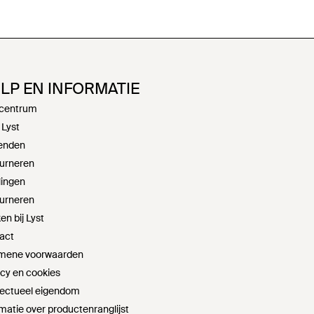
LP EN INFORMATIE
centrum
 Lyst
enden
urneren
lingen
urneren
n bij Lyst
act
mene voorwaarden
acy en cookies
llectueel eigendom
matie over productenranglijst