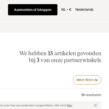
NL
€
Nederlands
Aanmelden of inloggen
We hebben
15
artikelen gevonden
bij
3
van onze partnerwinkels
Meer filters
15
resultaten
ie over hoe we producten rangschikken, klik click
hier
.