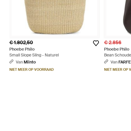
€ 1.802,50
€ 2.856
Phoebe Philo
Phoebe Philo
Small Slope Sling - Naturel
Bean Schouder
Van
Miinto
Van
FARF
NIET MEER OP VOORRAAD
NIET MEER OP