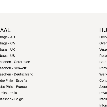
NAAL
HU
 bags - AU
Help
 bags - CA
Over
 bags - UK
Verz
 bags - US
Reto
aschen - Österreich
Beta
taschen - Schweiz
Reto
taschen - Deutschland
Werke
be Philo - España
Cont
be Philo - France
Alge
ilo - Italia
Priv
tassen - België
Inte
Infor