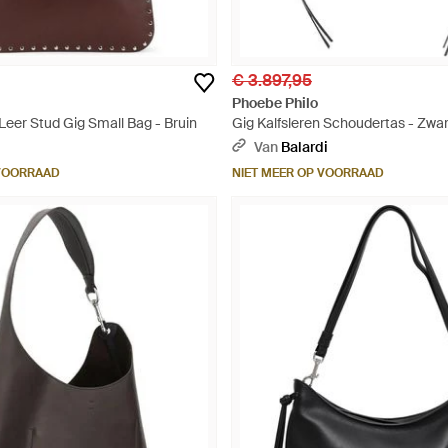
€ 3.897,95
Phoebe Philo
,Leer Stud Gig Small Bag - Bruin
Gig Kalfsleren Schoudertas - Zwar
Van
Balardi
 VOORRAAD
NIET MEER OP VOORRAAD