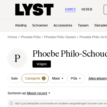
DAMES
HEREN
Kleding
Schoenen
Accessoires
Tassen
Sierade
Home
Phoebe Philo
Phoebe Philo-Tassen
Phoebe Philo-Sch
Phoebe Philo-Schou
P
Volgen
Sale
Categorie
Maat
Prijs
Alles wissen
2
Sorteren op
:
Meest recent
Aan Lyst betaalde commissie en andere vergoedingen kunnen van invlo