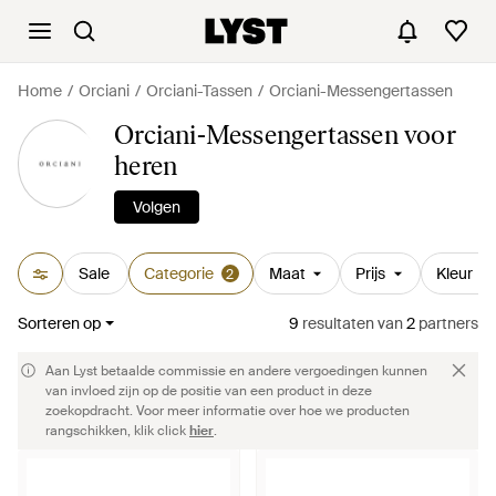
Home
Orciani
Orciani-Tassen
Orciani-Messengertassen
Orciani-Messengertassen voor
heren
Volgen
Sale
Categorie
Maat
Prijs
Kleur
2
Sorteren op
9
resultaten
van
2
partners
Aan Lyst betaalde commissie en andere vergoedingen kunnen
van invloed zijn op de positie van een product in deze
zoekopdracht. Voor meer informatie over hoe we producten
rangschikken, klik click
hier
.