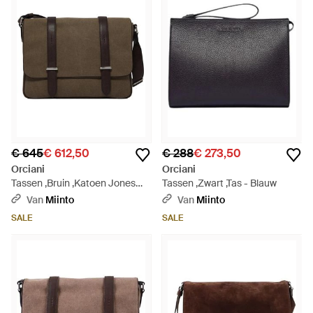
€ 645
€ 612,50
€ 288
€ 273,50
Orciani
Orciani
Tassen ,Bruin ,Katoen Jones
Tassen ,Zwart ,Tas - Blauw
Midi Safari - Groen
Van
Miinto
Van
Miinto
SALE
SALE