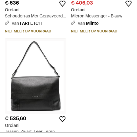
€ 536
€ 406,03
Orciani
Orciani
Schoudertas Met Gegraveerd
Micron Messenger - Blauw
Logo En Omslag - Blauw
Van
FARFETCH
Van
Miinto
NIET MEER OP VOORRAAD
NIET MEER OP VOORRAAD
€ 535,60
Orciani
Tassen ,Zwart ,Leer Leren