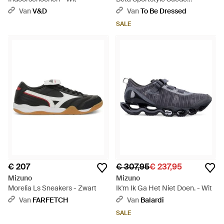
Schoenen Voor - Geel
Van
V&D
Van
To Be Dressed
SALE
€ 207
€ 307,95
€ 237,95
Mizuno
Mizuno
Morelia Ls Sneakers - Zwart
Ik'm Ik Ga Het Niet Doen. - Wit
Van
FARFETCH
Van
Balardi
SALE