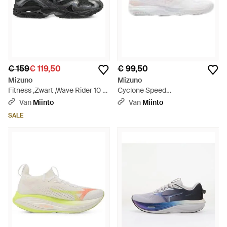
€ 159
€ 119,50
€ 99,50
Mizuno
Mizuno
Fitness ,Zwart ,Wave Rider 10 -
Cyclone Speed
Zwart
Volleybalschoen - Wit
Van
Miinto
Van
Miinto
SALE