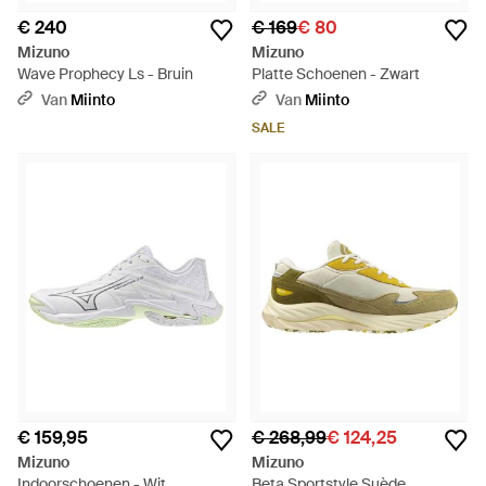
€ 240
€ 169
€ 80
Mizuno
Mizuno
Wave Prophecy Ls - Bruin
Platte Schoenen - Zwart
Van
Miinto
Van
Miinto
SALE
€ 159,95
€ 268,99
€ 124,25
Mizuno
Mizuno
Indoorschoenen - Wit
Beta Sportstyle Suède