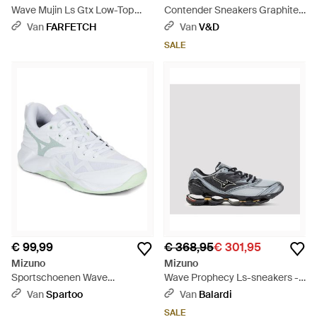
Wave Mujin Ls Gtx Low-Top
Contender Sneakers Graphite
Sneakers - Zwart
Lage Sneakers - Blauw
Van
FARFETCH
Van
V&D
SALE
€ 99,99
€ 368,95
€ 301,95
Mizuno
Mizuno
Sportschoenen Wave
Wave Prophecy Ls-sneakers -
Momentum Pro - Blauw
Grijs
Van
Spartoo
Van
Balardi
SALE