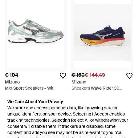
€ 104
€ 160
€ 144,49
Mizuno
Mizuno
Mxr Sport Sneakers - Wit
Sneakers Wave Rider 30
Beacon/ Dark Slate/ Ambrosia
Van
FARFETCH
Van
Footshop
Eur - Blauw
We Care About Your Privacy
We Care About Your Privacy
SALE
We store and access personal data, like browsing data or
We store and access personal data, like browsing data or
unique identifiers, on your device. Selecting I Accept enables
unique identifiers, on your device. Selecting I Accept enables
tracking technologies. Selecting Reject All or withdrawing your
tracking technologies. Selecting Reject All or withdrawing your
consent will disable them. If trackers are disabled, some
consent will disable them. If trackers are disabled, some
content and ads you see may not be as relevant to you. You
content and ads you see may not be as relevant to you. You