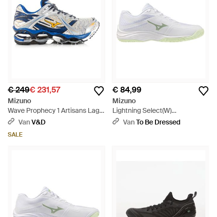
€ 249
€ 231,57
€ 84,99
Mizuno
Mizuno
Wave Prophecy 1 Artisans Lage
Lightning Select(W)
Sneakers - Blauw
Volleybalschoenen - Wit
Van
V&D
Van
To Be Dressed
SALE