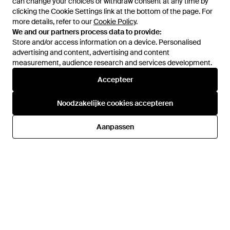
can change your choices or withdraw consent at any time by
can change your choices or withdraw consent at any time by
clicking the Cookie Settings link at the bottom of the page. For
clicking the Cookie Settings link at the bottom of the page. For
more details, refer to our
more details, refer to our
Cookie Policy
Cookie Policy
.
.
We and our partners process data to provide:
We and our partners process data to provide:
Store and/or access information on a device. Personalised
Store and/or access information on a device. Personalised
advertising and content, advertising and content
advertising and content, advertising and content
measurement, audience research and services development.
measurement, audience research and services development.
Accepteer
Accepteer
€ 160
€ 128,49
€ 160
Mizuno
Mizuno
Noodzakelijke cookies accepteren
Noodzakelijke cookies accepteren
Sneakers Wave Rider 30/
Sneakers Wave Rider 30 Lime
Flamingo Coral/ Lime Pulp Eur
Pulp/ Oyster/ Gf Eur - Groen
Van
Footshop
Van
Footshop
Aanpassen
Aanpassen
- Wit
SALE