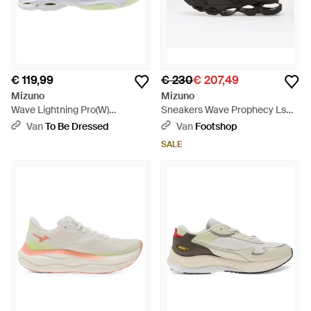
€ 119,99
€ 230
€ 207,49
Mizuno
Mizuno
Wave Lightning Pro(W)
Sneakers Wave Prophecy Ls
Volleybalschoenen - Wit
Magic Stic (U) Eur - Zwart
Van
To Be Dressed
Van
Footshop
SALE