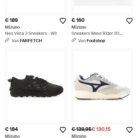
€ 189
€ 160
Mizuno
Mizuno
Neo Vista 3 Sneakers - Wit
Sneakers Wave Rider 30
Special Pack Vulcan/ Lilac
Van
FARFETCH
Van
Footshop
Hint/ Moonlit Ocean Eur -
Blauw
€ 184
€ 139,95
€ 130,15
Mizuno
Mizuno