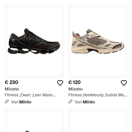
€ 230
€ 120
Mizuno
Mizuno
Fitness ,Zwart ,Leer Wave
Fitness ,Veelkleurig ,Suède Mxr
Prophecy Ls - Zwart
Casual - Meerkleurig
Van
Miinto
Van
Miinto