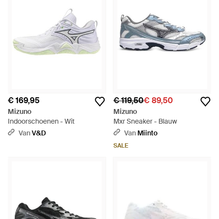
€ 169,95
€ 119,50
€ 89,50
Mizuno
Mizuno
Indoorschoenen - Wit
Mxr Sneaker - Blauw
Van
V&D
Van
Miinto
SALE