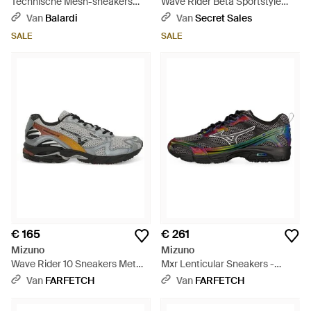
Technische Mesh-sneakers
Wave Rider Beta Sportstyle
Met Contrasterende Details -
Suede Trainers Groen) -
Van
Balardi
Van
Secret Sales
Meerkleurig
Metallic
SALE
SALE
€ 165
€ 261
Mizuno
Mizuno
Wave Rider 10 Sneakers Met
Mxr Lenticular Sneakers -
Mesh - Wit
Zwart
Van
FARFETCH
Van
FARFETCH