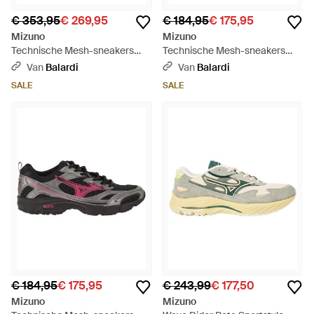
€ 353,95
€ 269,95
€ 184,95
€ 175,95
Mizuno
Mizuno
Technische Mesh-sneakers
Technische Mesh-sneakers
Met Een Gedempte Zool - Wit
Met Contrasterende Details -
Van
Balardi
Van
Balardi
Grijs
SALE
SALE
€ 184,95
€ 175,95
€ 243,99
€ 177,50
Mizuno
Mizuno