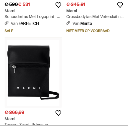
€ 590
€ 531
€ 345,81
Marni
Marni
Schoudertas Met Logoprint -
Crossbodytas Met Vetersluiting
Zwart
- Zwart
Van
FARFETCH
Van
Miinto
SALE
NIET MEER OP VOORRAAD
€ 366,69
Marni
Tassen ,Zwart ,Polyester