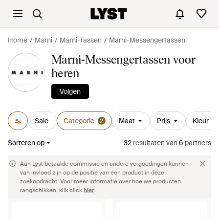
Home
Marni
Marni-Tassen
Marni-Messengertassen
Marni-Messengertassen voor
heren
Volgen
Sale
Categorie
Maat
Prijs
Kleur
2
Sorteren op
32
resultaten
van
6
partners
Aan Lyst betaalde commissie en andere vergoedingen kunnen
van invloed zijn op de positie van een product in deze
zoekopdracht. Voor meer informatie over hoe we producten
rangschikken, klik click
hier
.