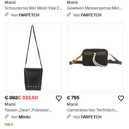
Marni
Marni
Schoudertas Met Mesh Vlak En
Geweven Messengertas Met
Touwband - Wit
Logo - Blauw
Van
FARFETCH
Van
FARFETCH
€ 392
€ 333,50
€ 795
Marni
Marni
Tassen ,Zwart ,Polyester
Cameratas Van Technisch
Crossbodytas Met Veterband -
Materiaal - Zwart
Van
Miinto
Van
FARFETCH
Zwart
SALE