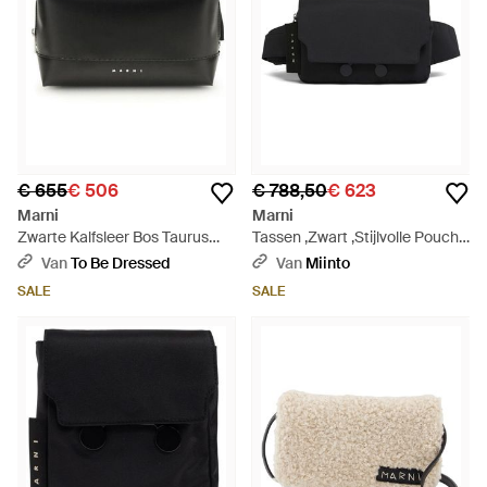
€ 655
€ 506
€ 788,50
€ 623
Marni
Marni
Zwarte Kalfsleer Bos Taurus
Tassen ,Zwart ,Stijlvolle Pouch
Schoudertas - Zwart
Voor Dagelijks Gebruik - Zwart
Van
To Be Dressed
Van
Miinto
SALE
SALE