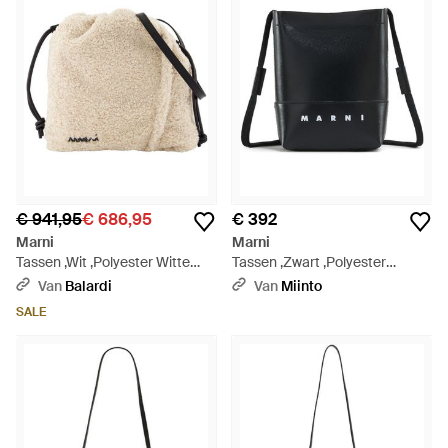
€ 941,95
€ 686,95
€ 392
Marni
Marni
Tassen ,Wit ,Polyester Witte
Tassen ,Zwart ,Polyester
Synthetische Crossbody Tas -
Crossbody Tas Met Shoelace
Van
Balardi
Van
Miinto
Naturel
Band - Zwart
SALE