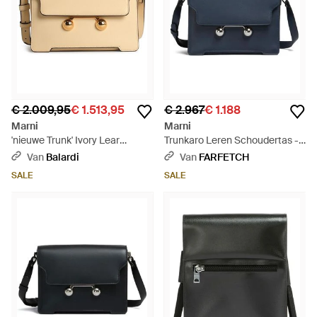
€ 2.009,95
€ 1.513,95
€ 2.967
€ 1.188
Marni
Marni
'nieuwe Trunk' Ivory Lear
Trunkaro Leren Schoudertas -
Crossbody Bag - Naturel
Blauw
Van
Balardi
Van
FARFETCH
SALE
SALE