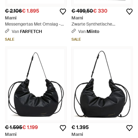
€ 2.106
€ 1.895
€ 499,50
€ 330
Marni
Marni
Messengertas Met Omslag -
Zwarte Synthetische
Zwart
Crossbody Tas Met Klep -
Van
FARFETCH
Van
Miinto
Groen
SALE
SALE
€ 1.595
€ 1.199
€ 1.395
Marni
Marni