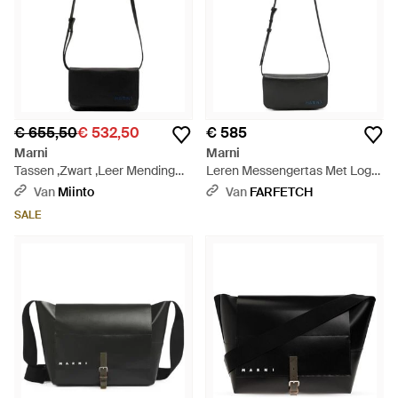
€ 655,50
€ 532,50
€ 585
Marni
Marni
Tassen ,Zwart ,Leer Mending
Leren Messengertas Met Logo-
Logo Kalfsleren Tas - Zwart
Patroon - Wit
Van
Miinto
Van
FARFETCH
SALE