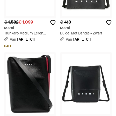
€ 1.582
€ 1.099
€ 418
Marni
Marni
Trunkaro Medium Leren
Buidel Met Bandje - Zwart
Schoudertas - Zwart
Van
FARFETCH
Van
FARFETCH
SALE