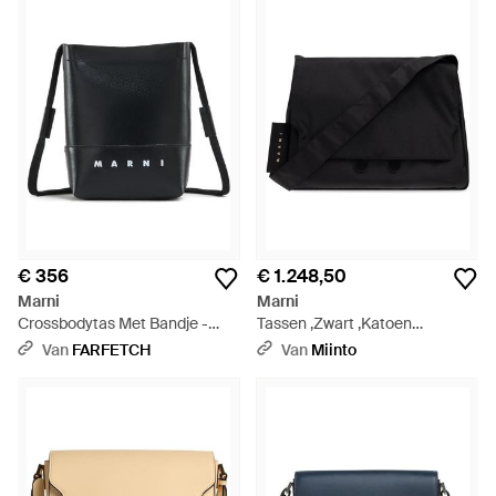
€ 356
€ 1.248,50
Marni
Marni
Crossbodytas Met Bandje -
Tassen ,Zwart ,Katoen
Zwart
Schoudertas - Zwart
Van
FARFETCH
Van
Miinto