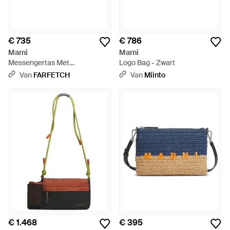
€ 735
€ 786
Marni
Marni
Messengertas Met
Logo Bag - Zwart
Gespsluiting En Logo-Print -
Van
FARFETCH
Van
Miinto
Zwart
€ 1.468
€ 395