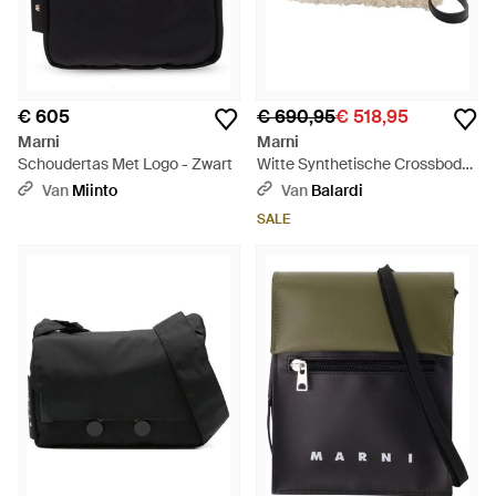
€ 605
€ 690,95
€ 518,95
Marni
Marni
Schoudertas Met Logo - Zwart
Witte Synthetische Crossbody
Tas Met Ketting - Naturel
Van
Miinto
Van
Balardi
SALE