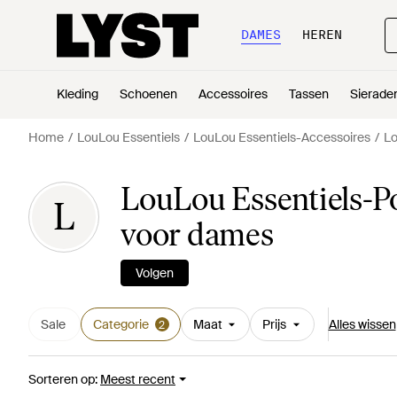
DAMES
HEREN
Kleding
Schoenen
Accessoires
Tassen
Sierade
Home
LouLou Essentiels
LouLou Essentiels-Accessoires
Lo
LouLou Essentiels-P
L
voor dames
Volgen
Sale
Categorie
Maat
Prijs
Alles wissen
2
Sorteren op
:
Meest recent