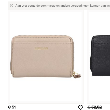
Aan Lyst betaalde commissie en andere vergoedingen kunnen van invlo
€ 51
€ 52,52