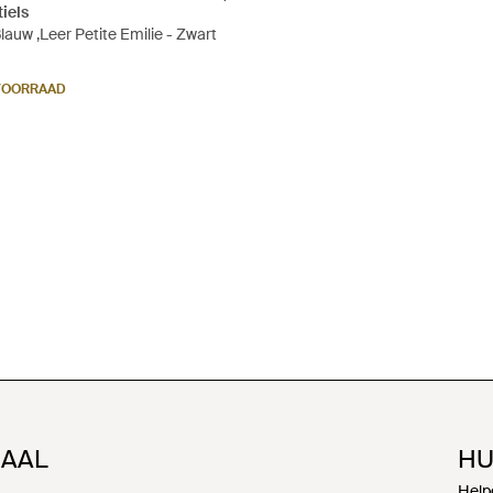
iels
lauw ,Leer Petite Emilie - Zwart
 VOORRAAD
NAAL
HU
Help