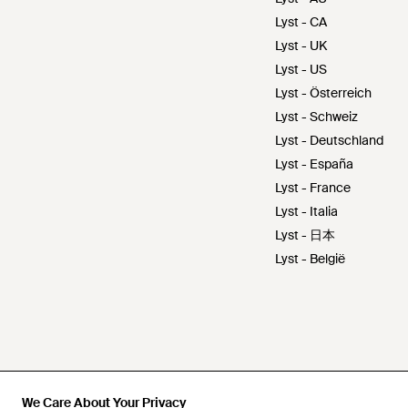
Lyst - CA
Lyst - UK
Lyst - US
Lyst - Österreich
Lyst - Schweiz
Lyst - Deutschland
Lyst - España
Lyst - France
Lyst - Italia
Lyst - 日本
Lyst - België
We Care About Your Privacy
We Care About Your Privacy