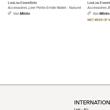
LouLou Essentiels
LouLou Essent
Accessoires ,Leer Petite Emilie Wallet - Naturel
Accessoires ,B
Van
Miinto
Van
Miinto
NIET MEER OP
INTERNATIO
Lyst - AU