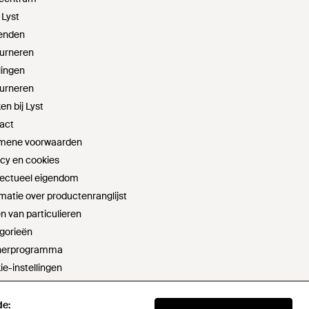
 Lyst
enden
urneren
lingen
urneren
n bij Lyst
act
mene voorwaarden
acy en cookies
llectueel eigendom
matie over productenranglijst
n van particulieren
gorieën
nerprogramma
ie-instellingen
t sell or share my personal information
aring moderne slavernij
de:
de: