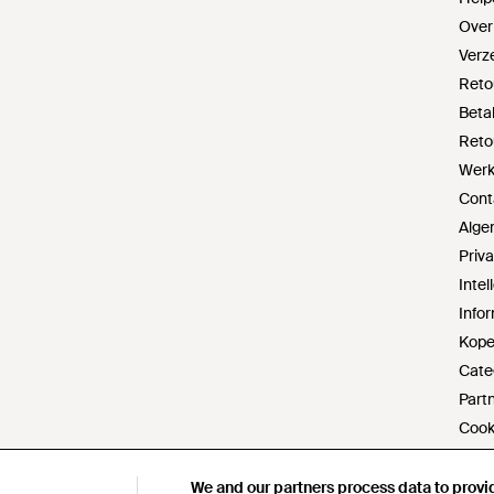
Over
Verz
Reto
Beta
Reto
Werke
Cont
Alge
Priv
Inte
Infor
Kope
Cate
Part
Cook
Do no
Verkl
We and our partners process data to provi
We and our partners process data to provi