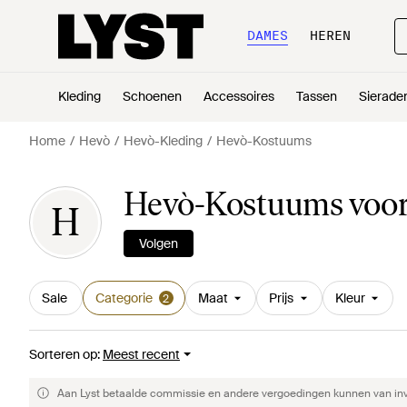
DAMES
HEREN
Kleding
Schoenen
Accessoires
Tassen
Sierade
Home
Hevò
Hevò-Kleding
Hevò-Kostuums
Hevò-Kostuums voor
H
Volgen
Sale
Categorie
Maat
Prijs
Kleur
2
Sorteren op
:
Meest recent
Aan Lyst betaalde commissie en andere vergoedingen kunnen van invlo