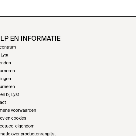
LP EN INFORMATIE
centrum
 Lyst
enden
urneren
lingen
urneren
n bij Lyst
act
mene voorwaarden
acy en cookies
llectueel eigendom
matie over productenranglijst