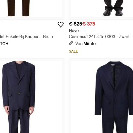
€ 625
€ 375
Hevò
et Enkele Rij Knopen - Bruin
Cesinesuit24L725-0303 - Zwart
ETCH
Van
Miinto
SALE