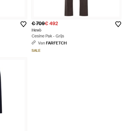
€ 709
€ 492
Hevò
Cesine Pak - Grijs
Van
FARFETCH
SALE