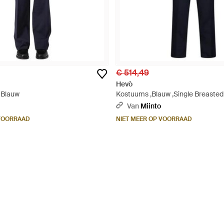
€ 514,49
Hevò
- Blauw
Kostuums ,Blauw ,Single Breasted 
Van
Miinto
 VOORRAAD
NIET MEER OP VOORRAAD