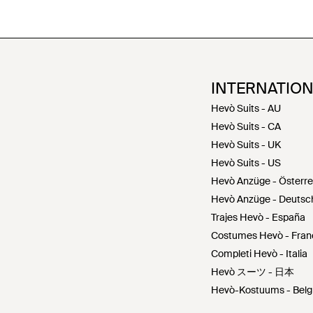
INTERNATIO
Hevò Suits - AU
Hevò Suits - CA
Hevò Suits - UK
Hevò Suits - US
Hevò Anzüge - Österre
Hevò Anzüge - Deutsc
Trajes Hevò - España
Costumes Hevò - Fran
Completi Hevò - Italia
Hevò スーツ - 日本
Hevò-Kostuums - Belg