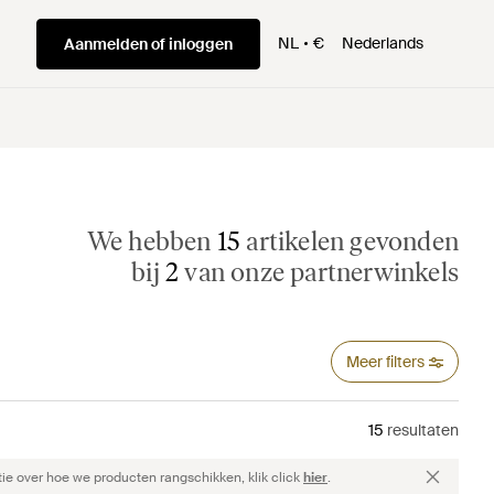
NL
€
Nederlands
Aanmelden of inloggen
We hebben
15
artikelen gevonden
bij
2
van onze partnerwinkels
Meer filters
15
resultaten
ie over hoe we producten rangschikken, klik click
hier
.