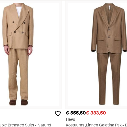
€ 555,50
€ 383,50
Hevò
ble Breasted Suits - Naturel
Kostuums ,Linnen Galatina Pak - B