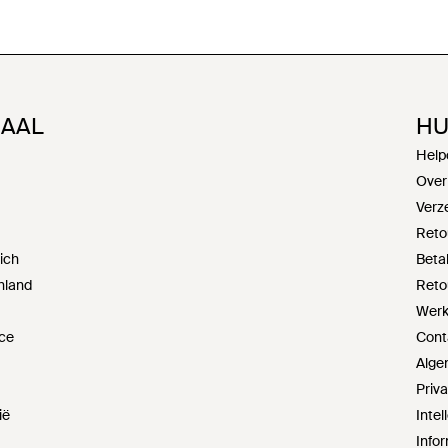
NAAL
HU
Help
Over
Verz
Reto
ich
Beta
hland
Reto
Werke
ce
Cont
Alge
Priv
ië
Inte
Infor