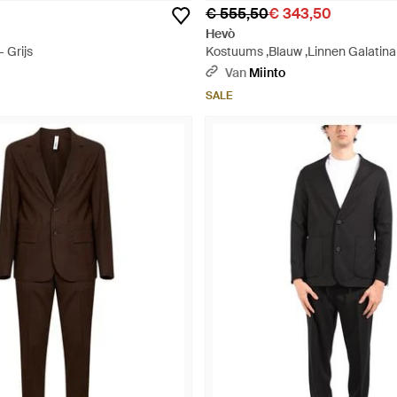
€ 555,50
€ 343,50
Hevò
- Grijs
Kostuums ,Blauw ,Linnen Galatina 
Van
Miinto
SALE