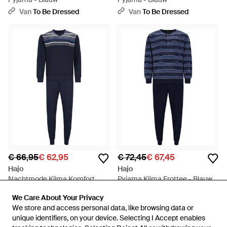
Van
To Be Dressed
Van
To Be Dressed
€ 66,95
€ 62,95
€ 72,45
€ 67,45
Hajo
Hajo
Nachtmode Klima Komfort
Pyjama Klima Frottee - Blauw
Pyjama's - Blauw
Van
To Be Dressed
Van
Secret Sales
We Care About Your Privacy
We Care About Your Privacy
SALE
SALE
We store and access personal data, like browsing data or
We store and access personal data, like browsing data or
unique identifiers, on your device. Selecting I Accept enables
unique identifiers, on your device. Selecting I Accept enables