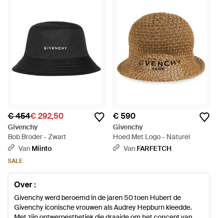
€ 454
€ 292,50
€ 590
Givenchy
Givenchy
Bob Broder - Zwart
Hoed Met Logo - Naturel
Van
Miinto
Van
FARFETCH
SALE
Over :
Givenchy werd beroemd in de jaren 50 toen Hubert de
Givenchy iconische vrouwen als Audrey Hepburn kleedde.
Met zijn ontwerpesthetiek die draaide om het concept van