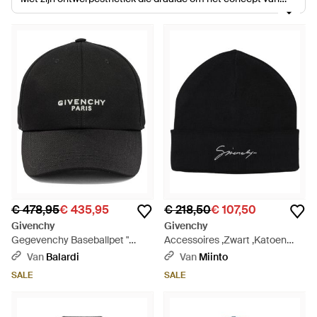
eenvoud, gaf hij traditionele haute couture een modernistisch
tintje. Inmiddels heeft Riccardo Tisci de creatieve leiding. Hij
gaf zijn eigen donkere en edgy herinterpretatie aan de
esthetiek van het merk. Tisci introduceerde gotische
gevoeligheden en diepreligieuze thema's, maar behield de
architectonische lijnen en gestructureerde silhouetten waar
Givenchy zo bekend om is geworden. De hoedencollectie van
Givenchy transformeert elke outfit in een sensatie en is een
lesje in ingetogen, maar toch opvallende stijl. Kies uit luxueuze
bontmutsen of maak je outfit af met een opvallende, geprinte
snapback.
€ 478,95
€ 435,95
€ 218,50
€ 107,50
Givenchy
Givenchy
Gegevenchy Baseballpet "
Accessoires ,Zwart ,Katoen
Paris". - Zwart
Omkeerbare Beanie - Zwart
Van
Balardi
Van
Miinto
SALE
SALE