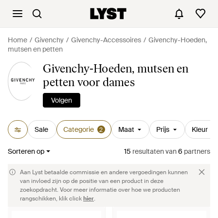
Home
Givenchy
Givenchy-Accessoires
Givenchy-Hoeden,
mutsen en petten
Givenchy-Hoeden, mutsen en
petten voor dames
Volgen
Sale
Categorie
Maat
Prijs
Kleur
2
Sorteren op
15
resultaten
van
6
partners
Aan Lyst betaalde commissie en andere vergoedingen kunnen
van invloed zijn op de positie van een product in deze
zoekopdracht. Voor meer informatie over hoe we producten
rangschikken, klik click
hier
.