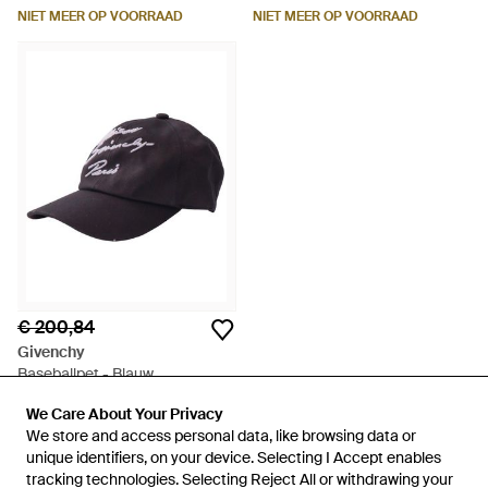
NIET MEER OP VOORRAAD
NIET MEER OP VOORRAAD
€ 200,84
Givenchy
Baseballpet - Blauw
Van
Miinto
We Care About Your Privacy
We Care About Your Privacy
NIET MEER OP VOORRAAD
We store and access personal data, like browsing data or
We store and access personal data, like browsing data or
unique identifiers, on your device. Selecting I Accept enables
unique identifiers, on your device. Selecting I Accept enables
tracking technologies. Selecting Reject All or withdrawing your
tracking technologies. Selecting Reject All or withdrawing your