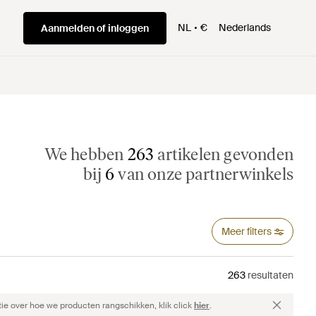
NL
€
Nederlands
Aanmelden of inloggen
We hebben
263
artikelen gevonden
bij
6
van onze partnerwinkels
Meer filters
263
resultaten
ie over hoe we producten rangschikken, klik click
hier
.