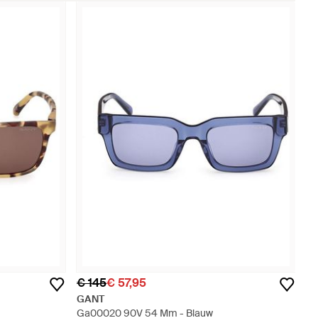
€ 145
€ 57,95
GANT
Ga00020 90V 54 Mm - Blauw