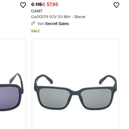
€ 115
€ 57,95
GANT
Ga00019 92V 55 Mm - Blauw
Van
Secret Sales
SALE