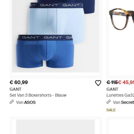
€ 60,99
€ 115
€ 45,9
GANT
GANT
Set Van 3 Boxershorts - Blauw
Lunettes Ga32
Van
ASOS
Van
Secret
SALE