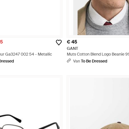
95
€ 45
GANT
ur Ga3247 002 54 - Metallic
Muts Cotton Blend Logo Beanie 9
Blauw
Dressed
Van
To Be Dressed