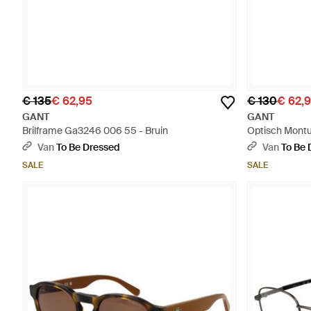
€ 135
€ 62,95
€ 130
€ 62,
GANT
GANT
Brilframe Ga3246 006 55 - Bruin
Optisch Montu
Van
To Be Dressed
Van
To Be 
SALE
SALE