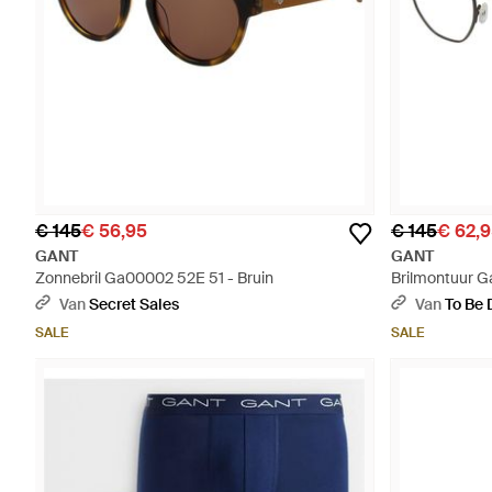
€ 145
€ 56,95
€ 145
€ 62,
GANT
GANT
Zonnebril Ga00002 52E 51 - Bruin
Brilmontuur G
Van
Secret Sales
Van
To Be 
SALE
SALE