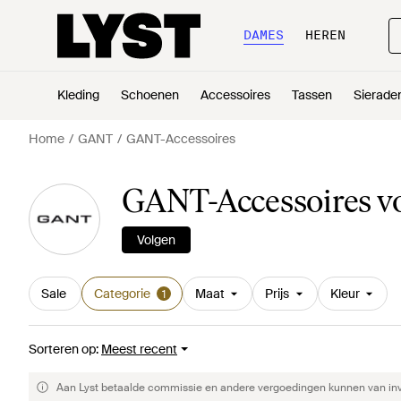
DAMES
HEREN
Kleding
Schoenen
Accessoires
Tassen
Sierade
Home
GANT
GANT-Accessoires
GANT-Accessoires v
Volgen
Sale
Categorie
Maat
Prijs
Kleur
1
Sorteren op
:
Meest recent
Aan Lyst betaalde commissie en andere vergoedingen kunnen van invlo