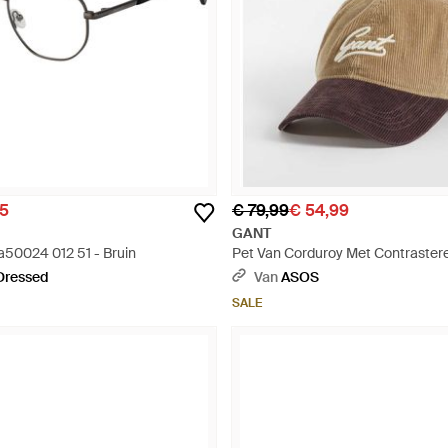
95
€ 79,99
€ 54,99
GANT
a50024 012 51 - Bruin
Pet Van Corduroy Met Contrastere
Naturel
Dressed
Van
ASOS
SALE