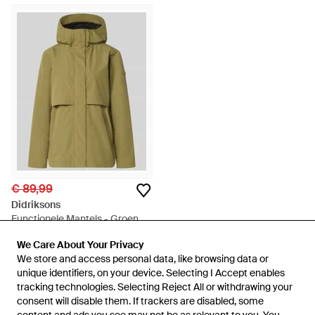
€ 89,99
Didriksons
Functionele Mantels - Groen
Van
Peek & Cloppenburg
We Care About Your Privacy
We Care About Your Privacy
NIET MEER OP VOORRAAD
We store and access personal data, like browsing data or
We store and access personal data, like browsing data or
unique identifiers, on your device. Selecting I Accept enables
unique identifiers, on your device. Selecting I Accept enables
tracking technologies. Selecting Reject All or withdrawing your
tracking technologies. Selecting Reject All or withdrawing your
consent will disable them. If trackers are disabled, some
consent will disable them. If trackers are disabled, some