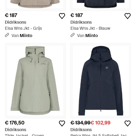
€ 187
€ 187
Didriksons
Didriksons
Elsa Wns Jkt - Grijs
Elsa Wns Jkt - Blauw
Van
Miinto
Van
Miinto
€ 176,50
€ 134,99
€ 102,99
Didriksons
Didriksons
Tilde Jacket - Groen
Petra Wns Jkt 5 Softshell Jack