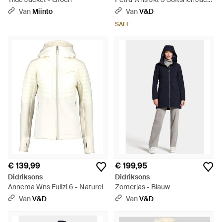
Blauwdonker - Blauw
Van
Miinto
Van
V&D
SALE
€ 139,99
€ 199,95
Didriksons
Didriksons
Annema Wns Fullzi 6 - Naturel
Zomerjas - Blauw
Van
V&D
Van
V&D