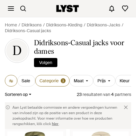
Home
Didriksons
Didriksons-Kleding
Didriksons-Jacks
Didriksons-Casual jacks
Didriksons-Casual jacks voor
D
dames
Volgen
Sale
Categorie
Maat
Prijs
Kleur
3
Sorteren op
23
resultaten
van
4
partners
Aan Lyst betaalde commissie en andere vergoedingen kunnen
van invloed zijn op de positie van een product in deze
zoekopdracht. Voor meer informatie over hoe we producten
rangschikken, klik click
hier
.