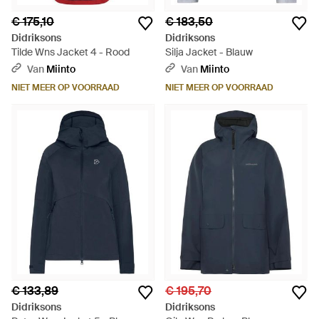
€ 175,10
€ 183,50
Didriksons
Didriksons
Tilde Wns Jacket 4 - Rood
Silja Jacket - Blauw
Van
Miinto
Van
Miinto
NIET MEER OP VOORRAAD
NIET MEER OP VOORRAAD
€ 133,89
€ 195,70
Didriksons
Didriksons