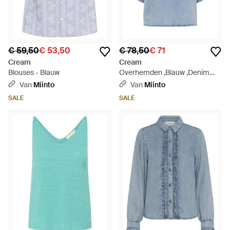
€ 59,50
€ 53,50
€ 78,50
€ 71
Cream
Cream
Blouses - Blauw
Overhemden ,Blauw ,Denim
Crellie Blouse - Blauw
Van
Miinto
Van
Miinto
SALE
SALE