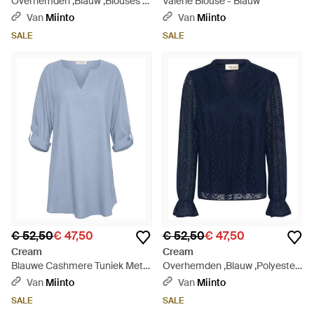
Overhemden ,Blauw ,Blouses -
Valerie Blouse - Blauw
Blauw
Van
Miinto
Van
Miinto
SALE
SALE
€ 52,50
€ 47,50
€ 52,50
€ 47,50
Cream
Cream
Blauwe Cashmere Tuniek Met
Overhemden ,Blauw ,Polyester
V-Hals - Blauw
Kanten Blouse Blazer - Blauw
Van
Miinto
Van
Miinto
SALE
SALE