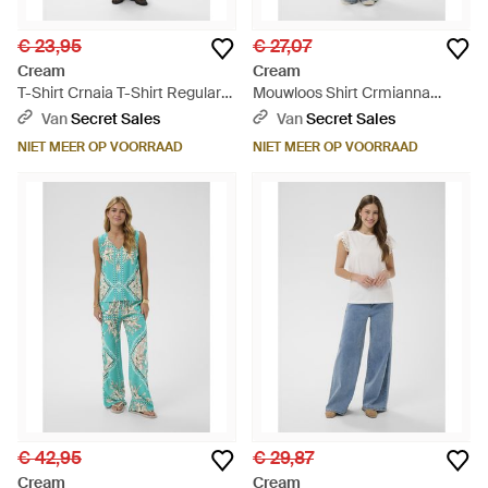
€ 23,95
€ 27,07
Cream
Cream
T-Shirt Crnaia T-Shirt Regular
Mouwloos Shirt Crmianna
Fit - Blauw
Mouwloos Shirt Regular Fit -
Van
Secret Sales
Van
Secret Sales
Blauw
NIET MEER OP VOORRAAD
NIET MEER OP VOORRAAD
€ 42,95
€ 29,87
Cream
Cream