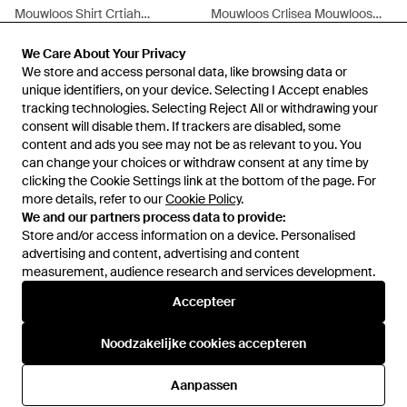
Mouwloos Shirt Crtiah
Mouwloos Crlisea Mouwloos
Mouwloos Shirt Regular Fit -
Regular Fit - Blauw
Van
Secret Sales
Van
Secret Sales
Blauw
We Care About Your Privacy
We Care About Your Privacy
NIET MEER OP VOORRAAD
NIET MEER OP VOORRAAD
We store and access personal data, like browsing data or
We store and access personal data, like browsing data or
unique identifiers, on your device. Selecting I Accept enables
unique identifiers, on your device. Selecting I Accept enables
tracking technologies. Selecting Reject All or withdrawing your
tracking technologies. Selecting Reject All or withdrawing your
consent will disable them. If trackers are disabled, some
consent will disable them. If trackers are disabled, some
content and ads you see may not be as relevant to you. You
content and ads you see may not be as relevant to you. You
can change your choices or withdraw consent at any time by
can change your choices or withdraw consent at any time by
clicking the Cookie Settings link at the bottom of the page. For
clicking the Cookie Settings link at the bottom of the page. For
more details, refer to our
more details, refer to our
Cookie Policy
Cookie Policy
.
.
We and our partners process data to provide:
We and our partners process data to provide:
Store and/or access information on a device. Personalised
Store and/or access information on a device. Personalised
advertising and content, advertising and content
advertising and content, advertising and content
measurement, audience research and services development.
measurement, audience research and services development.
Accepteer
Accepteer
€ 41,95
€ 40,02
Cream
Cream
Noodzakelijke cookies accepteren
Noodzakelijke cookies accepteren
Mouwloos Crevisa Mouwloos
Blouse Met Lange Mouwen
Regular Fit - Blauw
Crisabelle Blouse Met Lange
Van
Secret Sales
Van
Secret Sales
Aanpassen
Aanpassen
Mouwen Regular Fit - Blauw
NIET MEER OP VOORRAAD
NIET MEER OP VOORRAAD