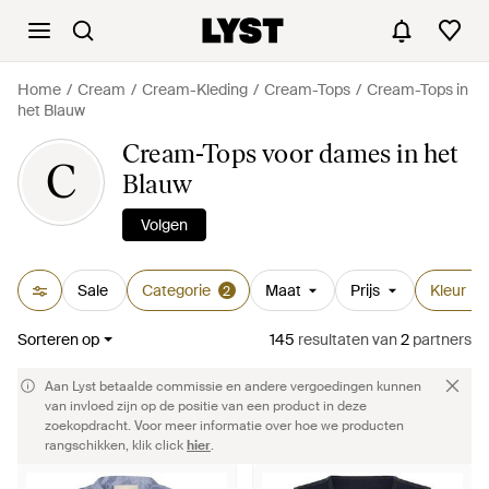
Home
Cream
Cream-Kleding
Cream-Tops
Cream-Tops in
het Blauw
Cream-Tops voor dames in het
C
Blauw
Volgen
Sale
Categorie
Maat
Prijs
Kleur
2
1
Sorteren op
145
resultaten
van
2
partners
Aan Lyst betaalde commissie en andere vergoedingen kunnen
van invloed zijn op de positie van een product in deze
zoekopdracht. Voor meer informatie over hoe we producten
rangschikken, klik click
hier
.