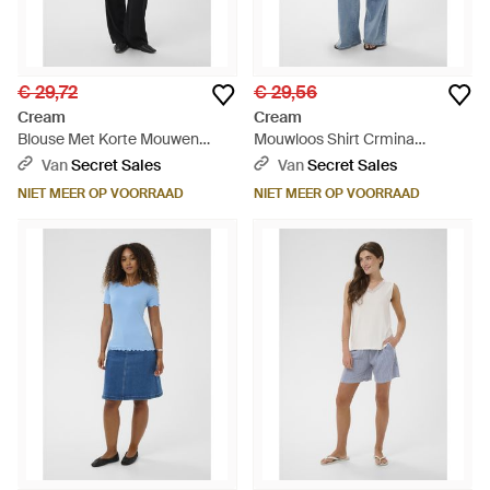
€ 29,72
€ 29,56
Cream
Cream
Blouse Met Korte Mouwen
Mouwloos Shirt Crmina
Cryuna Blouse Met Korte
Mouwloos Shirt Straight Fit -
Van
Secret Sales
Van
Secret Sales
Mouwen Regular Fit - Blauw
Blauw
NIET MEER OP VOORRAAD
NIET MEER OP VOORRAAD