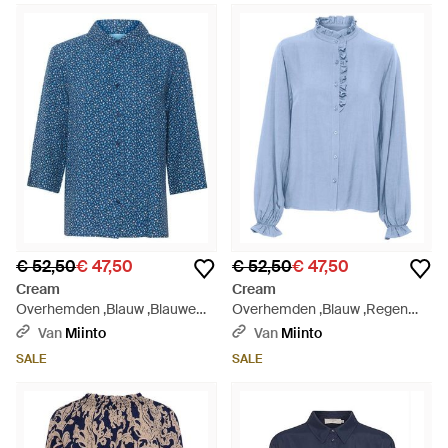
€ 52,50
€ 47,50
€ 52,50
€ 47,50
Cream
Cream
Overhemden ,Blauw ,Blauwe
Overhemden ,Blauw ,Regen
Shirt Met Dierenhuid En ¾
Gewassen Shirt Met
Van
Miinto
Van
Miinto
Mouwen - Blauw
Pofmouwen - Blauw
SALE
SALE