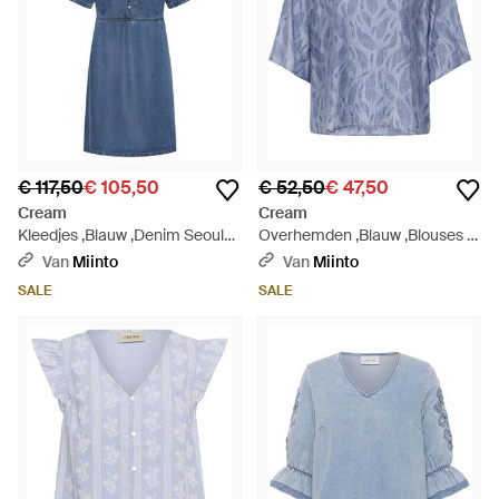
€ 117,50
€ 105,50
€ 52,50
€ 47,50
Cream
Cream
Kleedjes ,Blauw ,Denim Seoul
Overhemden ,Blauw ,Blouses &
Mid Shirt Dress - Blauw
Shirts - Blauw
Van
Miinto
Van
Miinto
SALE
SALE