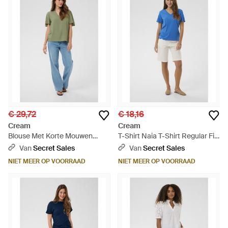
€ 29,72
€ 18,16
Cream
Cream
Blouse Met Korte Mouwen
T-Shirt Naia T-Shirt Regular Fit
Crloma Blouse Met Korte
- Blauw
Van
Secret Sales
Van
Secret Sales
Mouwen Regular Fit - Blauw
NIET MEER OP VOORRAAD
NIET MEER OP VOORRAAD