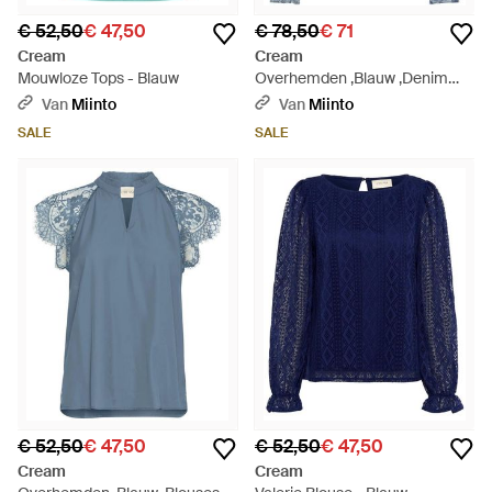
€ 52,50
€ 47,50
€ 78,50
€ 71
Cream
Cream
Mouwloze Tops - Blauw
Overhemden ,Blauw ,Denim
Shirts - Blauw
Van
Miinto
Van
Miinto
SALE
SALE
€ 52,50
€ 47,50
€ 52,50
€ 47,50
Cream
Cream