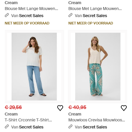
Cream
Cream
Blouse Met Lange Mouwen
Blouse Met Lange Mouwen
Crribba Blouse Met Lange
Crribba Blouse Met Lange
Van
Secret Sales
Van
Secret Sales
Mouwen Slim Fit - Blauw
Mouwen Slim Fit - Blauw
NIET MEER OP VOORRAAD
NIET MEER OP VOORRAAD
€ 29,56
€ 40,95
Cream
Cream
T-Shirt Crconnie T-Shirt
Mouwloos Crevisa Mouwloos
Regular Fit - Blauw
Regular Fit - Blauw
Van
Secret Sales
Van
Secret Sales