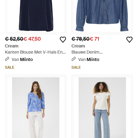
€ 52,50
€ 47,50
€ 78,50
€ 71
Cream
Cream
Kanten Blouse Met V-Hals En
Blauwe Denim
Kanten Mouwen - Blauw
Overhemdblouse Met Ruche -
Van
Miinto
Van
Miinto
Blauw
SALE
SALE