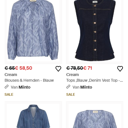
€ 65
€ 58,50
€ 78,50
€ 71
Cream
Cream
Blouses & Hemden - Blauw
Tops ,Blauw ,Denim Vest Top -
Blauw
Van
Miinto
Van
Miinto
SALE
SALE