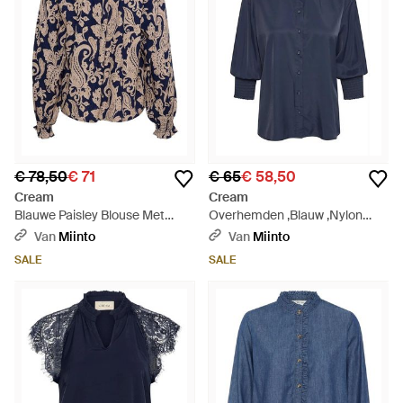
€ 78,50
€ 71
€ 65
€ 58,50
Cream
Cream
Blauwe Paisley Blouse Met
Overhemden ,Blauw ,Nylon
Pofmouwen - Blauw
Vrouwelijke Shirt Met Smock
Van
Miinto
Van
Miinto
Manchetten - Blauw
SALE
SALE