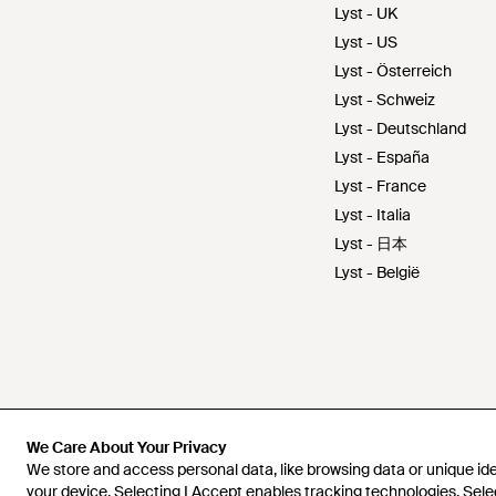
Lyst - UK
Lyst - US
Lyst - Österreich
Lyst - Schweiz
Lyst - Deutschland
Lyst - España
Lyst - France
Lyst - Italia
Lyst - 日本
Lyst - België
We Care About Your Privacy
We Care About Your Privacy
We store and access personal data, like browsing data or unique iden
We store and access personal data, like browsing data or unique iden
your device. Selecting I Accept enables tracking technologies. Sele
your device. Selecting I Accept enables tracking technologies. Sele