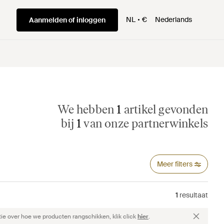
NL
€
Nederlands
Aanmelden of inloggen
We hebben
1
artikel gevonden
bij
1
van onze partnerwinkels
Meer filters
1
resultaat
ie over hoe we producten rangschikken, klik click
hier
.