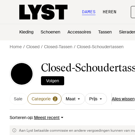
DAMES
HEREN
Kleding
Schoenen
Accessoires
Tassen
Sierade
Home
Closed
Closed-Tassen
Closed-Schoudertassen
Closed-Schoudertas
Volgen
Sale
Categorie
Maat
Prijs
Alles wissen
2
Sorteren op
:
Meest recent
Aan Lyst betaalde commissie en andere vergoedingen kunnen van invlo