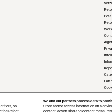
Verz
Reto
Beta
Reto
Werke
Cont
Alge
Priv
Inte
Infor
Kope
Cate
Part
Cook
Do no
Verkl
We and our partners process data to provi
We and our partners process data to provi
tifiers, on
tifiers, on
Store and/or access information on a device
Store and/or access information on a device
s172-
cting Reject
cting Reject
content, advertising and content measure
content, advertising and content measure