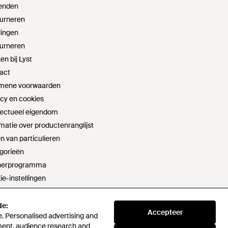
enden
urneren
lingen
urneren
n bij Lyst
act
mene voorwaarden
acy en cookies
llectueel eigendom
matie over productenranglijst
n van particulieren
gorieën
nerprogramma
ie-instellingen
t sell or share my personal information
aring moderne slavernij
de:
de:
Accepteer
Accepteer
. Personalised advertising and
. Personalised advertising and
verklaring
ment, audience research and
ment, audience research and