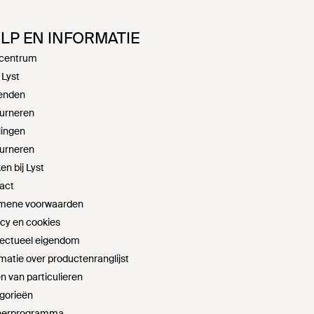
LP EN INFORMATIE
centrum
 Lyst
enden
urneren
lingen
urneren
n bij Lyst
act
mene voorwaarden
acy en cookies
llectueel eigendom
matie over productenranglijst
n van particulieren
gorieën
nerprogramma