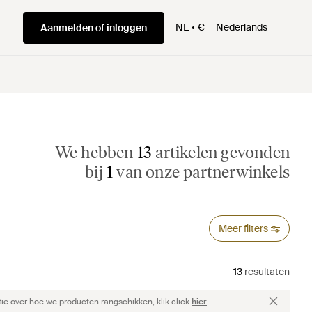
NL
€
Nederlands
Aanmelden of inloggen
We hebben
13
artikelen gevonden
bij
1
van onze partnerwinkels
Meer filters
13
resultaten
ie over hoe we producten rangschikken, klik click
hier
.