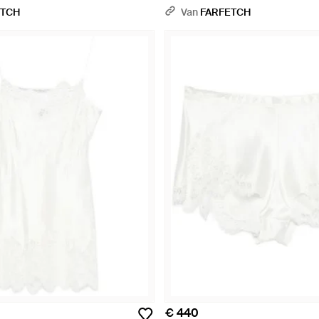
Roze
ETCH
Van
FARFETCH
€ 440