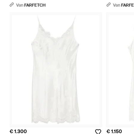
Van
FARFETCH
Van
FARF
€ 1.300
€ 1.150