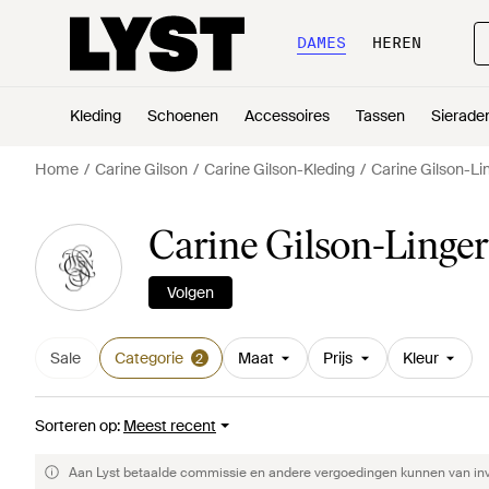
DAMES
HEREN
Kleding
Schoenen
Accessoires
Tassen
Sierade
Home
Carine Gilson
Carine Gilson-Kleding
Carine Gilson-Li
Carine Gilson-Linge
Volgen
Sale
Categorie
Maat
Prijs
Kleur
2
Sorteren op
:
Meest recent
Aan Lyst betaalde commissie en andere vergoedingen kunnen van invlo