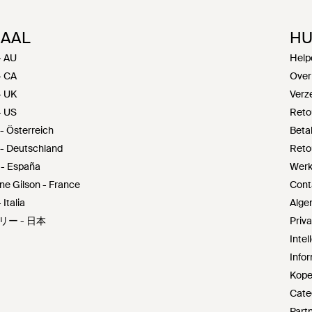
NAAL
HU
- AU
Help
- CA
Over
- UK
Verz
- US
Reto
- Österreich
Beta
 - Deutschland
Reto
 - España
Werke
ine Gilson - France
Cont
 Italia
Alge
ェリー - 日本
Priv
Inte
Infor
Kope
Cate
Part