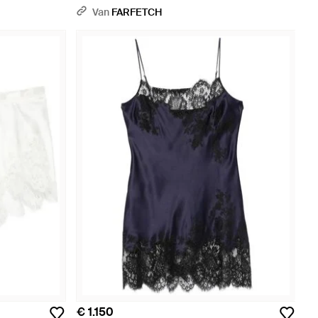
Van
FARFETCH
€ 1.150