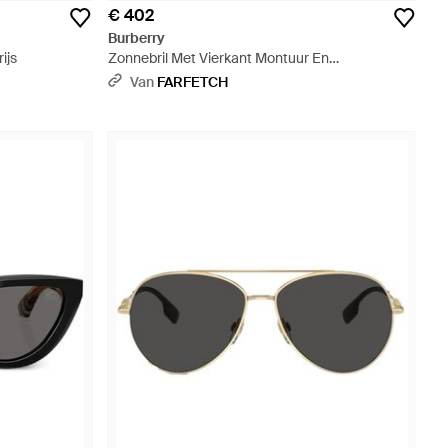
€ 402
Burberry
ijs
Zonnebril Met Vierkant Montuur En
Schildpadschild Design - Grijs
Van
FARFETCH