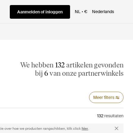
NL
€
Nederlands
Aanmelden of inloggen
We hebben
132
artikelen gevonden
bij
6
van onze partnerwinkels
Meer filters
132
resultaten
ie over hoe we producten rangschikken, klik click
hier
.