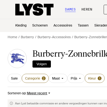
DAMES
HEREN
Kleding
Schoenen
Accessoires
Tassen
Sierade
Home
Burberry
Burberry-Accessoires
Burberry-Zonnebrille
Burberry-Zonnebrille
Volgen
Sale
Categorie
Maat
Prijs
Kleur
2
1
Sorteren op
:
Meest recent
Aan Lyst betaalde commissie en andere vergoedingen kunnen van invlo