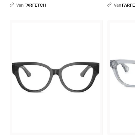
Geometrisch Montuur - Grijs
Van
FARFETCH
Van
FARF