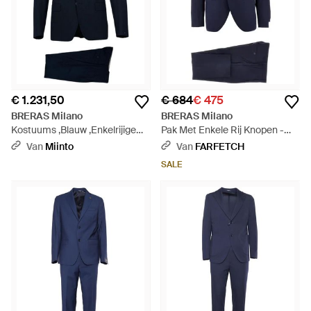
€ 1.231,50
€ 684
€ 475
BRERAS Milano
BRERAS Milano
Kostuums ,Blauw ,Enkelrijige
Pak Met Enkele Rij Knopen -
Kostuums - Blauw
Blauw
Van
Miinto
Van
FARFETCH
SALE