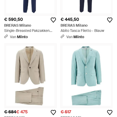
€ 590,50
€ 445,50
BRERAS Milano
BRERAS Milano
Single-Breasted Pakzakken
Abito Tasca Filetto - Blauw
Kostuum - Blauw
Van
Miinto
Van
Miinto
€ 684
€ 475
€ 517