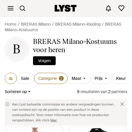
Home
BRERAS Milano
BRERAS Milano-Kleding
BRERAS
Milano-Kostuums
BRERAS Milano-Kostuums
B
voor heren
Volgen
Sale
Categorie
Maat
Prijs
Kleur
2
Sorteren op
9
resultaten
van
2
partners
Aan Lyst betaalde commissie en andere vergoedingen kunnen
van invloed zijn op de positie van een product in deze
zoekopdracht. Voor meer informatie over hoe we producten
rangschikken, klik click
hier
.