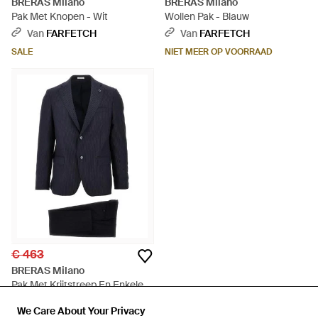
BRERAS Milano
BRERAS Milano
Pak Met Knopen - Wit
Wollen Pak - Blauw
Van
FARFETCH
Van
FARFETCH
SALE
NIET MEER OP VOORRAAD
€ 463
BRERAS Milano
Pak Met Krijtstreep En Enkele
Rij Knopen - Blauw
Van
FARFETCH
We Care About Your Privacy
We Care About Your Privacy