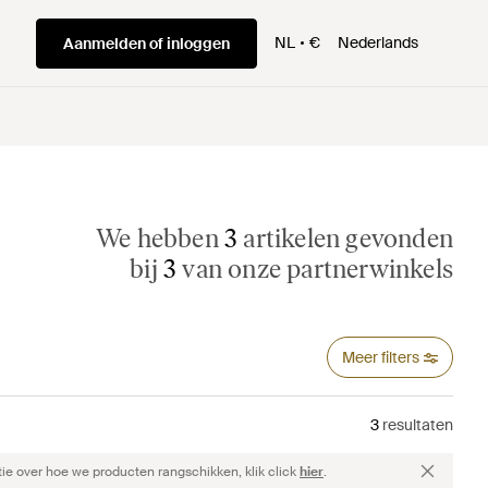
NL
€
Nederlands
Aanmelden of inloggen
We hebben
3
artikelen gevonden
bij
3
van onze partnerwinkels
Meer filters
3
resultaten
ie over hoe we producten rangschikken, klik click
hier
.