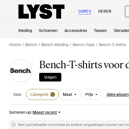
DAMES
HEREN
Kleding
Schoenen
Accessoires
Tassen
Sierade
Home
Bench
Bench-Kleding
Bench-Tops
Bench-T-shirts
Bench-T-shirts voor
Volgen
Sale
Categorie
Maat
Prijs
Alles wissen
1
Sorteren op
:
Meest recent
Aan Lyst betaalde commissie en andere vergoedingen kunnen van invlo