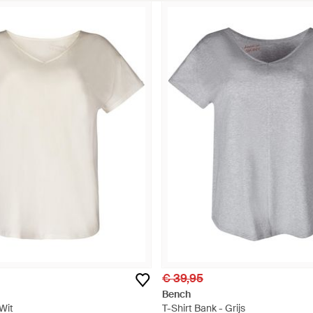
€ 39,95
Bench
 Wit
T-Shirt Bank - Grijs