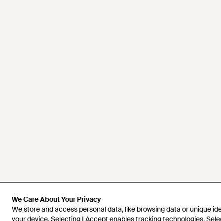
We Care About Your Privacy
We Care About Your Privacy
We store and access personal data, like browsing data or unique iden
We store and access personal data, like browsing data or unique iden
your device. Selecting I Accept enables tracking technologies. Sele
your device. Selecting I Accept enables tracking technologies. Sele