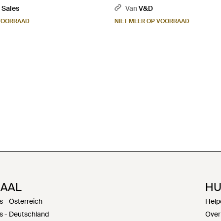
 Sales
Van
V&D
 VOORRAAD
NIET MEER OP VOORRAAD
NAAL
HU
s - Österreich
Help
s - Deutschland
Over