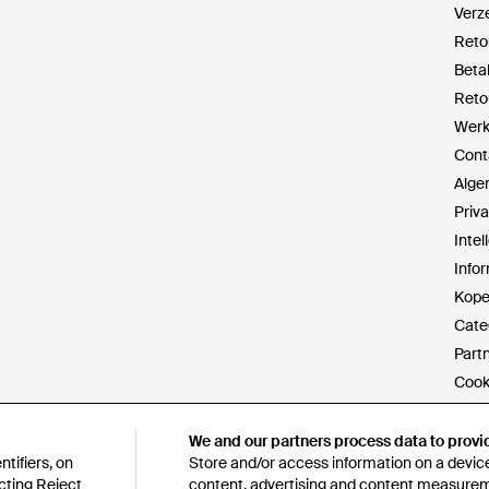
Verz
Reto
Beta
Reto
Werke
Cont
Alge
Priv
Inte
Infor
Kope
Cate
Part
Cook
Do no
Verkl
We and our partners process data to provi
We and our partners process data to provi
tifiers, on
tifiers, on
Store and/or access information on a device
Store and/or access information on a device
s172-
cting Reject
cting Reject
content, advertising and content measure
content, advertising and content measure