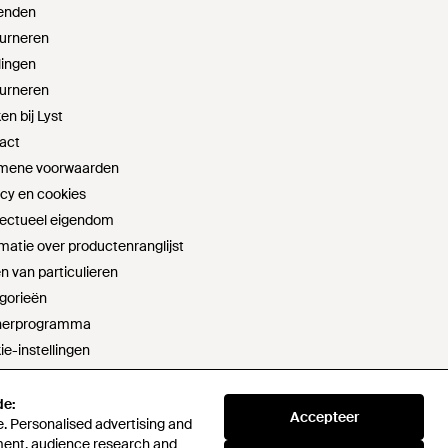
enden
urneren
lingen
urneren
n bij Lyst
act
mene voorwaarden
acy en cookies
llectueel eigendom
matie over productenranglijst
n van particulieren
gorieën
nerprogramma
ie-instellingen
t sell or share my personal information
aring moderne slavernij
de:
de:
Accepteer
Accepteer
. Personalised advertising and
. Personalised advertising and
verklaring
ment, audience research and
ment, audience research and