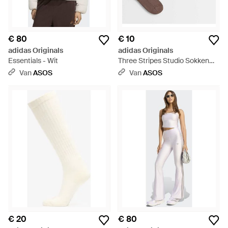
€ 80
€ 10
adidas Originals
adidas Originals
Essentials - Wit
Three Stripes Studio Sokken
Met Ronde Hals - Wit
Van
ASOS
Van
ASOS
€ 20
€ 80