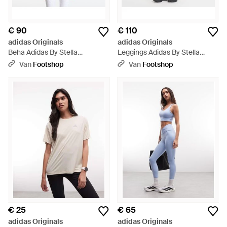
€ 90
€ 110
adidas Originals
adidas Originals
Beha Adidas By Stella
Leggings Adidas By Stella
Mccartney Primeliftimpact
Mccartney Training 7/8
Van
Footshop
Van
Footshop
Training Bra Medium Support
Leggings Printed Core/ Orbit -
Printed Core/ Orbit - Wit
Wit
€ 25
€ 65
adidas Originals
adidas Originals