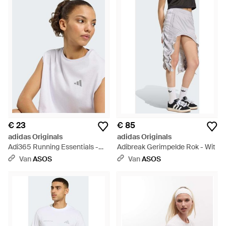
€ 23
€ 85
adidas Originals
adidas Originals
Adi365 Running Essentials -
Adibreak Gerimpelde Rok - Wit
Wit
Van
ASOS
Van
ASOS