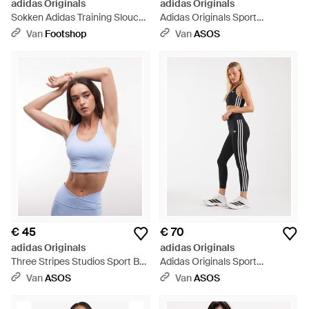
adidas Originals
adidas Originals
Sokken Adidas Training Slouch
Adidas Originals Sport
Socks - Wit
Superstar Legging - Wit
Van
Footshop
Van
ASOS
€ 45
€ 70
adidas Originals
adidas Originals
Three Stripes Studios Sport Bh
Adidas Originals Sport
Met Medium Support - Wit
Superstar 7/8 Leggings - Wit
Van
ASOS
Van
ASOS