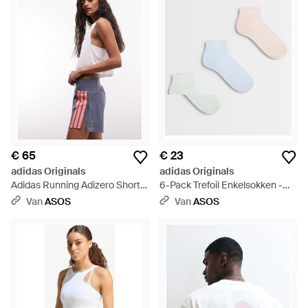
€ 65
€ 23
adidas Originals
adidas Originals
Adidas Running Adizero Short
6-Pack Trefoil Enkelsokken -
Met Contrasterende Strepen -
Wit
Van
ASOS
Van
ASOS
Wit