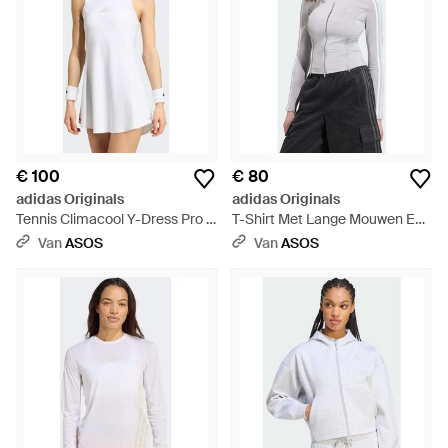
€ 100
€ 80
adidas Originals
adidas Originals
Tennis Climacool Y-Dress Pro -
T-Shirt Met Lange Mouwen En
Wit
Rits - Wit
Van
ASOS
Van
ASOS