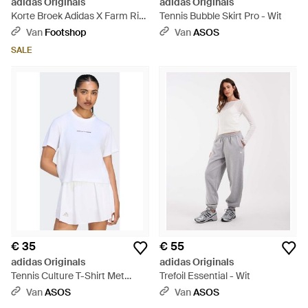
adidas Originals
adidas Originals
Korte Broek Adidas X Farm Rio
Tennis Bubble Skirt Pro - Wit
Bike Shorts Ecru Tint/ Shadow -
Van
Footshop
Van
ASOS
Wit
SALE
€ 35
€ 55
adidas Originals
adidas Originals
Tennis Culture T-Shirt Met
Trefoil Essential - Wit
Grafische Print - Wit
Van
ASOS
Van
ASOS