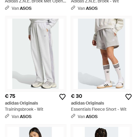
Adidas Z.N.E. Broek Met Open
Adidas Z.N.E. Broek - Wit
Pijpen - Wit
Van
ASOS
Van
ASOS
€ 75
€ 30
adidas Originals
adidas Originals
Trainingsbroek - Wit
Essentials Fleece Short - Wit
Van
ASOS
Van
ASOS