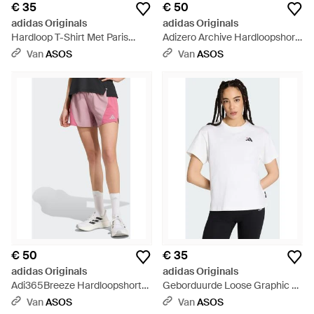
€ 35
€ 50
adidas Originals
adidas Originals
Hardloop T-Shirt Met Paris
Adizero Archive Hardloopshort
Graphic - Wit
- Wit
Van
ASOS
Van
ASOS
€ 50
€ 35
adidas Originals
adidas Originals
Adi365Breeze Hardloopshorts
Geborduurde Loose Graphic T-
- Wit
Shirt - Wit
Van
ASOS
Van
ASOS