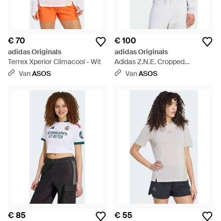
€ 70
€ 100
adidas Originals
adidas Originals
Terrex Xperior Climacool - Wit
Adidas Z.N.E. Cropped
Sweatshirt Met Rits - Wit
Van
ASOS
Van
ASOS
€ 85
€ 55