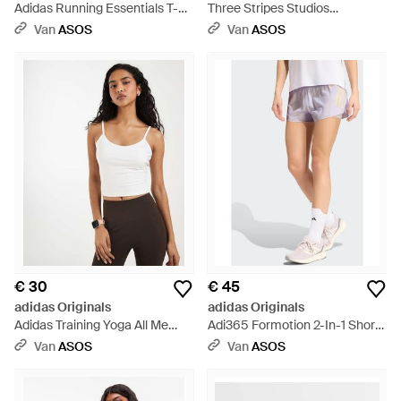
Adidas Running Essentials T-
Three Stripes Studios
Shirt - Wit
Crossover Taillelegging - Wit
Van
ASOS
Van
ASOS
€ 30
€ 45
adidas Originals
adidas Originals
Adidas Training Yoga All Me
Adi365 Formotion 2-In-1 Shorts
Essentials Hemdje - Wit
- Wit
Van
ASOS
Van
ASOS