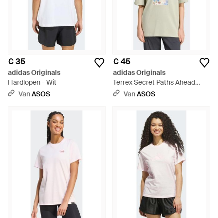
€ 35
€ 45
adidas Originals
adidas Originals
Hardlopen - Wit
Terrex Secret Paths Ahead
Graphic T-Shirt - Wit
Van
ASOS
Van
ASOS