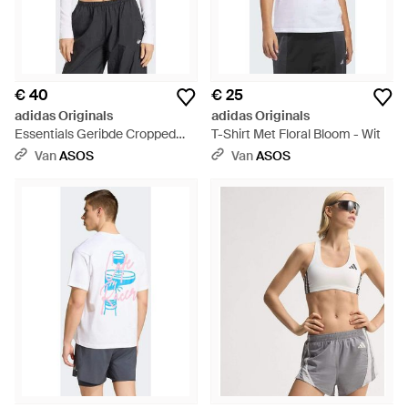
€ 40
€ 25
adidas Originals
adidas Originals
Essentials Geribde Cropped
T-Shirt Met Floral Bloom - Wit
Longsleeve T-Shirt - Wit
Van
ASOS
Van
ASOS