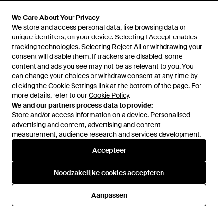
Z.N.E - Wit
Essentials Geribde Tanktop -
Wit
Van
ASOS
Van
ASOS
We Care About Your Privacy
We Care About Your Privacy
We store and access personal data, like browsing data or
We store and access personal data, like browsing data or
unique identifiers, on your device. Selecting I Accept enables
unique identifiers, on your device. Selecting I Accept enables
tracking technologies. Selecting Reject All or withdrawing your
tracking technologies. Selecting Reject All or withdrawing your
consent will disable them. If trackers are disabled, some
consent will disable them. If trackers are disabled, some
content and ads you see may not be as relevant to you. You
content and ads you see may not be as relevant to you. You
can change your choices or withdraw consent at any time by
can change your choices or withdraw consent at any time by
clicking the Cookie Settings link at the bottom of the page. For
clicking the Cookie Settings link at the bottom of the page. For
more details, refer to our
more details, refer to our
Cookie Policy
Cookie Policy
.
.
We and our partners process data to provide:
We and our partners process data to provide:
Store and/or access information on a device. Personalised
Store and/or access information on a device. Personalised
advertising and content, advertising and content
advertising and content, advertising and content
measurement, audience research and services development.
measurement, audience research and services development.
Accepteer
Accepteer
€ 45
€ 35
adidas Originals
adidas Originals
Noodzakelijke cookies accepteren
Noodzakelijke cookies accepteren
Zachte Losse Tee - Wit
Zachte Lux Tee - Wit
Van
ASOS
Van
ASOS
Aanpassen
Aanpassen