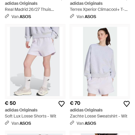
adidas Originals
adidas Originals
Real Madrid 26/27 Thuis
Terrex Xperior Climacool+ T-
Cropped Jersey - Wit
Shirt - Wit
Van
ASOS
Van
ASOS
€ 50
€ 70
adidas Originals
adidas Originals
Soft Lux Losse Shorts - Wit
Zachte Losse Sweatshirt - Wit
Van
ASOS
Van
ASOS