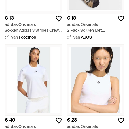
€ 13
€ 18
adidas Originals
adidas Originals
Sokken Adidas 3 Stripes Crew
2-Pack Sokken Met
Socks 3 Pairs Night/ Team
Slangenprint - Wit
Van
Footshop
Van
ASOS
Victory/ Collegiate - Wit
€ 40
€ 28
adidas Originals
adidas Originals