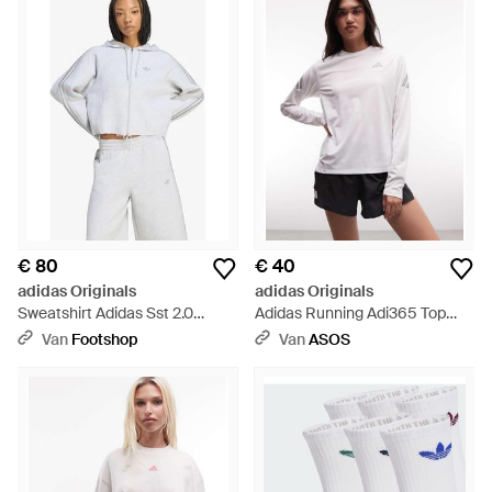
€ 80
€ 40
adidas Originals
adidas Originals
Sweatshirt Adidas Sst 2.0
Adidas Running Adi365 Top
Cropped Hoody Light Heather/
Met Lange Mouwen En Drie
Van
Footshop
Van
ASOS
Light Heather - Wit
Strepen - Wit