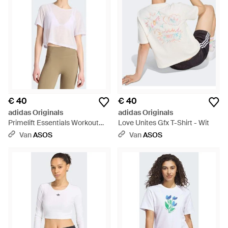
€ 40
€ 40
adidas Originals
adidas Originals
Primelift Essentials Workout
Love Unites Gfx T-Shirt - Wit
Boxy Mesh T-Shirt - Wit
Van
ASOS
Van
ASOS