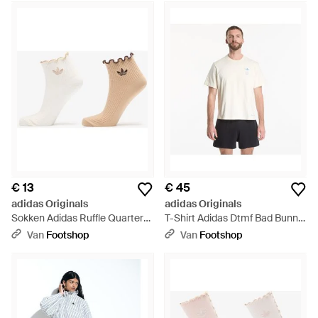
€ 13
€ 45
adidas Originals
adidas Originals
Sokken Adidas Ruffle Quarter
T-Shirt Adidas Dtmf Bad Bunny
Socks Off/ Magic/ Aurora
Heavyweight Merch Tee - Wit
Van
Footshop
Van
Footshop
Coffee - Wit