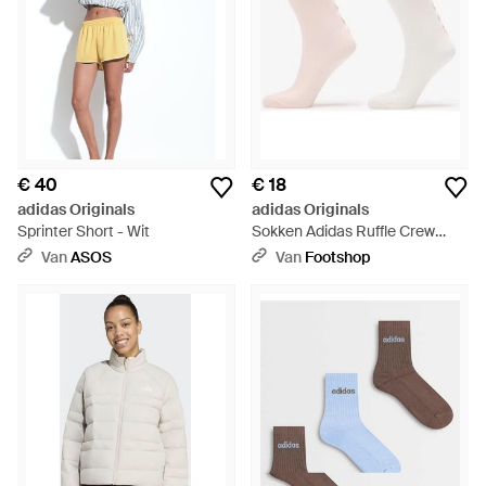
€ 40
€ 18
adidas Originals
adidas Originals
Sprinter Short - Wit
Sokken Adidas Ruffle Crew
Socks 2 Pairs Off/ Wonder
Van
ASOS
Van
Footshop
Quartz - Wit