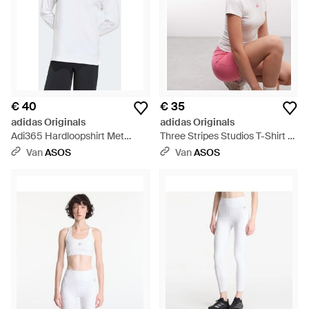
€ 40
€ 35
adidas Originals
adidas Originals
Adi365 Hardloopshirt Met
Three Stripes Studios T-Shirt -
Lange Mouwen - Wit
Wit
Van
ASOS
Van
ASOS