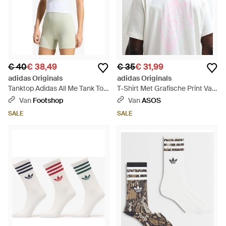
€ 40
€ 38,49
€ 35
€ 31,99
adidas Originals
adidas Originals
Tanktop Adidas All Me Tank Top
T-Shirt Met Grafische Print Van
- Wit
Hotelsleutel - Wit
Van
Footshop
Van
ASOS
SALE
SALE