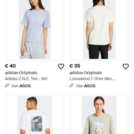
€ 40
€ 35
adidas Originals
adidas Originals
Adidas Z.N.E. Tee - Wit
Losvallend T-Shirt Met
Bloemenprint 2 - Wit
Van
ASOS
Van
ASOS