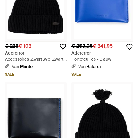
€ 225
€ 102
€ 253,95
€ 241,95
Adererror
Adererror
Accessoires ,Zwart ,Wol Zwarte
Portefeuilles - Blauw
Wol Beanie Muts - Zwart
Van
Miinto
Van
Balardi
SALE
SALE