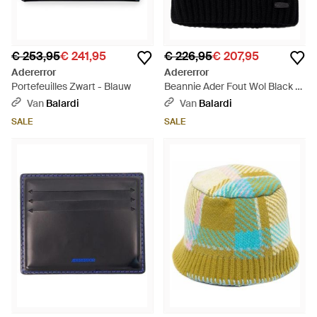
€ 253,95
€ 241,95
€ 226,95
€ 207,95
Adererror
Adererror
Portefeuilles Zwart - Blauw
Beannie Ader Fout Wol Black -
Zwart
Van
Balardi
Van
Balardi
SALE
SALE