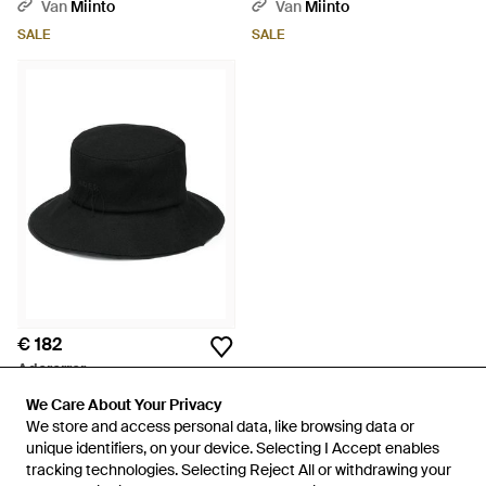
Hoed Met Twee Kleuren -
Bruine Balaclava - Metallic
Van
Miinto
Van
Miinto
Naturel
SALE
SALE
€ 182
Adererror
Hats - Zwart
We Care About Your Privacy
We Care About Your Privacy
Van
Miinto
We store and access personal data, like browsing data or
We store and access personal data, like browsing data or
unique identifiers, on your device. Selecting I Accept enables
unique identifiers, on your device. Selecting I Accept enables
tracking technologies. Selecting Reject All or withdrawing your
tracking technologies. Selecting Reject All or withdrawing your