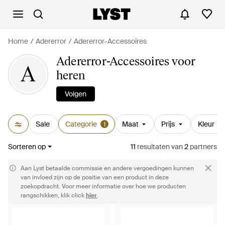
Home
Adererror
Adererror-Accessoires
Adererror-Accessoires voor
A
heren
Volgen
Sale
Categorie
Maat
Prijs
Kleur
1
Sorteren op
11
resultaten
van
2
partners
Aan Lyst betaalde commissie en andere vergoedingen kunnen
van invloed zijn op de positie van een product in deze
zoekopdracht. Voor meer informatie over hoe we producten
rangschikken, klik click
hier
.