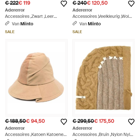
€ 222
€ 119
€ 240
€ 120,50
Adererror
Adererror
Accessoires ,Zwart ,Leer
Accessoires ,Veelkleurig ,Wol
Wallets & Cardholders - Grijs
Geruite Gebreide Bucket Hoed
Van
Miinto
Van
Miinto
- Groen
SALE
SALE
€ 188,50
€ 94,50
€ 299,50
€ 175,50
Adererror
Adererror
Accessoires ,Katoen Katoenen
Accessoires ,Bruin ,Nylon Nylon