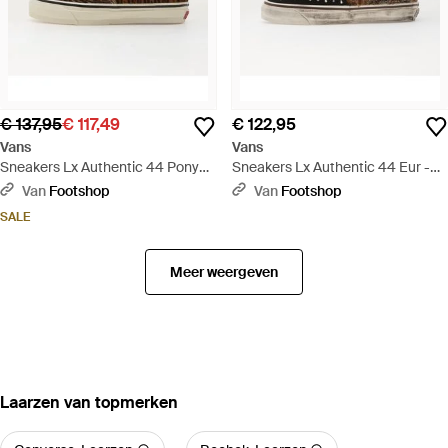
€ 137,95
€ 117,49
€ 122,95
Vans
Vans
Sneakers Lx Authentic 44 Pony
Sneakers Lx Authentic 44 Eur -
Hair Tiger/ Eur - Bruin
Bruin
Van
Footshop
Van
Footshop
SALE
Meer weergeven
‪Laarzen‬ van topmerken