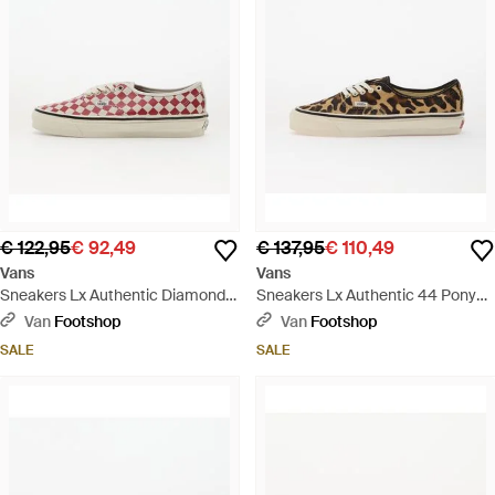
€ 122,95
€ 92,49
€ 137,95
€ 110,49
Vans
Vans
Sneakers Lx Authentic Diamond
Sneakers Lx Authentic 44 Pony
Check/ Marshmallow Eur - Roze
Hair Marshmallow/ Leopard Eur -
Van
Footshop
Van
Footshop
Bruin
SALE
SALE