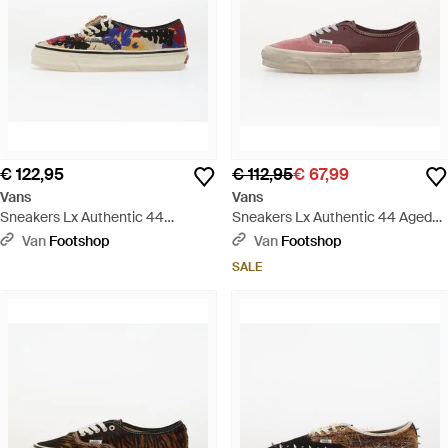
€ 122,95
€ 112,95
€ 67,99
Vans
Vans
Sneakers Lx Authentic 44
Sneakers Lx Authentic 44 Aged
Needlework Eur - Blauw
Port/ Eur - Bruin
Van
Footshop
Van
Footshop
SALE