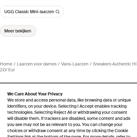
UGG Classic Mini-laarzen
Meer bekijken
Home
Laarzen voor dames
Vans-Laarzen
Sneakers Authentic Hi
2.0/ Eur
We Care About Your Privacy
We store and access personal data, like browsing data or unique
Hulp en informatie
identifiers, on your device. Selecting I Accept enables tracking
technologies. Selecting Reject All or withdrawing your consent
will disable them. If trackers are disabled, some content and ads
you see may not be as relevant to you. You can change your
choices or withdraw consent at any time by clicking the Cookie
Settings link at the bottom of the page. For more details, refer to