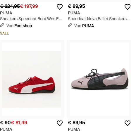
€ 224,95
€ 197,99
€ 89,95
PUMA
PUMA
Sneakers Speedcat Boot Wns Eur
Speedcat Nova Ballet Sneakers
- Rood
Voor Zwart/Wit, Maat 35,5 - Zwart
Van
Footshop
Van
PUMA
SALE
€ 90
€ 81,49
€ 89,95
PUMA
PUMA