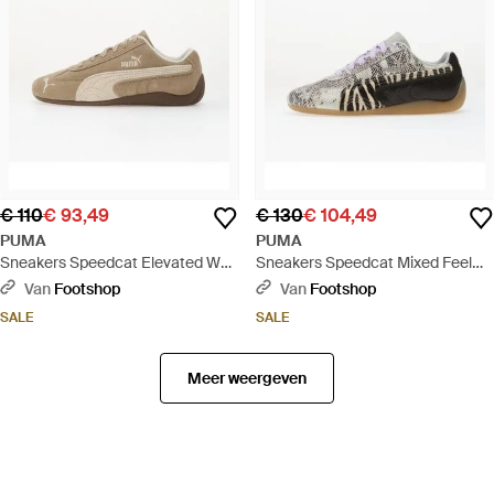
€ 110
€ 93,49
€ 130
€ 104,49
PUMA
PUMA
Sneakers Speedcat Elevated Wns
Sneakers Speedcat Mixed Feel
Ice Coffee/ Alpine Snow Eur -
Wns Eur - Zwart
Van
Footshop
Van
Footshop
Naturel
SALE
SALE
Meer weergeven