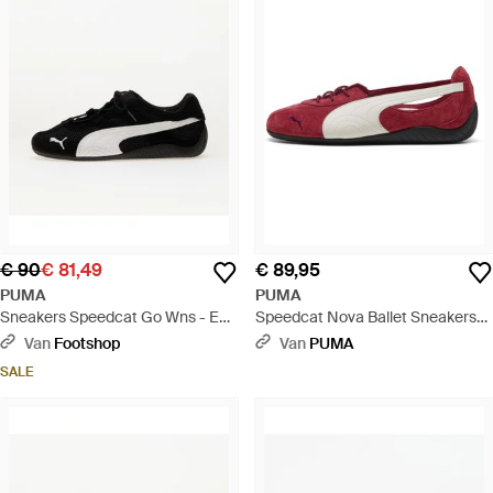
€ 90
€ 81,49
€ 89,95
PUMA
PUMA
Sneakers Speedcat Go Wns - Eur
Speedcat Nova Ballet Sneakers
- Zwart
Voor Zwart/Rood, Maat 35,5 -
Van
Footshop
Van
PUMA
Rood
SALE