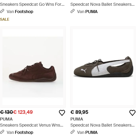
Sneakers Speedcat Go Wns For
Speedcat Nova Ballet Sneakers
All Time- Eur - Rood
Voor Roze/Zwart, Maat 35,5 -
Van
Footshop
Van
PUMA
Bruin
SALE
€ 130
€ 123,49
€ 89,95
PUMA
PUMA
Sneakers Speedcat Venus Wns
Speedcat Nova Ballet Sneakers
Eur - Bruin
Voor Zwart/Brons, Maat 35,5 -
Van
Footshop
Van
PUMA