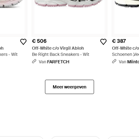
€ 506
€ 387
oh
Off-White c/o Virgil Abloh
Off-White c/o
ers - Wit
Be Right Back Sneakers - Wit
Schoenen ,Vee
Back Knit-001
Van
FARFETCH
Van
Miint
Meer weergeven