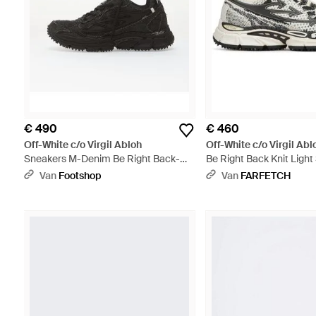
€ 490
€ 460
Off-White c/o Virgil Abloh
Off-White c/o Virgil Abl
Sneakers M-Denim Be Right Back-
Be Right Back Knit Ligh
001/ Eur - Zwart
Met Veters - Wit
Van
Footshop
Van
FARFETCH