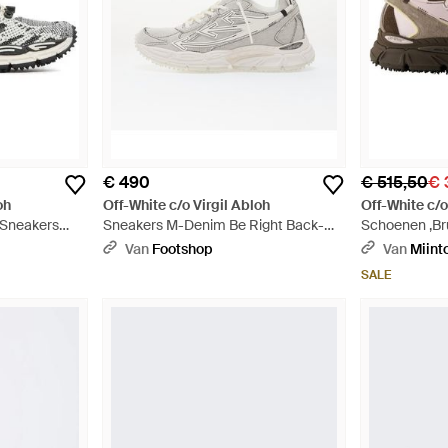
€ 490
€ 515,50
€ 
oh
Off-White c/o Virgil Abloh
Off-White c/o
t Sneakers
Sneakers M-Denim Be Right Back-
Schoenen ,Bru
001/ Eur - Wit
Back Sneakers
Van
Footshop
Van
Miint
SALE