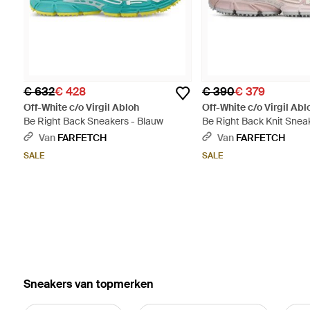
€ 632
€ 428
€ 390
€ 379
Off-White c/o Virgil Abloh
Off-White c/o Virgil Abl
Be Right Back Sneakers - Blauw
Be Right Back Knit Sneak
Van
FARFETCH
Van
FARFETCH
SALE
SALE
‪Sneakers‬ van topmerken