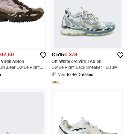
361,50
€ 515
€ 378
 Virgil Abloh
Off-White c/o Virgil Abloh
in ,Leer Ow Be Right
Ow Be Right Back Sneaker - Blauw
 - Bruin
o
Van
To Be Dressed
SALE