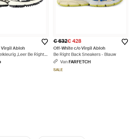
€ 632
€ 428
 Virgil Abloh
Off-White c/o Virgil Abloh
lkleurig ,Leer Be Right
Be Right Back Sneakers - Blauw
 Sneakers - Wit
o
Van
FARFETCH
SALE