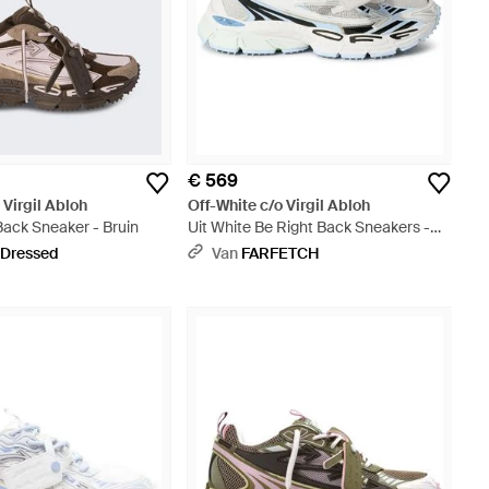
2
€ 569
 Virgil Abloh
Off-White c/o Virgil Abloh
Back Sneaker - Bruin
Uit White Be Right Back Sneakers -
Wit
 Dressed
Van
FARFETCH