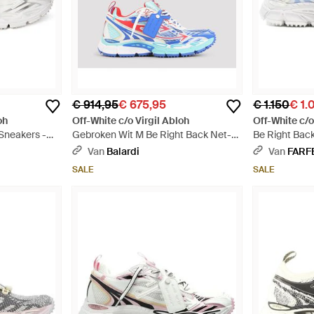
€ 914,95
€ 675,95
€ 1.150
€ 1.
oh
Off-White c/o Virgil Abloh
Off-White c/o
 Sneakers -
Gebroken Wit M Be Right Back Net-
Be Right Back
sneakers - Blauw
Van
Balardi
Van
FARF
SALE
SALE