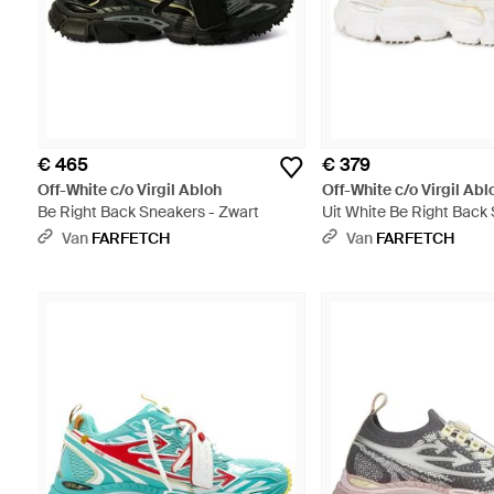
€ 465
€ 379
Off-White c/o Virgil Abloh
Off-White c/o Virgil Abl
Be Right Back Sneakers - Zwart
Uit White Be Right Back
Wit
Van
FARFETCH
Van
FARFETCH