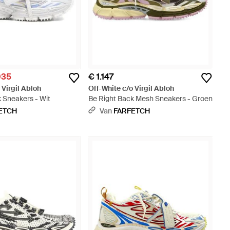
035
€ 1.147
 Virgil Abloh
Off-White c/o Virgil Abloh
 Sneakers - Wit
Be Right Back Mesh Sneakers - Groen
ETCH
Van
FARFETCH