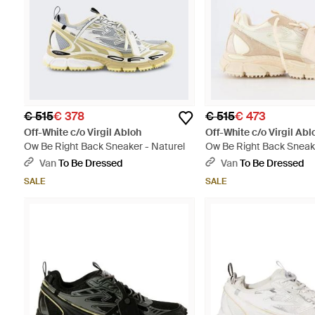
€ 515
€ 378
€ 515
€ 473
Off-White c/o Virgil Abloh
Off-White c/o Virgil Abl
Ow Be Right Back Sneaker - Naturel
Ow Be Right Back Sneake
Van
To Be Dressed
Van
To Be Dressed
SALE
SALE