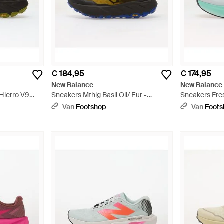
€ 184,95
€ 174,95
New Balance
New Balance
Hierro V9
Sneakers Mthig Basil Oil/ Eur -
Sneakers Fre
 - Zwart
Meerkleurig
Bright Mint E
Van
Footshop
Van
Foot