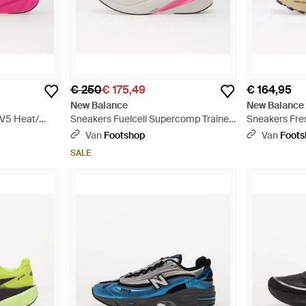
€ 250
€ 175,49
€ 164,95
New Balance
New Balance
 V5 Heat/
Sneakers Fuelcell Supercomp Trainer
Sneakers Fre
V3/ Glint Eur - Wit
Angora/ Basil 
Van
Footshop
Van
Foot
SALE