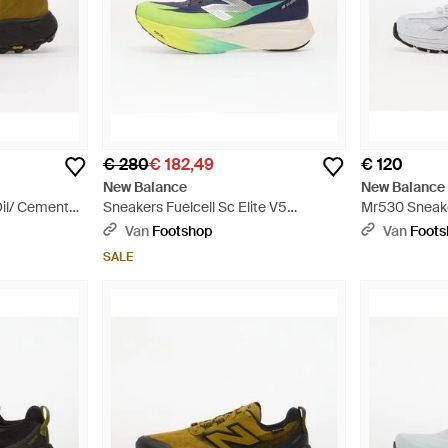
€ 280
€ 182,49
€ 120
New Balance
New Balance
Oil/ Cement
Sneakers Fuelcell Sc Elite V5
Mr530 Sneake
Boyseerry/ Afterglow Eur - Blauw
Van
Footshop
Van
Foot
SALE