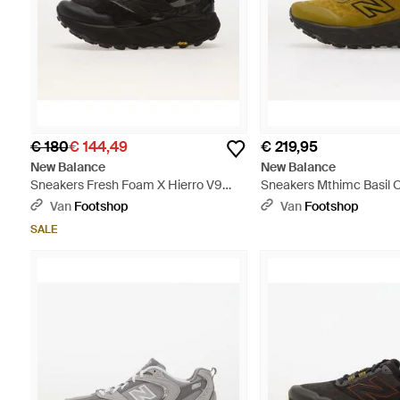
€ 180
€ 144,49
€ 219,95
New Balance
New Balance
Sneakers Fresh Foam X Hierro V9
Sneakers Mthimc Basil 
Gore-Tex Eur - Zwart
Eur - Groen
Van
Footshop
Van
Footshop
SALE