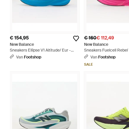
€ 154,95
€ 160
€ 112,49
New Balance
New Balance
Sneakers Ellipse V1 Altitude/ Eur -
Sneakers Fuelcell Rebel
Blauw
Rosewood Eur - Roze
Van
Footshop
Van
Footshop
SALE