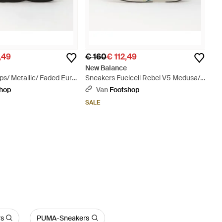
,49
€ 160
€ 112,49
New Balance
s/ Metallic/ Faded Eur -
Sneakers Fuelcell Rebel V5 Medusa/
Faded Eur - Blauw
shop
Van
Footshop
SALE
s
PUMA-Sneakers