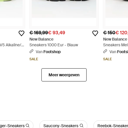
€ 169,99
€ 93,49
€ 150
€ 120
New Balance
New Balance
V5 Alkaline/
Sneakers 1000 Eur - Blauw
Sneakers Melp
 Eur - Geel
Zwart
Van
Footshop
Van
Foot
SALE
SALE
Meer weergeven
iger-Sneakers
Saucony-Sneakers
Reebok-Sneaker