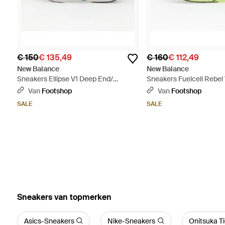
€ 150
€ 135,49
€ 160
€ 112,49
New Balance
New Balance
Sneakers Ellipse V1 Deep End/
Sneakers Fuelcell Rebel 
Medusa/ Afterglow Eur - Blauw
Boyseerry/ Dark Metallic
Van
Footshop
Van
Footshop
SALE
SALE
‪Sneakers‬ van topmerken
Asics-Sneakers
Nike-Sneakers
Onitsuka T