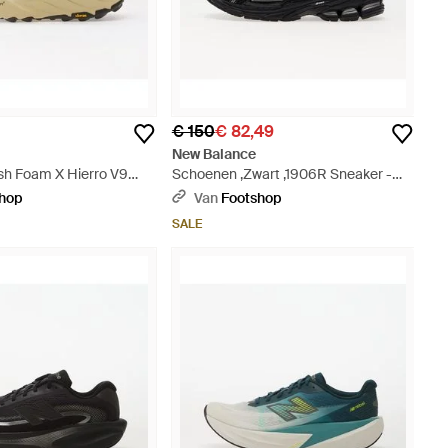
€ 150
€ 82,49
New Balance
sh Foam X Hierro V9
Schoenen ,Zwart ,1906R Sneaker -
Oil Eur - Wit
Zwart
shop
Van
Footshop
SALE