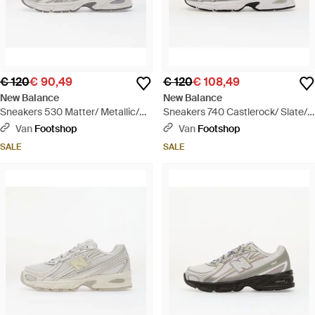
€ 120
€ 90,49
€ 120
€ 108,49
New Balance
New Balance
Sneakers 530 Matter/ Metallic/
Sneakers 740 Castlerock/ Slate/
Digital Mist Eur - Wit
Metallic Sg2 Eur - Grijs
Van
Footshop
Van
Footshop
SALE
SALE