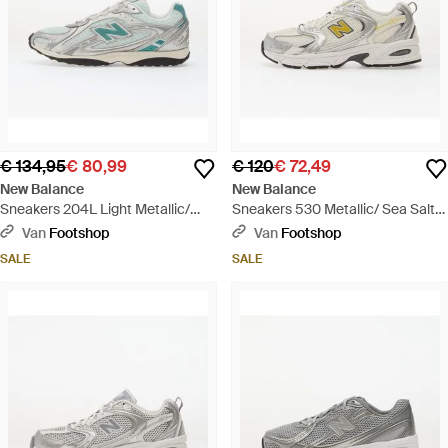
€ 134,95
€ 80,99
€ 120
€ 72,49
New Balance
New Balance
Sneakers 204L Light Metallic/
Sneakers 530 Metallic/ Sea Salt/
Light Metallic Eur - Blauw
Apollo Eur - Wit
Van
Footshop
Van
Footshop
SALE
SALE