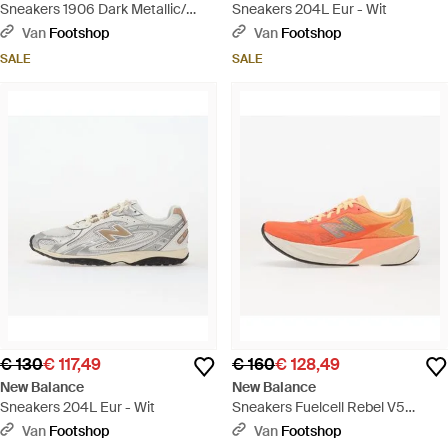
Sneakers 1906 Dark Metallic/
Sneakers 204L Eur - Wit
Rosewood Eur - Bruin
Van
Footshop
Van
Footshop
SALE
SALE
€ 130
€ 117,49
€ 160
€ 128,49
New Balance
New Balance
Sneakers 204L Eur - Wit
Sneakers Fuelcell Rebel V5
Tangerine Heat/ Metallic Eur -
Van
Footshop
Van
Footshop
Roze