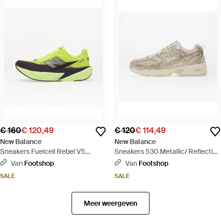
€ 160
€ 120,49
€ 120
€ 114,49
New Balance
New Balance
Sneakers Fuelcell Rebel V5
Sneakers 530 Metallic/ Reflection
Alkaline/ Boyseerry/ Dark Metallic
Eur - Wit
Van
Footshop
Van
Footshop
Eur - Geel
SALE
SALE
Meer weergeven