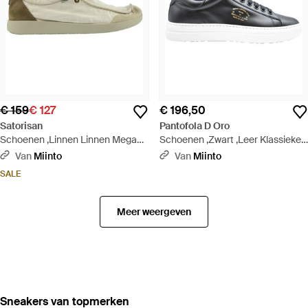
€ 159
€ 127
€ 196,50
Satorisan
Pantofola D Oro
Schoenen ,Linnen Linnen Mega
Schoenen ,Zwart ,Leer Klassieke
Marbre Schoenen - Wit
Zwarte Platte Schoenen - Zwart
Van
Miinto
Van
Miinto
SALE
Meer weergeven
‪Sneakers‬ van topmerken