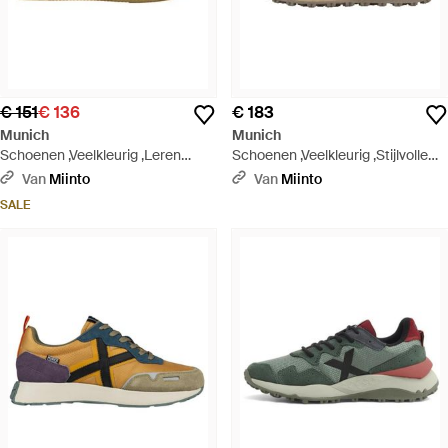
€ 151
€ 136
€ 183
Munich
Munich
Schoenen ,Veelkleurig ,Leren
Schoenen ,Veelkleurig ,Stijlvolle
Sneakers Schoenen - Groen
Sneakers Shibuya Model - Blauw
Van
Miinto
Van
Miinto
SALE