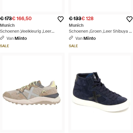
€ 173
€ 166,50
€ 133
€ 128
Munich
Munich
Schoenen ,Veelkleurig ,Leer
Schoenen ,Groen ,Leer Shibuya 18
Sportieve Elegantie Xemine Road
Sneaker - Groen
Van
Miinto
Van
Miinto
Schoenen - Blauw
SALE
SALE