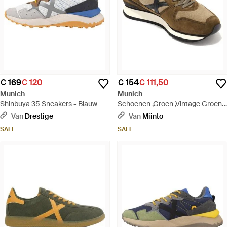
€ 169
€ 120
€ 154
€ 111,50
Munich
Munich
Shinbuya 35 Sneakers - Blauw
Schoenen ,Groen ,Vintage Groene
Schoenen Model Vnou 4578 -
Van
Drestige
Van
Miinto
Groen
SALE
SALE