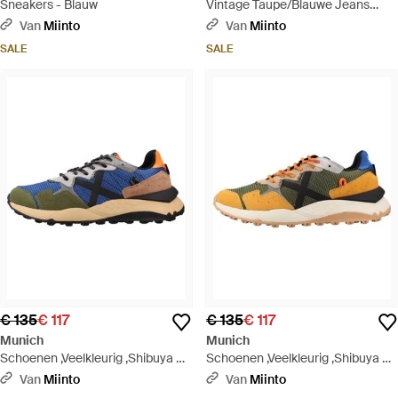
Sneakers - Blauw
Vintage Taupe/Blauwe Jeans
Schoenen - Wit
Van
Miinto
Van
Miinto
SALE
SALE
€ 135
€ 117
€ 135
€ 117
Munich
Munich
Schoenen ,Veelkleurig ,Shibuya 48
Schoenen ,Veelkleurig ,Shibuya 47
- Blauw
- Oranje
Van
Miinto
Van
Miinto