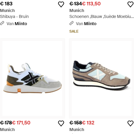
€ 183
€ 134
€ 113,50
Munich
Munich
Shibuya - Bruin
Schoenen ,Blauw ,Suède Moebius
05 Suède Schoenen - Blauw
Van
Miinto
Van
Miinto
SALE
€ 178
€ 171,50
€ 158
€ 132
Munich
Munich