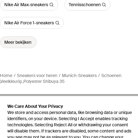
Nike Air Max-sneakers
Tennisschoenen
Nike Air Force 1-sneakers
Meer bekijken
Home
Sneakers voor heren
Munich-Sneakers
Schoenen
,Veelkleurig ,Polyester Shibuya 35
We Care About Your Privacy
We store and access personal data, like browsing data or unique
Hulp en informatie
identifiers, on your device. Selecting I Accept enables tracking
technologies. Selecting Reject All or withdrawing your consent
will disable them. If trackers are disabled, some content and ads
you see may not be as relevant to you. You can change your