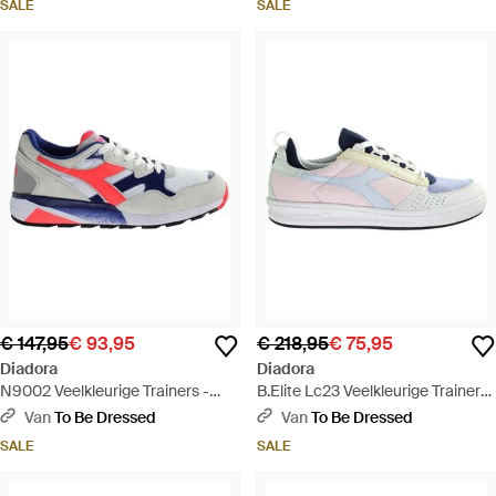
SALE
SALE
€ 147,95
€ 93,95
€ 218,95
€ 75,95
Diadora
Diadora
N9002 Veelkleurige Trainers -
B.Elite Lc23 Veelkleurige Trainers
Blauw
- Wit
Van
To Be Dressed
Van
To Be Dressed
SALE
SALE