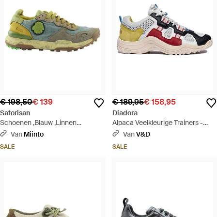
€ 198,50
€ 139
€ 189,95
€ 158,95
Satorisan
Diadora
Schoenen ,Blauw ,Linnen
Alpaca Veelkleurige Trainers -
Melancholisch Grijs Linnen
Roze
Van
Miinto
Van
V&D
Schoenen - Groen
SALE
SALE