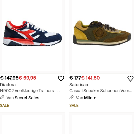
€ 147,95
€ 69,95
€ 177
€ 141,50
Diadora
Satorisan
N9002 Veelkleurige Trainers -
Casual Sneaker Schoenen Voor
Blauw
Mannen - Groen
Van
Secret Sales
Van
Miinto
SALE
SALE