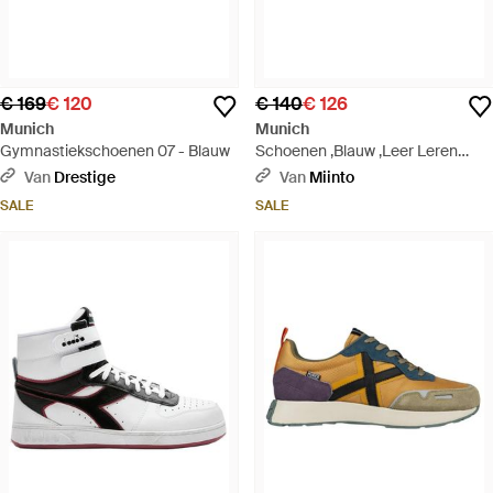
€ 169
€ 120
€ 140
€ 126
Munich
Munich
Gymnastiekschoenen 07 - Blauw
Schoenen ,Blauw ,Leer Leren
Sneaker Met Polyurethaan
Van
Drestige
Van
Miinto
Materiaal - Blauw
SALE
SALE