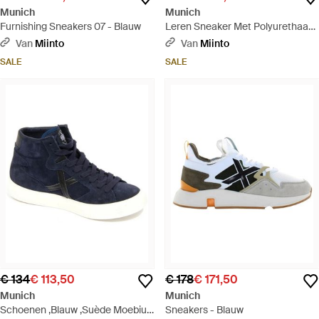
Munich
Munich
Furnishing Sneakers 07 - Blauw
Leren Sneaker Met Polyurethaan
Materiaal - Grijs
Van
Miinto
Van
Miinto
SALE
SALE
€ 134
€ 113,50
€ 178
€ 171,50
Munich
Munich
Schoenen ,Blauw ,Suède Moebius
Sneakers - Blauw