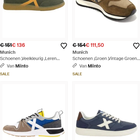
€ 151
€ 136
€ 154
€ 111,50
Munich
Munich
Schoenen ,Veelkleurig ,Leren
Schoenen ,Groen ,Vintage Groene
Sneakers Schoenen - Groen
Schoenen Model Vnou 4578 -
Van
Miinto
Van
Miinto
Groen
SALE
SALE