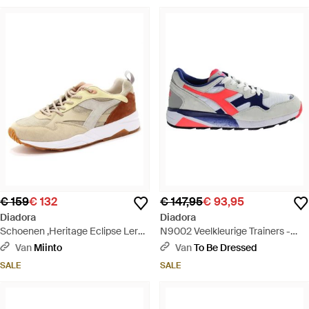
€ 159
€ 132
€ 147,95
€ 93,95
Diadora
Diadora
Schoenen ,Heritage Eclipse Leren
N9002 Veelkleurige Trainers -
Schoenen - Wit
Blauw
Van
Miinto
Van
To Be Dressed
SALE
SALE