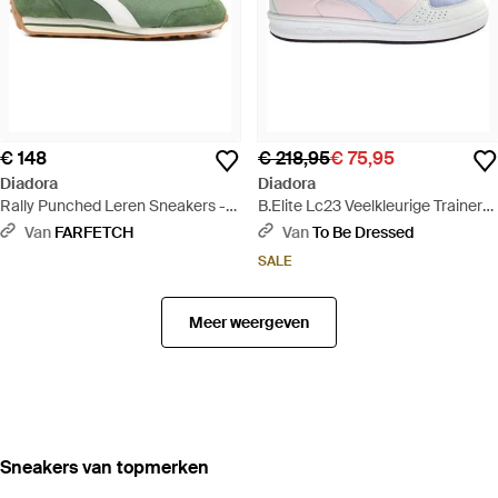
€ 148
€ 218,95
€ 75,95
Diadora
Diadora
Rally Punched Leren Sneakers -
B.Elite Lc23 Veelkleurige Trainers
Groen
- Wit
Van
FARFETCH
Van
To Be Dressed
SALE
Meer weergeven
‪Sneakers‬ van topmerken