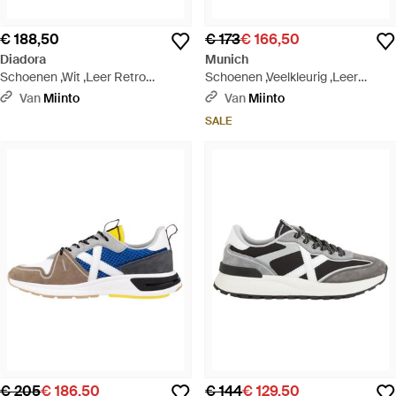
€ 188,50
€ 173
€ 166,50
Diadora
Munich
Schoenen ,Wit ,Leer Retro
Schoenen ,Veelkleurig ,Leer
Basketball Schoen Wit Leer - Wit
Sportieve Elegantie Xemine Road
Van
Miinto
Van
Miinto
Schoenen - Blauw
SALE
€ 205
€ 186,50
€ 144
€ 129,50