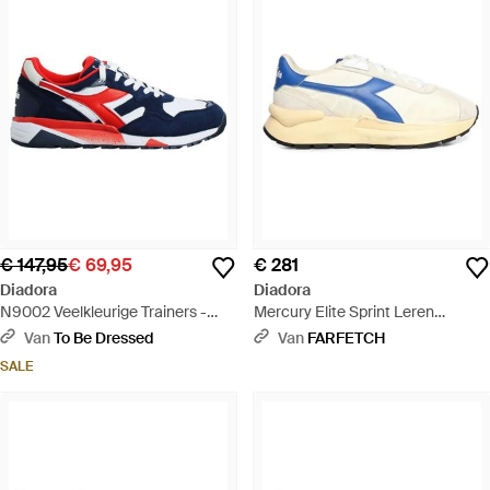
€ 147,95
€ 69,95
€ 281
Diadora
Diadora
N9002 Veelkleurige Trainers -
Mercury Elite Sprint Leren
Blauw
Sneakers - Blauw
Van
To Be Dressed
Van
FARFETCH
SALE