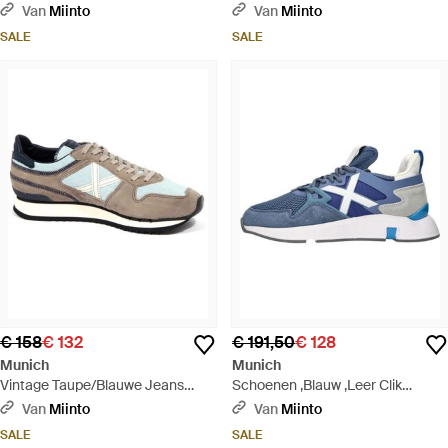
05 Suède Schoenen - Blauw
Van
Miinto
Van
Miinto
SALE
SALE
€ 158
€ 132
€ 191,50
€ 128
Munich
Munich
Vintage Taupe/Blauwe Jeans
Schoenen ,Blauw ,Leer Clik
Schoenen - Wit
Sneaker - Blauw
Van
Miinto
Van
Miinto
SALE
SALE