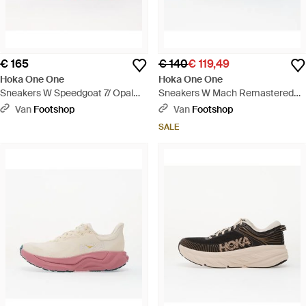
€ 165
€ 140
€ 119,49
Hoka One One
Hoka One One
Sneakers W Speedgoat 7/ Opal
Sneakers W Mach Remastered
Eur - Roze
Frost/ Cosmic Eur - Wit
Van
Footshop
Van
Footshop
SALE