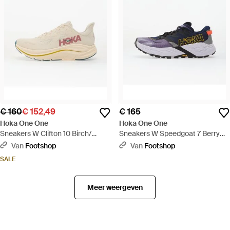
€ 160
€ 152,49
€ 165
Hoka One One
Hoka One One
Sneakers W Clifton 10 Birch/
Sneakers W Speedgoat 7 Berry
Alabaster Eur - Wit
Jam/ Starlight Glow Eur - Blauw
Van
Footshop
Van
Footshop
SALE
Meer weergeven