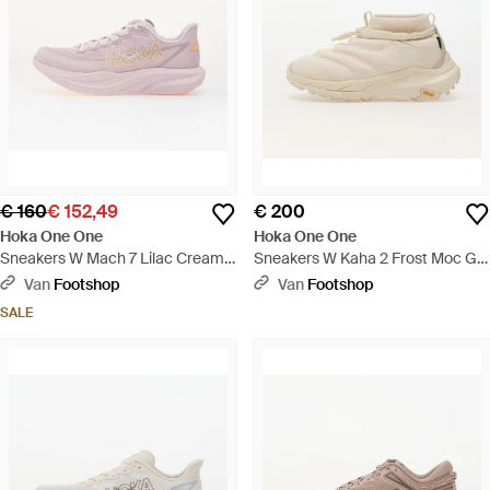
€ 160
€ 152,49
€ 200
Hoka One One
Hoka One One
Sneakers W Mach 7 Lilac Cream/
Sneakers W Kaha 2 Frost Moc Gtx
Tangerine Glow Eur - Roze
Oat Milk/ Sesame Eur - Naturel
Van
Footshop
Van
Footshop
SALE