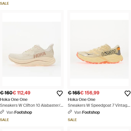
SALE
€ 160
€ 112,49
€ 165
€ 156,99
Hoka One One
Hoka One One
Sneakers W Clifton 10 Alabaster/
Sneakers W Speedgoat 7 Vintage/
Rose Eur - Wit
Neon Flame Eur - Metallic
Van
Footshop
Van
Footshop
SALE
SALE