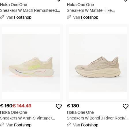
Hoka One One
Hoka One One
Sneakers W Mach Remastered
Sneakers W Mafate Hike
Putty/ Cement Eur - Wit
Alabaster/ Eur - Meerkleurig
Van
Footshop
Van
Footshop
€ 160
€ 144,49
€ 180
Hoka One One
Hoka One One
Sneakers W Arahi 9 Vintage/
Sneakers W Bondi 9 River Rock/
Alabaster Eur - Wit
Alabaster Eur - Wit
Van
Footshop
Van
Footshop