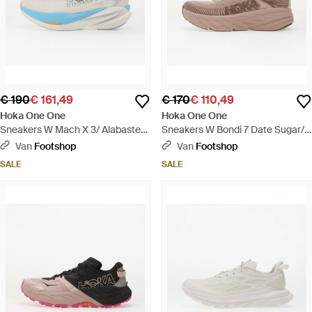
€ 190
€ 161,49
€ 170
€ 110,49
Hoka One One
Hoka One One
Sneakers W Mach X 3/ Alabaster
Sneakers W Bondi 7 Date Sugar/
Eur - Blauw
Date Syrup Eur - Meerkleurig
Van
Footshop
Van
Footshop
SALE
SALE