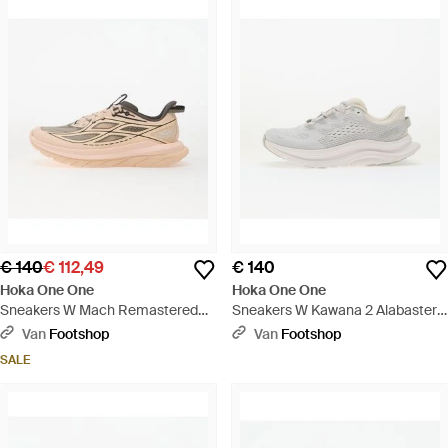
€ 140
€ 112,49
€ 140
Hoka One One
Hoka One One
Sneakers W Mach Remastered
Sneakers W Kawana 2 Alabaster/
Tangerine Glow/ Asphalt Eur -
Cosmic Eur - Wit
Van
Footshop
Van
Footshop
Naturel
SALE