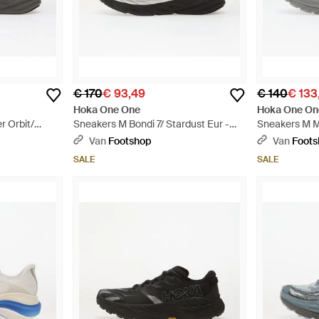
€ 170
€ 93,49
€ 140
€ 133
Hoka One One
Hoka One On
r Orbit/
Sneakers M Bondi 7/ Stardust Eur -
Sneakers M 
Zwart
Galactic/ Gala
Van
Footshop
Van
Foot
SALE
SALE