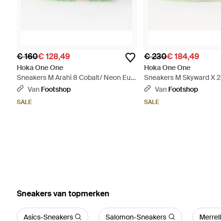
€ 160
€ 128,49
€ 230
€ 184,49
Hoka One One
Hoka One One
Sneakers M Arahi 8 Cobalt/ Neon Eur
Sneakers M Skyward X 2
- Blauw
Cobalt Eur - Blauw
Van
Footshop
Van
Footshop
SALE
SALE
‪Sneakers‬ van topmerken
Asics-Sneakers
Salomon-Sneakers
Merrel