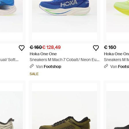
€ 160
€ 128,49
€ 160
Hoka One One
Hoka One On
tual/ Soft
Sneakers M Mach 7 Cobalt/ Neon Eur
Sneakers M M
- Blauw
Eur - Geel
Van
Footshop
Van
Foot
SALE