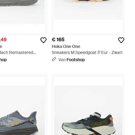
,49
€ 165
e
Hoka One One
Mach Remastered
Sneakers M Speedgoat 7/ Eur - Zwart
ctic Eur - Grijs
shop
Van
Footshop