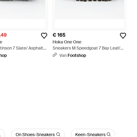
,49
€ 165
e
Hoka One One
inson 7 Slate/ Asphalt
Sneakers M Speedgoat 7 Bay Leaf/
Sea Glass Eur - Groen
shop
Van
Footshop
On Shoes-Sneakers
Keen-Sneakers