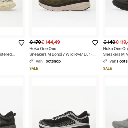
€ 170
€ 144,49
€ 140
€ 119
Hoka One One
Hoka One On
stered
Sneakers M Bondi 7 Wild Rye/ Eur -
Sneakers M 
it
Bruin
Obsidian/ Obs
Van
Footshop
Van
Foot
SALE
SALE