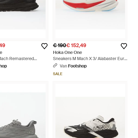
,49
€ 190
€ 152,49
e
Hoka One One
Mach Remastered
Sneakers M Mach X 3/ Alabaster Eur -
idian Eur - Zwart
Wit
shop
Van
Footshop
SALE