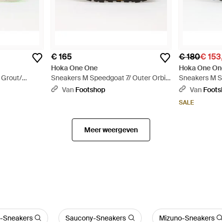
€ 165
€ 180
€ 153
Hoka One One
Hoka One On
 Grout/
Sneakers M Speedgoat 7/ Outer Orbit
Sneakers M St
Eur - Zwart
Eur - Blauw
Van
Footshop
Van
Foot
SALE
Meer weergeven
l-Sneakers
Saucony-Sneakers
Mizuno-Sneakers