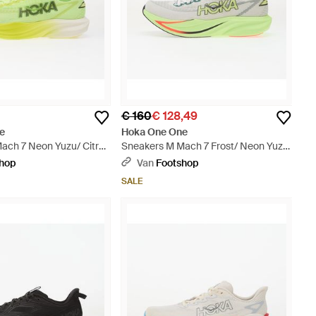
€ 160
€ 128,49
e
Hoka One One
ach 7 Neon Yuzu/ Citrus
Sneakers M Mach 7 Frost/ Neon Yuzu
Eur - Groen
shop
Van
Footshop
SALE