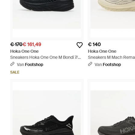
€ 170
€ 161,49
€ 140
Hoka One One
Hoka One One
Sneakers Hoka One One M Bondi 7/
Sneakers M Mach Rema
Eur - Zwart
Eggshell/ Asphalt Eur - W
Van
Footshop
Van
Footshop
SALE