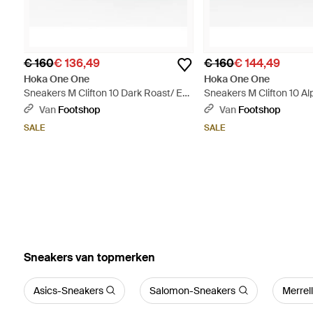
€ 160
€ 136,49
€ 160
€ 144,49
Hoka One One
Hoka One One
Sneakers M Clifton 10 Dark Roast/ Eur
Sneakers M Clifton 10 Al
- Groen
Night Eur - Blauw
Van
Footshop
Van
Footshop
SALE
SALE
‪Sneakers‬ van topmerken
Asics-Sneakers
Salomon-Sneakers
Merrel