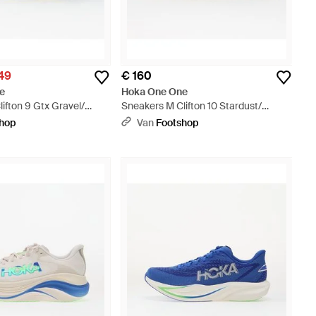
,49
€ 160
e
Hoka One One
ifton 9 Gtx Gravel/
Sneakers M Clifton 10 Stardust/
- Groen
Asteroid Eur - Wit
shop
Van
Footshop