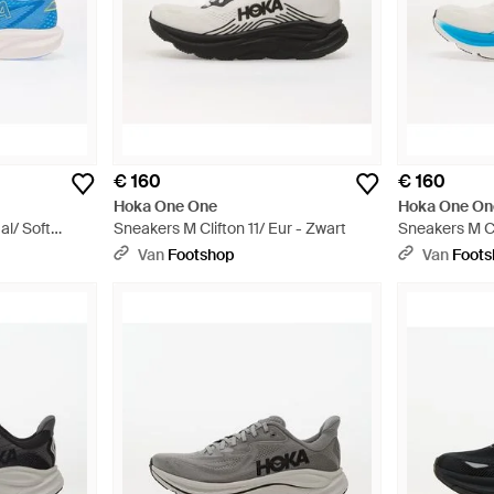
€ 160
€ 160
Hoka One One
Hoka One On
al/ Soft
Sneakers M Clifton 11/ Eur - Zwart
Sneakers M Cli
Blauw
Van
Footshop
Van
Foot