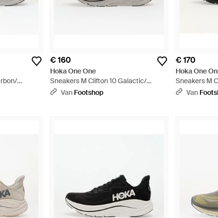
€ 160
€ 170
Hoka One One
Hoka One On
arbon/
Sneakers M Clifton 10 Galactic/
Sneakers M Cl
Asteroid Eur - Grijs
Van
Footshop
Van
Foot