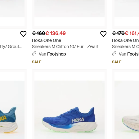
€ 160
€ 136,49
€ 170
€ 161
Hoka One One
Hoka One On
tty/ Grout
Sneakers M Clifton 10/ Eur - Zwart
Sneakers M Cl
Eggshell Eur 
Van
Footshop
Van
Foot
SALE
SALE