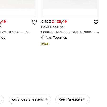
5,49
€ 160
€ 128,49
e
Hoka One One
kyward X 2 Grout/
Sneakers M Mach 7 Cobalt/ Neon Eur
Blauw
- Blauw
shop
Van
Footshop
SALE
On Shoes-Sneakers
Keen-Sneakers