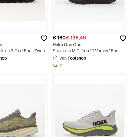
€ 160
€ 136,49
e
Hoka One One
ifton 9 Gtx/ Eur - Zwart
Sneakers M Clifton 10 Varsity/ Eur -
Zwart
shop
Van
Footshop
SALE