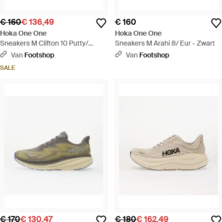
€ 160
€ 136,49
€ 160
Hoka One One
Hoka One One
Sneakers M Clifton 10 Putty/
Sneakers M Arahi 8/ Eur - Zwart
Grout Eur - Wit
Van
Footshop
Van
Footshop
SALE
€ 170
€ 130,47
€ 180
€ 162,49