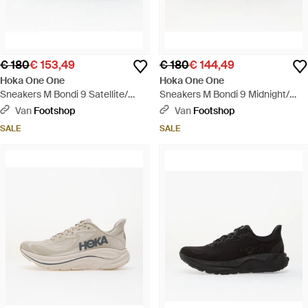
€ 180
€ 153,49
€ 180
€ 144,49
Hoka One One
Hoka One One
Sneakers M Bondi 9 Satellite/
Sneakers M Bondi 9 Midnight/
Outer Orbit Eur - Grijs
Varsity Eur - Blauw
Van
Footshop
Van
Footshop
SALE
SALE