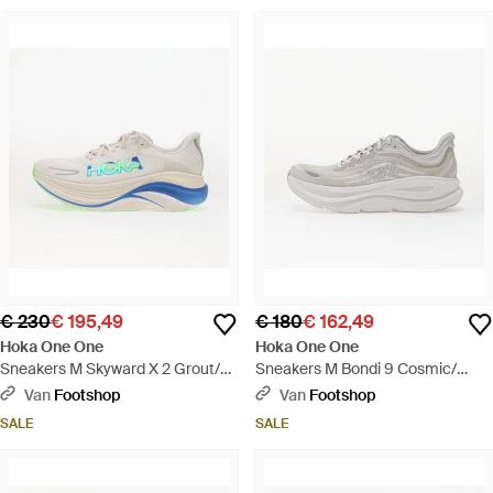
€ 230
€ 195,49
€ 180
€ 162,49
Hoka One One
Hoka One One
Sneakers M Skyward X 2 Grout/
Sneakers M Bondi 9 Cosmic/
Cobalt Eur - Blauw
Stardust Eur - Wit
Van
Footshop
Van
Footshop
SALE
SALE