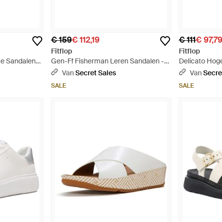
€ 159
€ 112,19
€ 111
€ 97,7
Fitflop
Fitflop
te Sandalen
Gen-Ff Fisherman Leren Sandalen -
Delicato Hog
Zwart
Ballerina's - 
Van
Secret Sales
Van
Secre
SALE
SALE