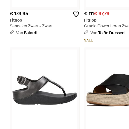
€ 173,95
€ 111
€ 97,79
Fitflop
Fitflop
Sandalen Zwart - Zwart
Gracie Flower Leren Zwa
- Zwart
Van
Balardi
Van
To Be Dressed
SALE