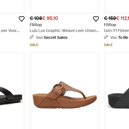
€ 108
€ 95,10
€ 159
€ 112,
Fitflop
Fitflop
Leer Voor
Lulu Lux Graphic-Weave Leer Urban
Gen-Ff Fishe
Wit
Sandalen - Wit
- Naturel
Van
Secret Sales
Van
To Be
SALE
SALE