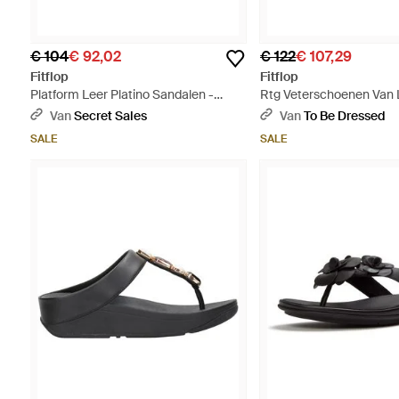
€ 104
€ 92,02
€ 122
€ 107,29
Fitflop
Fitflop
Platform Leer Platino Sandalen -
Rtg Veterschoenen Van 
Naturel
Urban/Zilver Sneakers - 
Van
Secret Sales
Van
To Be Dressed
SALE
SALE