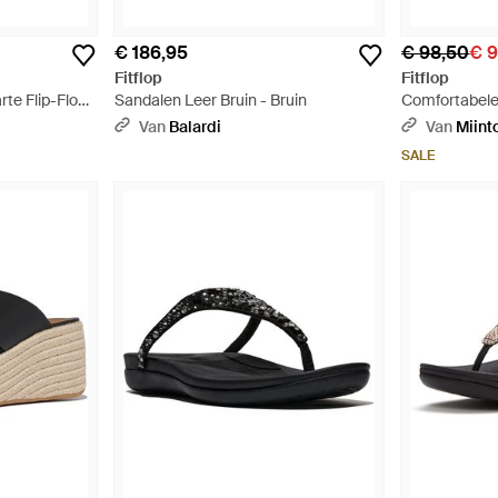
€ 186,95
€ 98,50
€ 
Fitflop
Fitflop
rte Flip-Flops
Sandalen Leer Bruin - Bruin
Comfortabele
Dagelijks Geb
Van
Balardi
Van
Miint
SALE