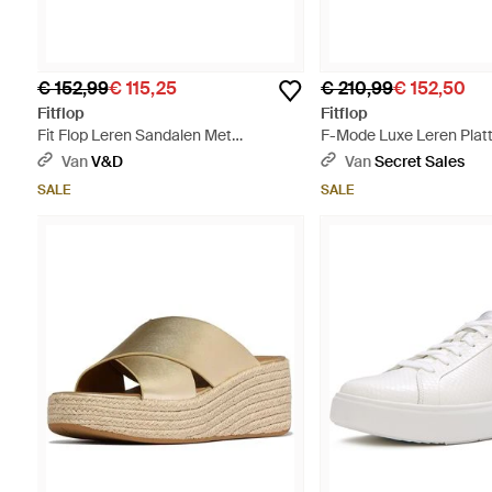
€ 152,99
€ 115,25
€ 210,99
€ 152,50
Fitflop
Fitflop
Fit Flop Leren Sandalen Met
F-Mode Luxe Leren Plat
Geknoopte Teenband Voor - Bruin
Voor - Bruin
Van
V&D
Van
Secret Sales
SALE
SALE