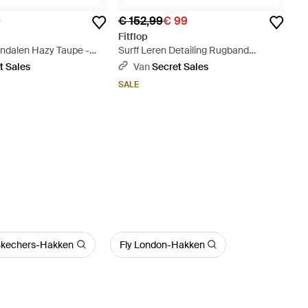
9
€ 152,99
€ 99
Fitflop
andalen Hazy Taupe -
Surff Leren Detailing Rugband
Sandalen (Geel) - Naturel
t Sales
Van
Secret Sales
SALE
kechers-Hakken
Fly London-Hakken