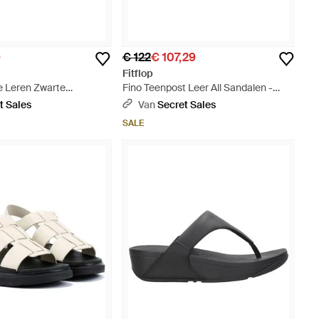
9
€ 122
€ 107,29
Fitflop
e Leren Zwarte
Fino Teenpost Leer All Sandalen -
Zwart
Zwart
t Sales
Van
Secret Sales
SALE