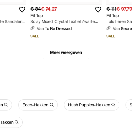
€ 84
€ 74,27
€ 111
€ 97,7
Fitflop
Fitflop
te Sandalen -
Solay Mixed-Crystal Textiel Zwarte
Lulu Leren S
Sandalen - Zwart
Zwart
Van
To Be Dressed
Van
Secre
SALE
SALE
Meer weergeven
en
Ecco-Hakken
Hush Puppies-Hakken
S
-Hakken