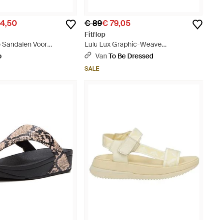
94,50
€ 89
€ 79,05
Fitflop
 Sandalen Voor
Lulu Lux Graphic-Weave
ruik - Zwart
Tussenschoen Leer Platino Sandalen
o
Van
To Be Dressed
- Bruin
SALE