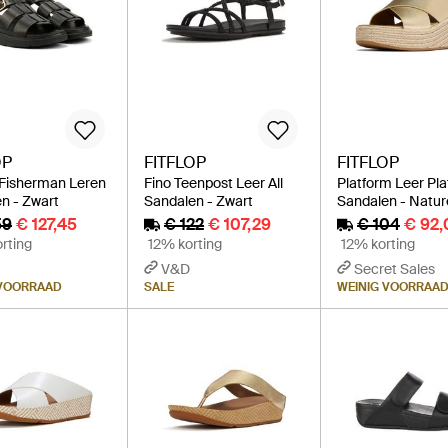
OP
FITFLOP
FITFLOP
Fisherman Leren
Fino Teenpost Leer All
Platform Leer Pla
n - Zwart
Sandalen - Zwart
Sandalen - Natur
59
€ 127,45
€ 122
€ 107,29
€ 104
€ 92,
rting
12% korting
12% korting
V&D
Secret Sales
 VOORRAAD
SALE
WEINIG VOORRAA