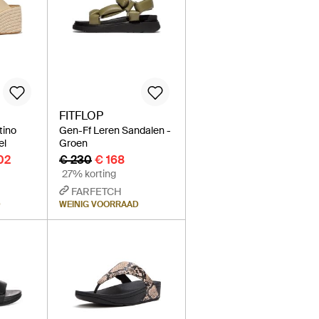
FITFLOP
tino
Gen-Ff Leren Sandalen -
el
Groen
02
€ 230
€ 168
27% korting
FARFETCH
D
WEINIG VOORRAAD