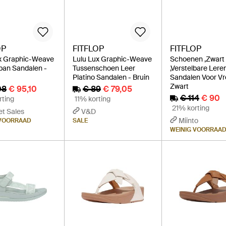
OP
FITFLOP
FITFLOP
x Graphic-Weave
Lulu Lux Graphic-Weave
Schoenen ,Zwart
ban Sandalen -
Tussenschoen Leer
,Verstelbare Lere
Platino Sandalen - Bruin
Sandalen Voor V
Zwart
08
€ 95,10
€ 89
€ 79,05
€ 114
€ 90
rting
11% korting
21% korting
et Sales
V&D
Miinto
 VOORRAAD
SALE
WEINIG VOORRAA