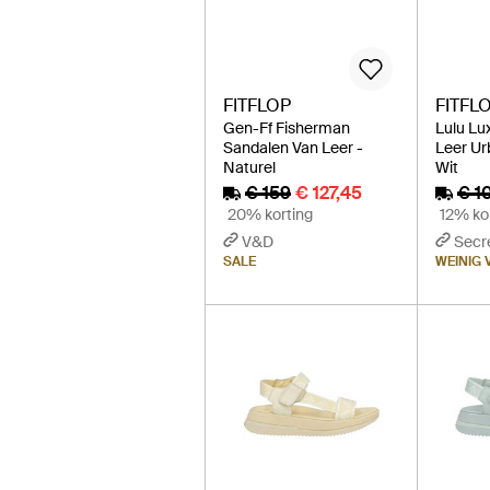
FITFLOP
FITFL
Gen-Ff Fisherman
Lulu Lu
Sandalen Van Leer -
Leer Ur
Naturel
Wit
€ 159
€ 127,45
€ 1
20% korting
12% ko
V&D
Secr
SALE
WEINIG