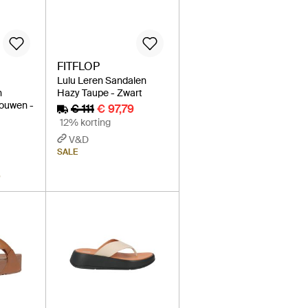
FITFLOP
Lulu Leren Sandalen
n
Hazy Taupe - Zwart
rouwen -
€ 111
€ 97,79
12% korting
V&D
SALE
D