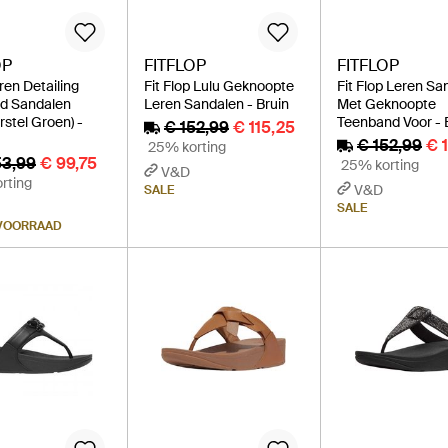
OP
FITFLOP
FITFLOP
ren Detailing
Fit Flop Lulu Geknoopte
Fit Flop Leren Sa
d Sandalen
Leren Sandalen - Bruin
Met Geknoopte
rstel Groen) -
Teenband Voor - 
€ 152,99
€ 115,25
€ 152,99
€ 
25% korting
53,99
€ 99,75
25% korting
V&D
rting
V&D
SALE
SALE
 VOORRAAD