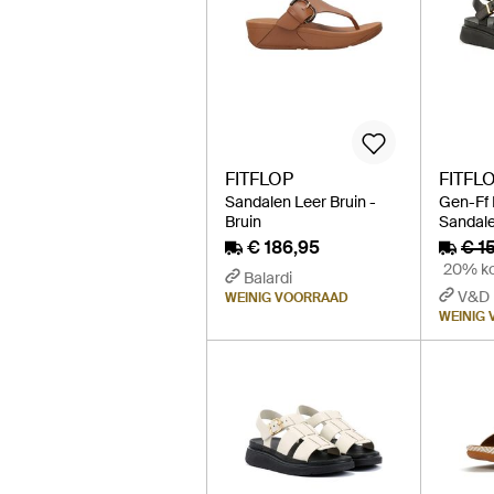
FITFLOP
FITFL
Sandalen Leer Bruin -
Gen-Ff 
Bruin
Sandale
€ 186,95
€ 1
20% ko
Balardi
V&D
WEINIG VOORRAAD
WEINIG