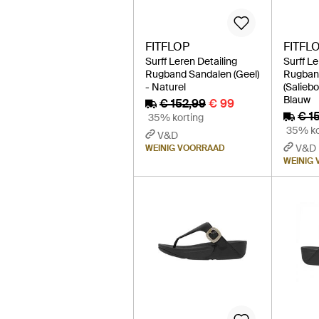
FITFLOP
FITFL
Surff Leren Detailing
Surff Le
Rugband Sandalen (Geel)
Rugban
- Naturel
(Saliebo
Blauw
€ 152,99
€ 99
€ 1
35% korting
35% ko
V&D
V&D
WEINIG VOORRAAD
WEINIG