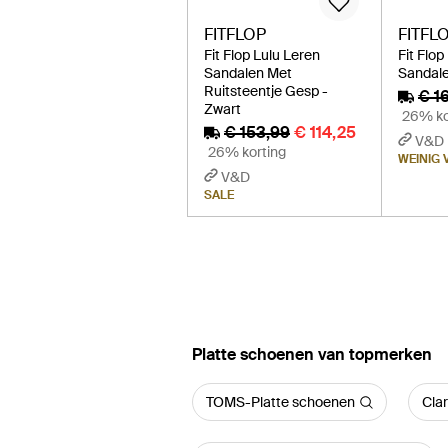
FITFLOP
FITFL
Fit Flop Lulu Leren
Fit Flop
Sandalen Met
Sandale
Ruitsteentje Gesp -
€ 1
Zwart
26% ko
€ 153,99
€ 114,25
V&D
26% korting
WEINIG
V&D
SALE
‪Platte schoenen‬ van topmerken
TOMS-Platte schoenen
Cla