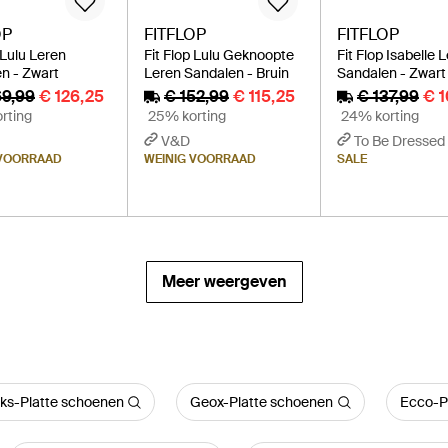
OP
FITFLOP
FITFLOP
 Lulu Leren
Fit Flop Lulu Geknoopte
Fit Flop Isabelle 
n - Zwart
Leren Sandalen - Bruin
Sandalen - Zwart
69,99
€ 126,25
€ 152,99
€ 115,25
€ 137,99
€ 
rting
25% korting
24% korting
V&D
To Be Dressed
 VOORRAAD
WEINIG VOORRAAD
SALE
Meer weergeven
rks-Platte schoenen
Geox-Platte schoenen
Ecco-P