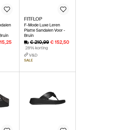
FITFLOP
ndalen
F-Mode Luxe Leren
Platte Sandalen Voor -
Bruin
Bruin
115,25
€ 210,99
€ 152,50
28% korting
V&D
SALE