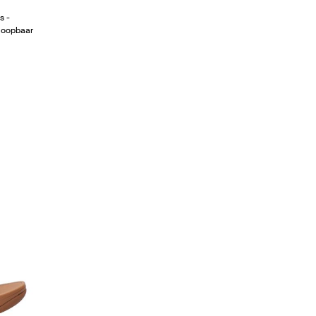
s -
eloopbaar