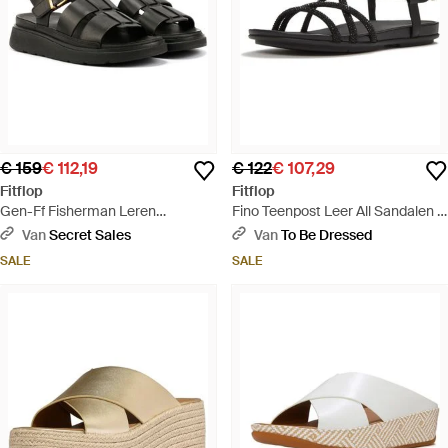
€ 159
€ 112,19
€ 122
€ 107,29
Fitflop
Fitflop
Gen-Ff Fisherman Leren
Fino Teenpost Leer All Sandalen -
Sandalen - Zwart
Zwart
Van
Secret Sales
Van
To Be Dressed
SALE
SALE