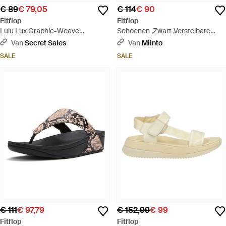
€ 89
€ 79,05
€ 114
€ 90
Fitflop
Fitflop
Lulu Lux Graphic-Weave
Schoenen ,Zwart ,Verstelbare
Tussenschoen Leer Platino
Leren Sandalen Voor Vrouwen -
Van
Secret Sales
Van
Miinto
Sandalen - Bruin
Zwart
SALE
SALE
€ 111
€ 97,79
€ 152,99
€ 99
Fitflop
Fitflop