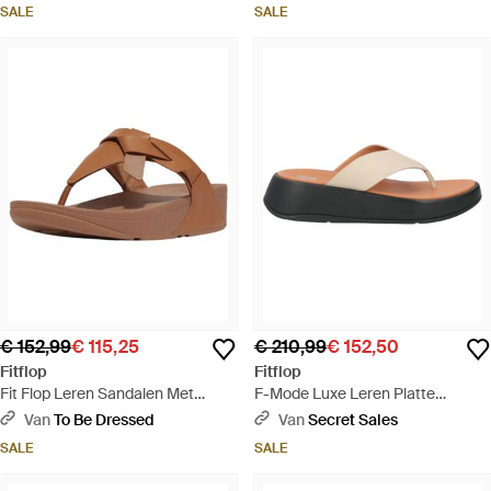
Blauw
SALE
SALE
€ 152,99
€ 115,25
€ 210,99
€ 152,50
Fitflop
Fitflop
Fit Flop Leren Sandalen Met
F-Mode Luxe Leren Platte
Geknoopte Teenband Voor - Bruin
Sandalen Voor - Bruin
Van
To Be Dressed
Van
Secret Sales
SALE
SALE