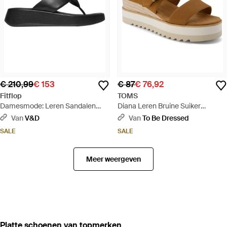
€ 210,99
€ 153
€ 87
€ 76,92
Fitflop
TOMS
Damesmode: Leren Sandalen
Diana Leren Bruine Suiker
Met Knoop - Zwart
Sandalen - Bruin
Van
V&D
Van
To Be Dressed
SALE
SALE
Meer weergeven
‪Platte schoenen‬ van topmerken