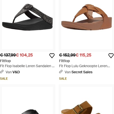
€ 137,99
€ 104,25
€ 152,99
€ 115,25
Fitflop
Fitflop
Fit Flop Isabelle Leren Sandalen -
Fit Flop Lulu Geknoopte Leren
Zwart
Sandalen - Bruin
Van
V&D
Van
Secret Sales
SALE
SALE