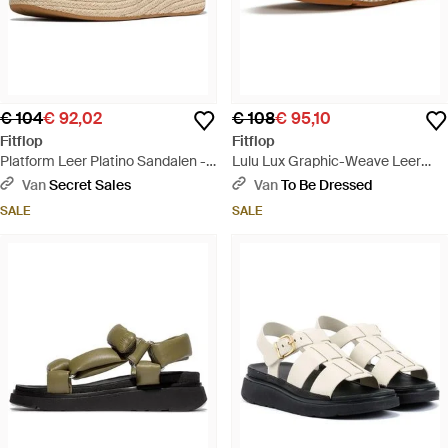
€ 104
€ 92,02
€ 108
€ 95,10
Fitflop
Fitflop
Platform Leer Platino Sandalen -
Lulu Lux Graphic-Weave Leer
Naturel
Urban Sandalen - Wit
Van
Secret Sales
Van
To Be Dressed
SALE
SALE