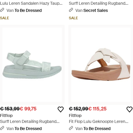
Lulu Leren Sandalen Hazy Taupe
Surff Leren Detailing Rugband
- Zwart
Sandalen (Geel) - Naturel
Van
To Be Dressed
Van
Secret Sales
SALE
SALE
€ 153,99
€ 99,75
€ 152,99
€ 115,25
Fitflop
Fitflop
Surff Leren Detailing Rugband
Fit Flop Lulu Geknoopte Leren
Sandalen (Salieborstel Groen) -
Sandalen - Bruin
Van
To Be Dressed
Van
To Be Dressed