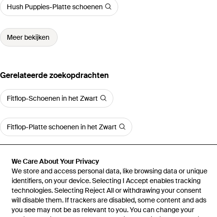
Hush Puppies-Platte schoenen
Meer bekijken
Gerelateerde zoekopdrachten
Fitflop-Schoenen in het Zwart
Fitflop-Platte schoenen in het Zwart
FitflopLulu-teenslippers
We Care About Your Privacy
We store and access personal data, like browsing data or unique
identifiers, on your device. Selecting I Accept enables tracking
technologies. Selecting Reject All or withdrawing your consent
will disable them. If trackers are disabled, some content and ads
you see may not be as relevant to you. You can change your
Home
Platte schoenen voor dames
Fitflop-Platte schoenen
Fit