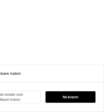
kbare maten
de retailer voor
Nu kopen
ikbare maten