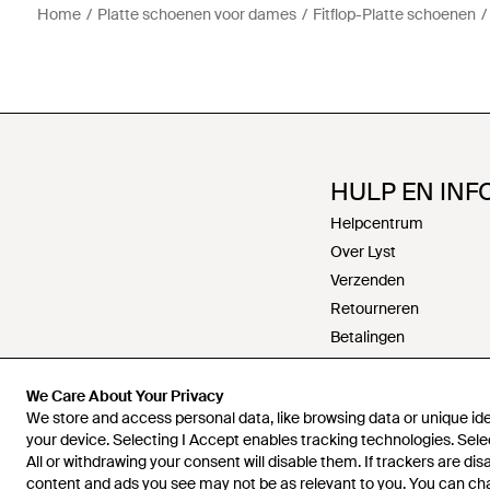
Home
Platte schoenen voor dames
Fitflop-Platte schoenen
HULP EN INF
Helpcentrum
Over Lyst
Verzenden
Retourneren
Betalingen
Retourneren
Werken bij Lyst
We Care About Your Privacy
We store and access personal data, like browsing data or unique iden
Contact
your device. Selecting I Accept enables tracking technologies. Sele
Algemene voorwaarde
All or withdrawing your consent will disable them. If trackers are di
Privacy en cookies
content and ads you see may not be as relevant to you. You can c