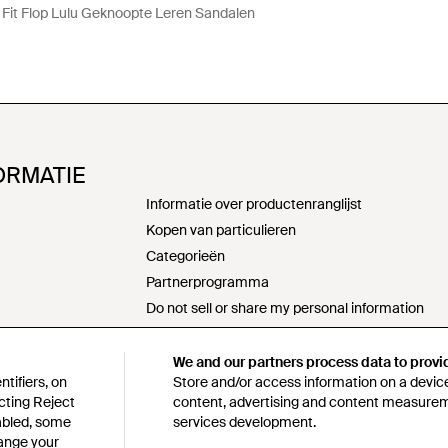
Fit Flop Lulu Geknoopte Leren Sandalen
ORMATIE
Informatie over productenranglijst
Kopen van particulieren
Categorieën
Partnerprogramma
Do not sell or share my personal information
Verklaring moderne slavernij
s172-verklaring
We and our partners process data to provi
tifiers, on
Store and/or access information on a device
Beleid verantwoord inkopen
cting Reject
content, advertising and content measure
n
Gedragscode
sabled, some
services development.
Lyst survey sweepstakes official rules
hange your