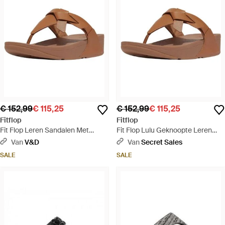
€ 152,99
€ 115,25
€ 152,99
€ 115,25
Fitflop
Fitflop
Fit Flop Leren Sandalen Met
Fit Flop Lulu Geknoopte Leren
Geknoopte Teenband Voor - Bruin
Sandalen - Bruin
Van
V&D
Van
Secret Sales
SALE
SALE