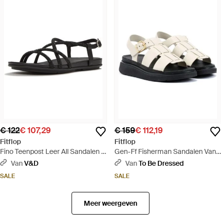
€ 122
€ 107,29
€ 159
€ 112,19
Fitflop
Fitflop
Fino Teenpost Leer All Sandalen -
Gen-Ff Fisherman Sandalen Van
Zwart
Leer - Naturel
Van
V&D
Van
To Be Dressed
SALE
SALE
Meer weergeven