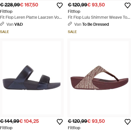
€ 228,99
€ 167,50
€ 120,99
€ 93,50
Fitflop
Fitflop
Fit Flop Leren Platte Laarzen Voor
Fit Flop Lulu Shimmer Weave Toe
(Tan) - Bruin
Post Sandalen - Paars
Van
V&D
Van
To Be Dressed
SALE
SALE
€ 144,99
€ 104,25
€ 120,99
€ 93,50
Fitflop
Fitflop