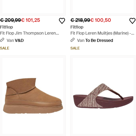
€ 209,99
€ 101,25
€ 218,99
€ 100,50
Fitflop
Fitflop
Fit Flop Jim Thompson Leren
Fit Flop Leren Muiltjes (Marine) -
Sneakers - Blauw
Blauw
Van
V&D
Van
To Be Dressed
SALE
SALE