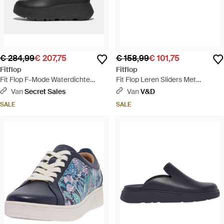
€ 284,99
€ 207,75
€ 158,99
€ 101,75
Fitflop
Fitflop
Fit Flop F-Mode Waterdichte
Fit Flop Leren Sliders Met
Leren Flatform Chelsea Boots -
Gespdetail - Bruin
Van
Secret Sales
Van
V&D
Zwart
SALE
SALE