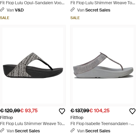
Fit Flop Lulu Opul-Sandalen Voor
Fit Flop Lulu Shimmer Weave Toe
(Marine) - Blauw
Post Sandalen - Paars
Van
V&D
Van
Secret Sales
SALE
SALE
€ 120,99
€ 93,75
€ 137,99
€ 104,25
Fitflop
Fitflop
Fit Flop Lulu Shimmer Weave Toe
Fit Flop Isabelle Teensandalen -
Post Sandalen - Zwart
Grijs
Van
Secret Sales
Van
Secret Sales