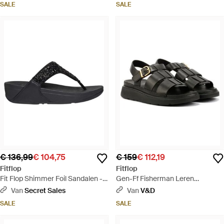
SALE
SALE
€ 136,99
€ 104,75
€ 159
€ 112,19
Fitflop
Fitflop
Fit Flop Shimmer Foil Sandalen -
Gen-Ff Fisherman Leren
Zwart
Sandalen - Zwart
Van
Secret Sales
Van
V&D
SALE
SALE