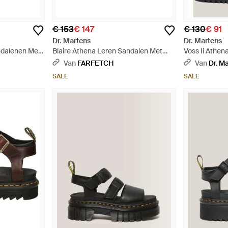
€ 153
€ 147
€ 130
€ 91
Dr. Martens
Dr. Martens
ndalenen Met
Blaire Athena Leren Sandalen Met
Voss Ii Athe
Gesp - Zwart
Riem - Roze
Van
FARFETCH
Van
Dr. M
SALE
SALE