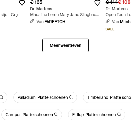
€ 165
€ 144
€ 108
Dr. Martens
Dr. Martens
tje - Grijs
Madaline Leren Mary Jane Slingback
Open Teen Le
Sandalen Met Gesp - Zwart
- Zwart
Van
FARFETCH
Van
Miint
SALE
Meer weergeven
Palladium-Platte schoenen
Timberland-Platte sch
Camper-Platte schoenen
Fitflop-Platte schoenen