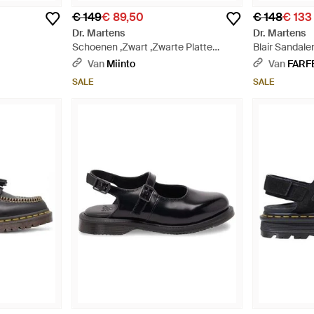
€ 149
€ 89,50
€ 148
€ 133
Dr. Martens
Dr. Martens
Schoenen ,Zwart ,Zwarte Platte
Blair Sandal
Sandalen Met Gespdetail - Zwart
Zwart
Van
Miinto
Van
FARF
SALE
SALE