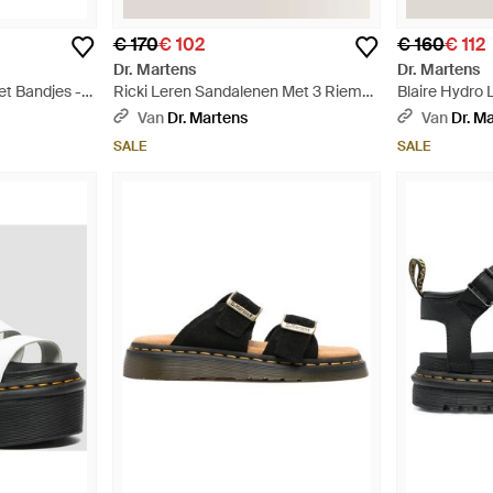
€ 170
€ 102
€ 160
€ 112
Dr. Martens
Dr. Martens
et Bandjes -
Ricki Leren Sandalenen Met 3 Riemen
Blaire Hydro 
- Zwart
Sandalenen -
Van
Dr. Martens
Van
Dr. M
SALE
SALE