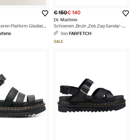
€ 150
€ 140
Dr. Martens
Leren Platform Gladiator
Schoenen ,Bruin ,Zeb Zag Sandal -
 Zwart
Bruin
artens
Van
FARFETCH
SALE