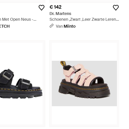
€ 142
Dr. Martens
en Met Open Neus -
Schoenen ,Zwart ,Leer Zwarte Leren
Sandaal - Zwart
ETCH
Van
Miinto