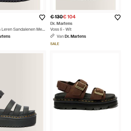
€ 130
€ 104
Dr. Martens
na Leren Sandalenen Met
Voss Ii - Wit
artens
Van
Dr. Martens
SALE