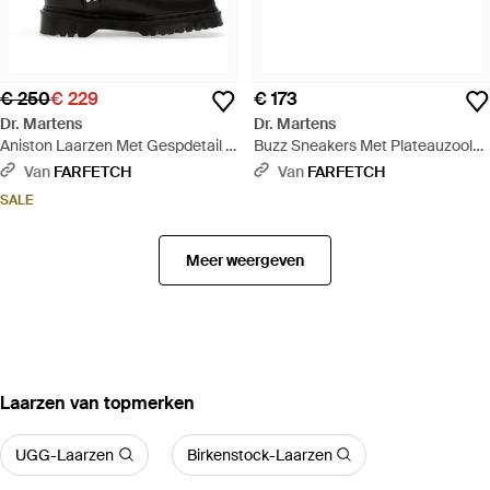
€ 250
€ 229
€ 173
Dr. Martens
Dr. Martens
Aniston Laarzen Met Gespdetail -
Buzz Sneakers Met Plateauzool
Zwart
En Textuur - Zwart
Van
FARFETCH
Van
FARFETCH
SALE
Meer weergeven
‪Laarzen‬ van topmerken
UGG-Laarzen
Birkenstock-Laarzen