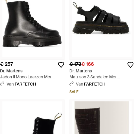
€ 257
€ 173
€ 166
Dr. Martens
Dr. Martens
Jadon Ii Mono Laarzen Met
Mattison 3 Sandalen Met
Plateauzool - Zwart
Klittenband En Plateauzool -
Van
FARFETCH
Van
FARFETCH
Zwart
SALE