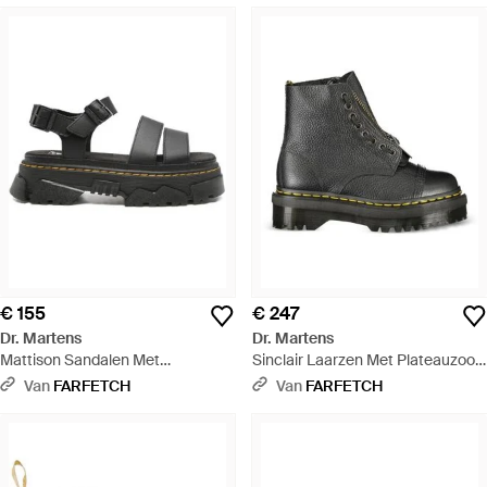
€ 155
€ 247
Dr. Martens
Dr. Martens
Mattison Sandalen Met
Sinclair Laarzen Met Plateauzool
Gespsluiting En Plateauzool -
- Zwart
Van
FARFETCH
Van
FARFETCH
Zwart