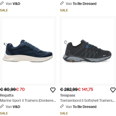
Blauw
Van
V&D
Van
To Be Dressed
SALE
SALE
€ 80,99
€ 70
€ 282,99
€ 141,75
Regatta
Trespass
Marine Sport Ii Trainers (Donkere
Toetsenbord Ii Softshell Trainers
Denim) - Blauw
(zwart) - Blauw
Van
V&D
Van
To Be Dressed
SALE
SALE