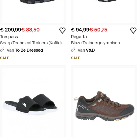
€ 209,99
€ 88,50
€ 94,99
€ 50,75
Trespass
Regatta
Scarp Technical Trainers (Koffie) -
Blaze Trainers (olympisch
Zwart
Blauw/navy) - Blauw
Van
To Be Dressed
Van
V&D
SALE
SALE