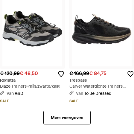
€ 120,99
€ 48,50
€ 166,99
€ 84,75
Regatta
Trespass
Blaze Trainers (grijs/zwarte/kalk)
Carver Waterdichte Trainers
(zwart)
Van
V&D
Van
To Be Dressed
SALE
SALE
Meer weergeven