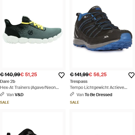
€ 140,99
€ 51,25
€ 141,99
€ 56,25
Dare 2b
Trespass
Hex-At Trainers (Agave/Neon
Tempo Lichtgewicht Actieve
Lente) - Groen
Trainers (zwart) - Blauw
Van
V&D
Van
To Be Dressed
SALE
SALE