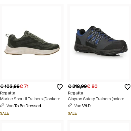
€ 103,99
€ 71
€ 218,99
€ 80
Regatta
Regatta
Marine Sport Ii Trainers (Donkere
Clayton Safety Trainers (oxford
Khaki) - Groen
Blauw/briijn) - Zwart
Van
To Be Dressed
Van
V&D
SALE
SALE