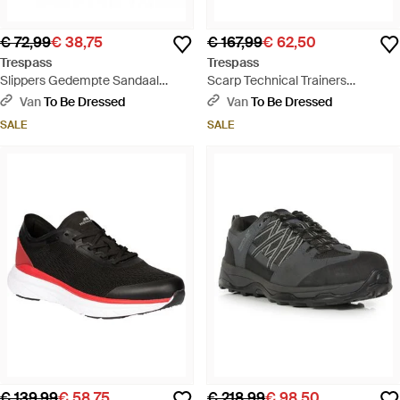
€ 72,99
€ 38,75
€ 167,99
€ 62,50
Trespass
Trespass
Slippers Gedempte Sandaal
Scarp Technical Trainers
(zwart / Wit)
(donkerbruin)
Van
To Be Dressed
Van
To Be Dressed
SALE
SALE
€ 139,99
€ 58,75
€ 218,99
€ 98,50