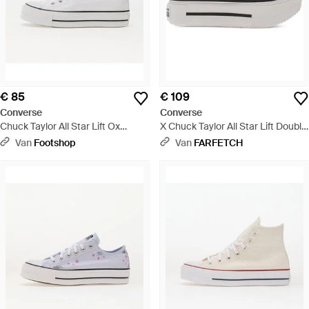
€ 85
€ 109
Converse
Converse
Chuck Taylor All Star Lift Ox
X Chuck Taylor All Star Lift Double
White/ Black/ White - Wit
Stack Sneakers - Wit
Van
Footshop
Van
FARFETCH