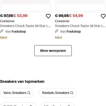
€ 97,95
€ 53,99
€ 99,95
€ 54,99
Converse
Converse
Sneakers Chuck Taylor All Star Lift
Sneakers Chuck Taylor All Star Lift
Platform Celestial Blueberry Ice/
Platform Celestial Hi Vintage/ Eur
Van
Footshop
Van
Footshop
Cactus Bud/ Eur - Wit
- Wit
SALE
SALE
Meer weergeven
‪Sneakers‬ van topmerken
Vans-Sneakers
Reebok-Sneakers