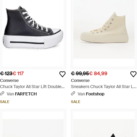
€ 123
€ 117
€ 99,95
€ 84,99
Converse
Converse
Chuck Taylor All Star Lift Double
Sneakers Chuck Taylor All Star Lift
Stack High-Top Sneakers - Wit
Khaki/ Off Eur - Naturel
Van
FARFETCH
Van
Footshop
SALE
SALE