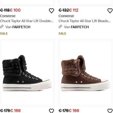
€ 118
€ 100
€ 132
€ 112
Converse
Converse
Chuck Taylor All Star Lift Double
Chuck Taylor All Star Lift Beads
Stack Sneakers Met Plateauzool -
Sneakers Met Plateauzool - Roze
Van
FARFETCH
Van
FARFETCH
Wit
SALE
SALE
€ 176
€ 166
€ 176
€ 166