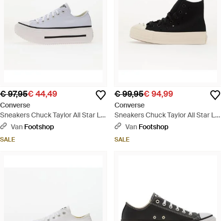
€ 97,95
€ 44,49
€ 99,95
€ 94,99
Converse
Converse
Sneakers Chuck Taylor All Star Lift
Sneakers Chuck Taylor All Star Lift
Double Stack Eur - Wit
Hi/ Vintage/ Eur - Zwart
Van
Footshop
Van
Footshop
SALE
SALE