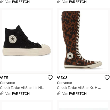
Met Plateauzool - Wit
Met Geborduurde Bloemen -
Van
FARFETCH
Van
FARFETCH
Naturel
€ 111
€ 123
Converse
Converse
Chuck Taylor All Star Lift Hi
Chuck Taylor All Star Xx-Hi
Sneakers - Zwart
Sneakers Met Luipaardprint -
Van
FARFETCH
Van
FARFETCH
Bruin