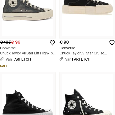
€ 105
€ 96
€ 98
Converse
Converse
Chuck Taylor All Star Lift High-Top
Chuck Taylor All Star Cruise
Sneakers Met Plateauzool - Zwart
Sneakers Met Plateauzool - Zwart
Van
FARFETCH
Van
FARFETCH
SALE