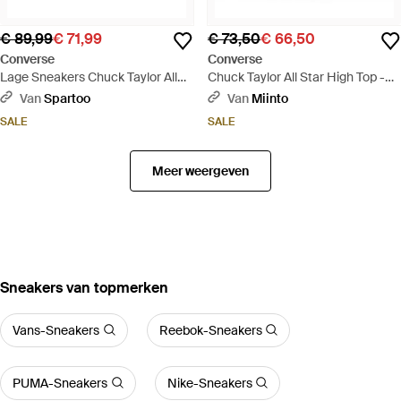
€ 89,99
€ 71,99
€ 73,50
€ 66,50
Converse
Converse
Lage Sneakers Chuck Taylor All
Chuck Taylor All Star High Top -
Star Lift Floral Embroidery Low
Wit
Van
Spartoo
Van
Miinto
Top - Wit
SALE
SALE
Meer weergeven
‪Sneakers‬ van topmerken
Vans-Sneakers
Reebok-Sneakers
PUMA-Sneakers
Nike-Sneakers