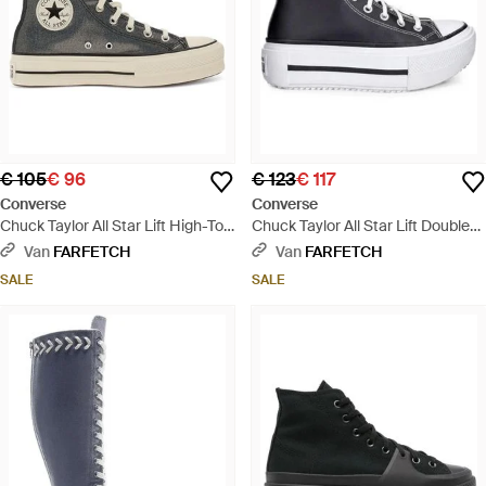
€ 105
€ 96
€ 123
€ 117
Converse
Converse
Chuck Taylor All Star Lift High-Top
Chuck Taylor All Star Lift Double
Sneakers Met Plateauzool - Zwart
Stack High-Top Sneakers - Wit
Van
FARFETCH
Van
FARFETCH
SALE
SALE