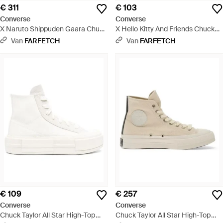
€ 311
€ 103
Converse
Converse
X Naruto Shippuden Gaara Chuck
X Hello Kitty And Friends Chuck
Taylor All Star High-Top Sneakers
Taylor All Star Cinnamoroll High-
Van
FARFETCH
Van
FARFETCH
- Rood
Top Sneakers - Blauw
€ 109
€ 257
Converse
Converse
Chuck Taylor All Star High-Top
Chuck Taylor All Star High-Top