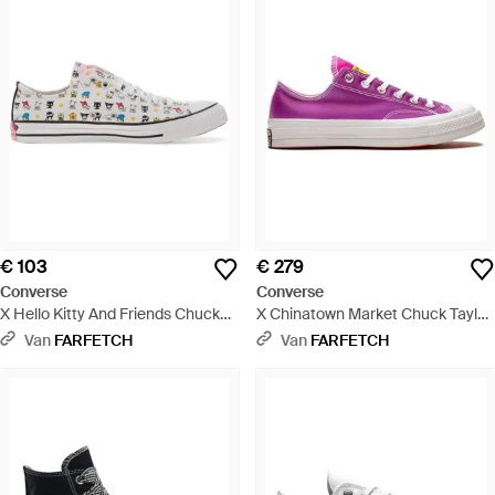
€ 103
€ 279
Converse
Converse
X Hello Kitty And Friends Chuck
X Chinatown Market Chuck Taylor
Taylor All Star Bffs Low-Top
All Star 70 Low-Top Sneakers -
Van
FARFETCH
Van
FARFETCH
Sneakers - Wit
Wit