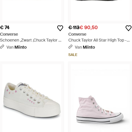
€ 74
€ 113
€ 90,50
Converse
Converse
Schoenen ,Zwart ,Chuck Taylor All
Chuck Taylor All Star High Top -
Star Mono Canvas High Top -
Grijs
Van
Miinto
Van
Miinto
Blauw
SALE