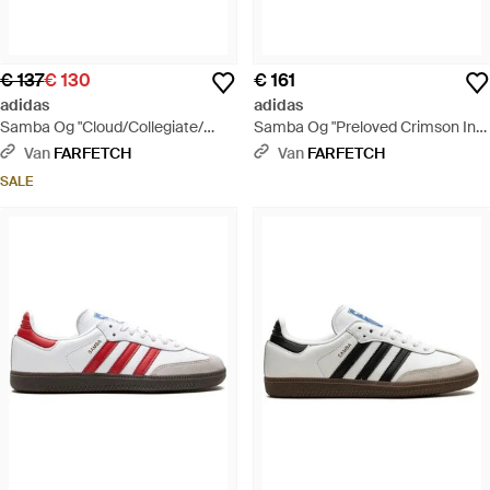
€ 137
€ 130
€ 161
adidas
adidas
Samba Og "Cloud/Collegiate/
Samba Og "Preloved Crimson Ink"
Two/Gum" Sneakers - Wit
Sneakers - Rood
Van
FARFETCH
Van
FARFETCH
SALE