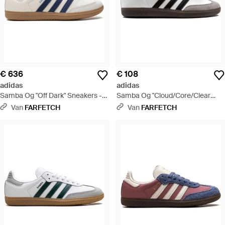
€ 636
€ 108
adidas
adidas
Samba Og "Off Dark" Sneakers -
Samba Og "Cloud/Core/Clear
Wit
Granite" Sneakers - Zwart
Van
FARFETCH
Van
FARFETCH