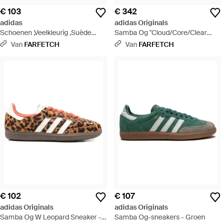
€ 103
€ 342
adidas
adidas Originals
Schoenen ,Veelkleurig ,Suède
Samba Og "Cloud/Core/Clear
Samba Og Wit Scharlaken
Granite" Sneakers - Wit
Van
FARFETCH
Van
FARFETCH
Sneakers - Wit
€ 102
€ 107
adidas Originals
adidas Originals
Samba Og W Leopard Sneaker -
Samba Og-sneakers - Groen