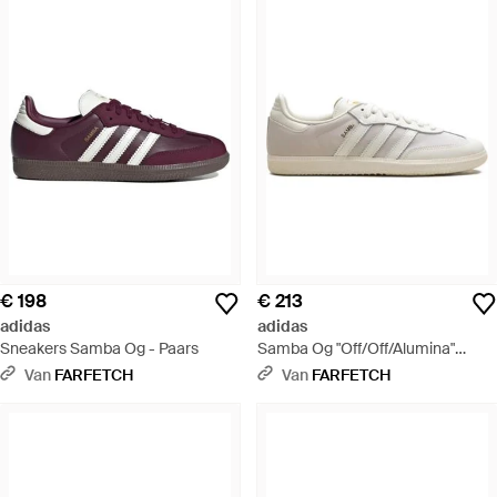
€ 198
€ 213
adidas
adidas
Sneakers Samba Og - Paars
Samba Og "Off/Off/Alumina"
Sneakers - Wit
Van
FARFETCH
Van
FARFETCH