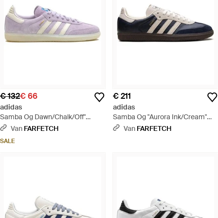
€ 132
€ 66
€ 211
adidas
adidas
Samba Og Dawn/Chalk/Off"
Samba Og "Aurora Ink/Cream"
Sneakers - Paars
Sneakers - Blauw
Van
FARFETCH
Van
FARFETCH
SALE